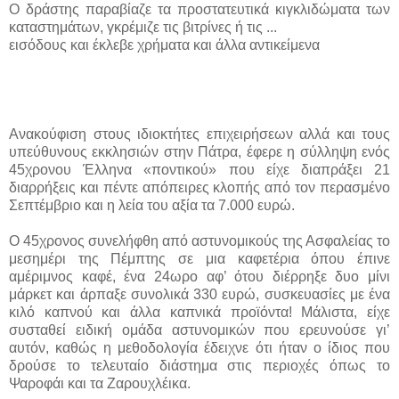
Ο δράστης παραβίαζε τα προστατευτικά κιγκλιδώματα των
καταστημάτων, γκρέμιζε τις βιτρίνες ή τις ...
εισόδους και έκλεβε χρήματα και άλλα αντικείμενα
Ανακούφιση στους ιδιοκτήτες επιχειρήσεων αλλά και τους
υπεύθυνους εκκλησιών στην Πάτρα, έφερε η σύλληψη ενός
45χρονου Έλληνα «ποντικού» που είχε διαπράξει 21
διαρρήξεις και πέντε απόπειρες κλοπής από τον περασμένο
Σεπτέμβριο και η λεία του αξία τα 7.000 ευρώ.
Ο 45χρονος συνελήφθη από αστυνομικούς της Ασφαλείας το
μεσημέρι της Πέμπτης σε μια καφετέρια όπου έπινε
αμέριμνος καφέ, ένα 24ωρο αφ’ ότου διέρρηξε δυο μίνι
μάρκετ και άρπαξε συνολικά 330 ευρώ, συσκευασίες με ένα
κιλό καπνού και άλλα καπνικά προϊόντα! Μάλιστα, είχε
συσταθεί ειδική ομάδα αστυνομικών που ερευνούσε γι’
αυτόν, καθώς η μεθοδολογία έδειχνε ότι ήταν ο ίδιος που
δρούσε το τελευταίο διάστημα στις περιοχές όπως το
Ψαροφάι και τα Ζαρουχλέικα.