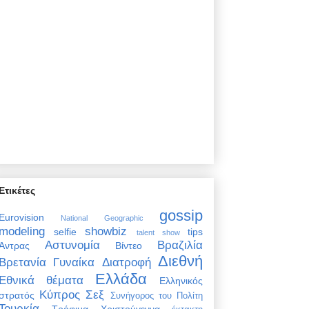
Ετικέτες
gossip
Eurovision
National Geographic
modeling
showbiz
selfie
tips
talent show
Αστυνομία
Βραζιλία
Άντρας
Βίντεο
Διεθνή
Βρετανία
Γυναίκα
Διατροφή
Ελλάδα
Εθνικά θέματα
Ελληνικός
Κύπρος
Σεξ
στρατός
Συνήγορος του Πολίτη
Τουρκία
Τρόφιμα
Χριστούγεννα