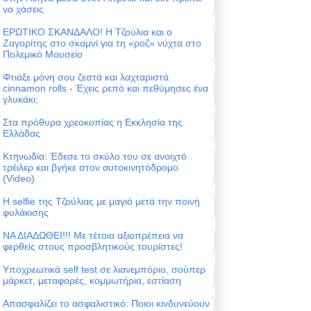
να χάσεις
ΕΡΩΤΙΚΟ ΣΚΑΝΔΑΛΟ! Η Τζούλια και ο
Ζαγορίτης στο σκαμνί για τη «ροζ» νύχτα στο
Πολεμικό Μουσείο
Φτιάξε μόνη σου ζεστά και λαχταριστά
cinnamon rolls - Έχεις ρεπό και πεθύμησες ένα
γλυκάκι;
Στα πρόθυρα χρεοκοπίας η Εκκλησία της
Ελλάδας
Κτηνωδία: Έδεσε το σκύλο του σε ανοιχτό
τρέιλερ και βγήκε στον αυτοκινητόδρομο
(Video)
Η selfie της Τζούλιας με μαγιό μετά την ποινή
φυλάκισης
ΝΑ ΔΙΑΔΩΘΕΙ!!! Με τέτοια αξιοπρέπεια να
φερθείς στους προσβλητικούς τουρίστες!
Υποχρεωτικά self test σε λιανεμπόριο, σούπερ
μάρκετ, μεταφορές, κομμωτήρια, εστίαση
Απασφαλίζει το ασφαλιστικό: Ποιοι κινδυνεύουν