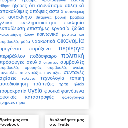
έκτακτη
ήξερες ότι
αδυνάτισμα
αθλητικά
είδηση
αποκαλύψεις
απόψεις
αστεία
αστυνομική
αυτοκίνητο
βιταμίνες
βουλή
βραβεία
βία
γλυκά
εγκληματικότητα
εκκλησία
εκπαίδευση
επιστήμες
εργασία
ζώδια
κοινωνικά
κακοποίηση ζώων
μυστικά και
οικονομία
ναρκωτικά
συμβουλές
μόδα
περίεργα
ομογένεια
παράξενα
πολιτική
περιβάλλον
ποδόσφαιρο
πρόσφυγες
σκυλιά
συμβουλές
στρατός
συμβουλές ομορφιάς
συμβουλές υγείας
συνταγές
συναυλίες
συνεντεύξεις
συντάξεις
σχέσεις
τεχνολογία
τοπική
ταλέντα
αυτοδιοίκηση
τράπεζες
τρίτη ηλικία
υγεία
τρομοκρατία
φυσικά φαινόμενα
φυσικές καταστροφές
φωτογραφία
χρηματιστήριο
Βρείτε μας στο
Ακολουθήστε μας
Facebook
στο Twitter