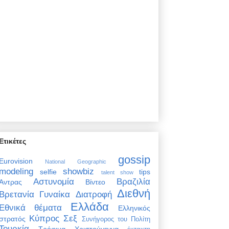
Ετικέτες
gossip
Eurovision
National Geographic
modeling
showbiz
selfie
tips
talent show
Αστυνομία
Βραζιλία
Άντρας
Βίντεο
Διεθνή
Βρετανία
Γυναίκα
Διατροφή
Ελλάδα
Εθνικά θέματα
Ελληνικός
Κύπρος
Σεξ
στρατός
Συνήγορος του Πολίτη
Τουρκία
Τρόφιμα
Χριστούγεννα