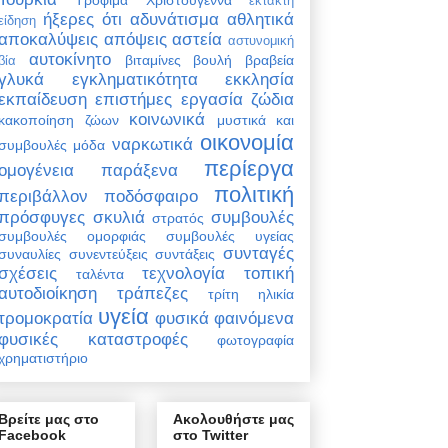
έκτακτη
ήξερες ότι
αδυνάτισμα
αθλητικά
είδηση
αποκαλύψεις
απόψεις
αστεία
αστυνομική
αυτοκίνητο
βιταμίνες
βουλή
βραβεία
βία
γλυκά
εγκληματικότητα
εκκλησία
εκπαίδευση
επιστήμες
εργασία
ζώδια
κοινωνικά
κακοποίηση ζώων
μυστικά και
οικονομία
ναρκωτικά
συμβουλές
μόδα
περίεργα
ομογένεια
παράξενα
πολιτική
περιβάλλον
ποδόσφαιρο
πρόσφυγες
σκυλιά
συμβουλές
στρατός
συμβουλές ομορφιάς
συμβουλές υγείας
συνταγές
συναυλίες
συνεντεύξεις
συντάξεις
σχέσεις
τεχνολογία
τοπική
ταλέντα
αυτοδιοίκηση
τράπεζες
τρίτη ηλικία
υγεία
τρομοκρατία
φυσικά φαινόμενα
φυσικές καταστροφές
φωτογραφία
χρηματιστήριο
Βρείτε μας στο
Ακολουθήστε μας
Facebook
στο Twitter