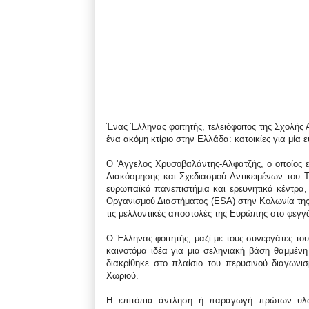
Ένας Έλληνας φοιτητής, τελειόφοιτος της Σχολής
ένα ακόμη κτίριο στην Ελλάδα: κατοικίες για μία
Ο 'Αγγελος Χρυσοβαλάντης-Αλφατζής, ο οποίος εί
Διακόσμησης και Σχεδιασμού Αντικειμένων του 
ευρωπαϊκά πανεπιστήμια και ερευνητικά κέντρα
Οργανισμού Διαστήματος (ESA) στην Κολωνία της 
τις μελλοντικές αποστολές της Ευρώπης στο φεγγ
Ο Έλληνας φοιτητής, μαζί με τους συνεργάτες το
καινοτόμα ιδέα για μια σεληνιακή βάση θαμμέν
διακρίθηκε στο πλαίσιο του περυσινού διαγωνι
Χωριού.
Η επιτόπια άντληση ή παραγωγή πρώτων υλώ