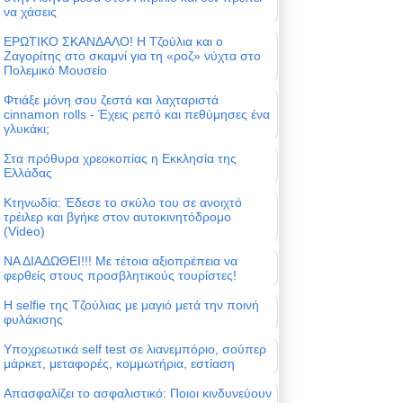
να χάσεις
ΕΡΩΤΙΚΟ ΣΚΑΝΔΑΛΟ! Η Τζούλια και ο
Ζαγορίτης στο σκαμνί για τη «ροζ» νύχτα στο
Πολεμικό Μουσείο
Φτιάξε μόνη σου ζεστά και λαχταριστά
cinnamon rolls - Έχεις ρεπό και πεθύμησες ένα
γλυκάκι;
Στα πρόθυρα χρεοκοπίας η Εκκλησία της
Ελλάδας
Κτηνωδία: Έδεσε το σκύλο του σε ανοιχτό
τρέιλερ και βγήκε στον αυτοκινητόδρομο
(Video)
ΝΑ ΔΙΑΔΩΘΕΙ!!! Με τέτοια αξιοπρέπεια να
φερθείς στους προσβλητικούς τουρίστες!
Η selfie της Τζούλιας με μαγιό μετά την ποινή
φυλάκισης
Υποχρεωτικά self test σε λιανεμπόριο, σούπερ
μάρκετ, μεταφορές, κομμωτήρια, εστίαση
Απασφαλίζει το ασφαλιστικό: Ποιοι κινδυνεύουν