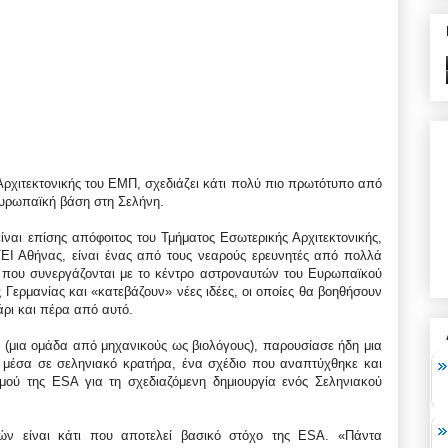
 Αρχιτεκτονικής του ΕΜΠ, σχεδιάζει κάτι πολύ πιο πρωτότυπο από
 ευρωπαϊκή βάση στη Σελήνη.
ναι επίσης απόφοιτος του Τμήματος Εσωτερικής Αρχιτεκτονικής,
ΤΕΙ Αθήνας, είναι ένας από τους νεαρούς ερευνητές από πολλά
, που συνεργάζονται με το κέντρο αστροναυτών του Ευρωπαϊκού
Γερμανίας και «κατεβάζουν» νέες ιδέες, οι οποίες θα βοηθήσουν
άρι και πέρα από αυτό.
υ (μια ομάδα από μηχανικούς ως βιολόγους), παρουσίασε ήδη μια
η μέσα σε σεληνιακό κρατήρα, ένα σχέδιο που αναπτύχθηκε και
σμού της ESA για τη σχεδιαζόμενη δημιουργία ενός Σεληνιακού
ν είναι κάτι που αποτελεί βασικό στόχο της ESA. «Πάντα