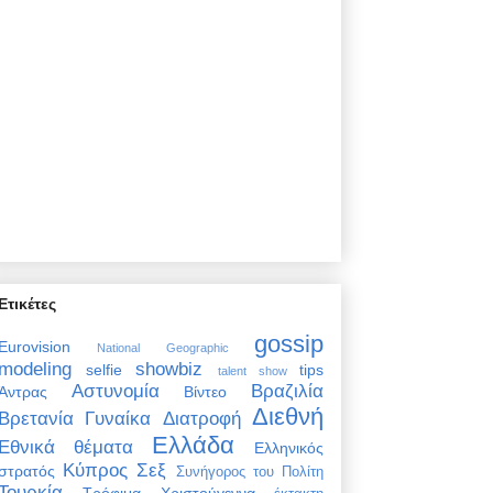
Ετικέτες
gossip
Eurovision
National Geographic
modeling
showbiz
selfie
tips
talent show
Αστυνομία
Βραζιλία
Άντρας
Βίντεο
Διεθνή
Βρετανία
Γυναίκα
Διατροφή
Ελλάδα
Εθνικά θέματα
Ελληνικός
Κύπρος
Σεξ
στρατός
Συνήγορος του Πολίτη
Τουρκία
Τρόφιμα
Χριστούγεννα