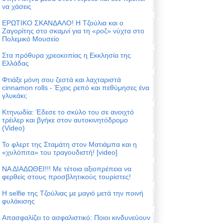
να χάσεις
ΕΡΩΤΙΚΟ ΣΚΑΝΔΑΛΟ! Η Τζούλια και ο
Ζαγορίτης στο σκαμνί για τη «ροζ» νύχτα στο
Πολεμικό Μουσείο
Στα πρόθυρα χρεοκοπίας η Εκκλησία της
Ελλάδας
Φτιάξε μόνη σου ζεστά και λαχταριστά
cinnamon rolls - Έχεις ρεπό και πεθύμησες ένα
γλυκάκι;
Κτηνωδία: Έδεσε το σκύλο του σε ανοιχτό
τρέιλερ και βγήκε στον αυτοκινητόδρομο
(Video)
Το φλερτ της Σταμάτη στον Ματιάμπα και η
«χυλόπιτα» του τραγουδιστή! [video]
ΝΑ ΔΙΑΔΩΘΕΙ!!! Με τέτοια αξιοπρέπεια να
φερθείς στους προσβλητικούς τουρίστες!
Η selfie της Τζούλιας με μαγιό μετά την ποινή
φυλάκισης
Απασφαλίζει το ασφαλιστικό: Ποιοι κινδυνεύουν