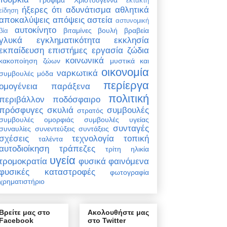
έκτακτη
ήξερες ότι
αδυνάτισμα
αθλητικά
είδηση
αποκαλύψεις
απόψεις
αστεία
αστυνομική
αυτοκίνητο
βιταμίνες
βουλή
βραβεία
βία
γλυκά
εγκληματικότητα
εκκλησία
εκπαίδευση
επιστήμες
εργασία
ζώδια
κοινωνικά
κακοποίηση ζώων
μυστικά και
οικονομία
ναρκωτικά
συμβουλές
μόδα
περίεργα
ομογένεια
παράξενα
πολιτική
περιβάλλον
ποδόσφαιρο
πρόσφυγες
σκυλιά
συμβουλές
στρατός
συμβουλές ομορφιάς
συμβουλές υγείας
συνταγές
συναυλίες
συνεντεύξεις
συντάξεις
σχέσεις
τεχνολογία
τοπική
ταλέντα
αυτοδιοίκηση
τράπεζες
τρίτη ηλικία
υγεία
τρομοκρατία
φυσικά φαινόμενα
φυσικές καταστροφές
φωτογραφία
χρηματιστήριο
Βρείτε μας στο
Ακολουθήστε μας
Facebook
στο Twitter