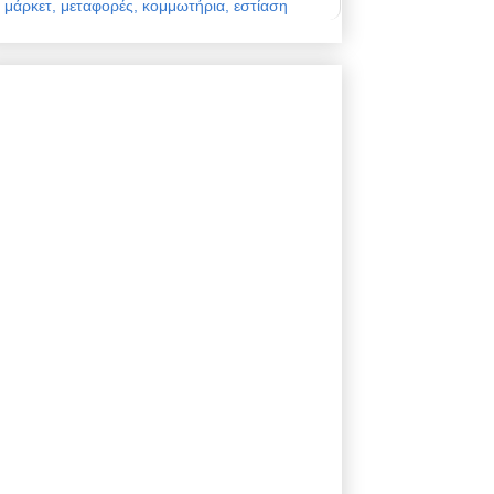
μάρκετ, μεταφορές, κομμωτήρια, εστίαση