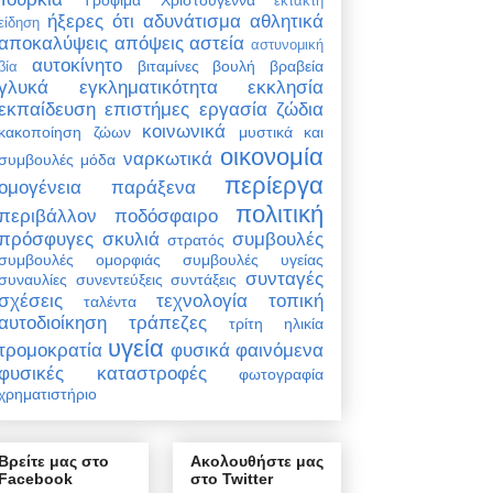
έκτακτη
ήξερες ότι
αδυνάτισμα
αθλητικά
είδηση
αποκαλύψεις
απόψεις
αστεία
αστυνομική
αυτοκίνητο
βιταμίνες
βουλή
βραβεία
βία
γλυκά
εγκληματικότητα
εκκλησία
εκπαίδευση
επιστήμες
εργασία
ζώδια
κοινωνικά
κακοποίηση ζώων
μυστικά και
οικονομία
ναρκωτικά
συμβουλές
μόδα
περίεργα
ομογένεια
παράξενα
πολιτική
περιβάλλον
ποδόσφαιρο
πρόσφυγες
σκυλιά
συμβουλές
στρατός
συμβουλές ομορφιάς
συμβουλές υγείας
συνταγές
συναυλίες
συνεντεύξεις
συντάξεις
σχέσεις
τεχνολογία
τοπική
ταλέντα
αυτοδιοίκηση
τράπεζες
τρίτη ηλικία
υγεία
τρομοκρατία
φυσικά φαινόμενα
φυσικές καταστροφές
φωτογραφία
χρηματιστήριο
Βρείτε μας στο
Ακολουθήστε μας
Facebook
στο Twitter