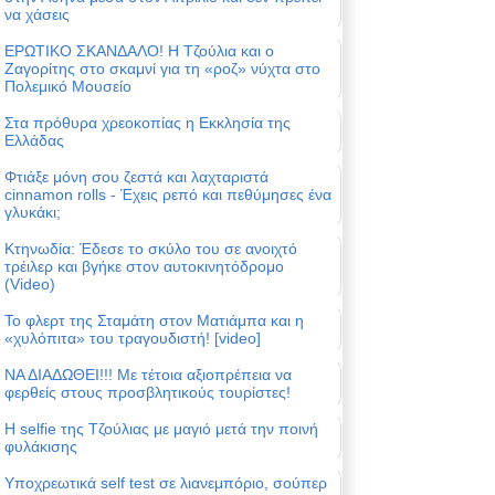
να χάσεις
ΕΡΩΤΙΚΟ ΣΚΑΝΔΑΛΟ! Η Τζούλια και ο
Ζαγορίτης στο σκαμνί για τη «ροζ» νύχτα στο
Πολεμικό Μουσείο
Στα πρόθυρα χρεοκοπίας η Εκκλησία της
Ελλάδας
Φτιάξε μόνη σου ζεστά και λαχταριστά
cinnamon rolls - Έχεις ρεπό και πεθύμησες ένα
γλυκάκι;
Κτηνωδία: Έδεσε το σκύλο του σε ανοιχτό
τρέιλερ και βγήκε στον αυτοκινητόδρομο
(Video)
Το φλερτ της Σταμάτη στον Ματιάμπα και η
«χυλόπιτα» του τραγουδιστή! [video]
ΝΑ ΔΙΑΔΩΘΕΙ!!! Με τέτοια αξιοπρέπεια να
φερθείς στους προσβλητικούς τουρίστες!
Η selfie της Τζούλιας με μαγιό μετά την ποινή
φυλάκισης
Υποχρεωτικά self test σε λιανεμπόριο, σούπερ