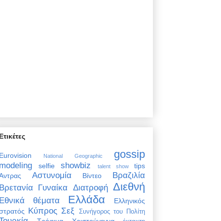
Ετικέτες
gossip
Eurovision
National Geographic
modeling
showbiz
selfie
tips
talent show
Αστυνομία
Βραζιλία
Άντρας
Βίντεο
Διεθνή
Βρετανία
Γυναίκα
Διατροφή
Ελλάδα
Εθνικά θέματα
Ελληνικός
Κύπρος
Σεξ
στρατός
Συνήγορος του Πολίτη
Τουρκία
Τρόφιμα
Χριστούγεννα