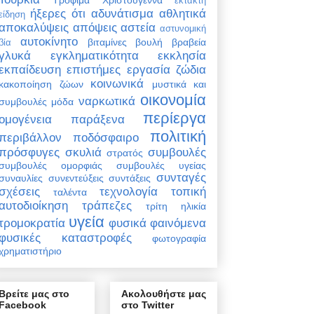
έκτακτη
ήξερες ότι
αδυνάτισμα
αθλητικά
είδηση
αποκαλύψεις
απόψεις
αστεία
αστυνομική
αυτοκίνητο
βιταμίνες
βουλή
βραβεία
βία
γλυκά
εγκληματικότητα
εκκλησία
εκπαίδευση
επιστήμες
εργασία
ζώδια
κοινωνικά
κακοποίηση ζώων
μυστικά και
οικονομία
ναρκωτικά
συμβουλές
μόδα
περίεργα
ομογένεια
παράξενα
πολιτική
περιβάλλον
ποδόσφαιρο
πρόσφυγες
σκυλιά
συμβουλές
στρατός
συμβουλές ομορφιάς
συμβουλές υγείας
συνταγές
συναυλίες
συνεντεύξεις
συντάξεις
σχέσεις
τεχνολογία
τοπική
ταλέντα
αυτοδιοίκηση
τράπεζες
τρίτη ηλικία
υγεία
τρομοκρατία
φυσικά φαινόμενα
φυσικές καταστροφές
φωτογραφία
χρηματιστήριο
Βρείτε μας στο
Ακολουθήστε μας
Facebook
στο Twitter