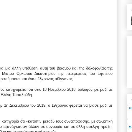
ια μία άλλη υπόθεση, αυτή του βιασμού και της δολοφονίας της
Μικτού Ορκωτού Δικαστηρίου της περιφέρειας του Εφετείου
ραπέμπεται και ένας 23χρονος αθίγγανος.
ός κατηγορείται ότι στις 18 Νοεμβρίου 2018, δολοφόνησε μαζί με
α, Ελένη Τοπαλούδη.
ν 1η Δεκεμβρίου του 2019, ο 19χρονος φέρεται να βίασε μαζί με
ν κατηγορία ότι «κατόπιν μεταξύ τους συναπόφασης, με σωματική
νου εξανάγκασαν άλλον σε συνουσία και σε άλλη ασελγή πράξη,
ιθμό και ενεργώντας από κοινού».