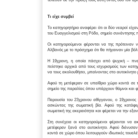
Τι είχε συμβεί
Το κατηγορητήριο αναφέρει ότι οι δύο νεαροί είχ
του Ευαγγελισμού στη Ρόδο, σημείο συνάντησης 
Οι κατηγορούμενοι φέρονται να της πρότειναν 
Αλβανός με το πρόσχημα ότι θα πήγαιναν μία βόλ
Η 19χρονη, η οποία πάσχει από ψυχική – πνε
πείστηκε αρχικά από τους ισχυρισμούς των κατηγ
να τους ακολουθήσει, μπαίνοντας στο αυτοκίνητο μ
Αφού τη μετέφεραν σε υπαίθριο χώρο κοντά σε 
σημείο της παραλίας όπου υπάρχουν θάμνοι και φ
Παρουσία του 23χρονου αθίγγανου, ο 19χρονος κα
ασκώντας της σωματική βία. Αφού της κατάφ
σωματική της ακεραιότητα και φέρεται να την εξ
Στη συνέχεια οι κατηγορούμενοι φέρονται να α
μετέφεραν ξανά στο αυτοκίνητο. Αφού διένυσα
κοντά σε χώρο όπου λειτουργούν ιδιωτικές τουαλέ