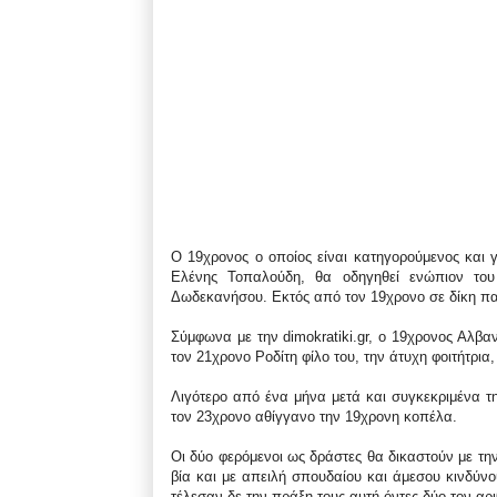
Ο 19χρονος ο οποίος είναι κατηγορούμενος και γ
Ελένης Τοπαλούδη, θα οδηγηθεί ενώπιον του 
Δωδεκανήσου. Εκτός από τον 19χρονο σε δίκη πα
Σύμφωνα με την dimokratiki.gr, ο 19χρονος Αλβαν
τον 21χρονο Ροδίτη φίλο του, την άτυχη φοιτήτρι
Λιγότερο από ένα μήνα μετά και συγκεκριμένα τη
τον 23χρονο αθίγγανο την 19χρονη κοπέλα.
Οι δύο φερόμενοι ως δράστες θα δικαστούν με τη
βία και με απειλή σπουδαίου και άμεσου κινδύ
τέλεσαν δε την πράξη τους αυτή όντες δύο τον αρ