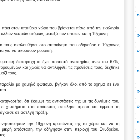
αν πάει στον υπαίθριο χώρο που βρίσκεται πίσω από την εκκλησία
πολλών νεαρών ατόμων, μεταξύ των οποίων και η 19χρονη.
να τους ακολουθήσει στο αυτοκίνητο που οδηγούσε ο 19χρονος
τα για να ακούσουν μουσική.
υματική διαταραχή κι έχει ποσοστό αναπηρίας άνω του 67%,
ορουμένων και χωρίς να αντιληφθεί τις προθέσεις τους, δέχθηκε
αζί τους.
παραλία με χαμηλό φωτισμό, βγήκαν όλοι από το όχημα σε ένα
υτά.
τηγορείται ότι έκαμψε τις αντιστάσεις της με τις δυνάμεις του,
ερε χτυπήματα στο πρόσωπο, απείλησε άμεσα και έμμεσα τη
ανάγκασε σε ασελγή πράξη.
κινητοποίησαν την 19χρονη κρατώντας της τα χέρια και να τη
ν μικρή απόσταση, την οδήγησαν στην περιοχή του Ενυδρείου,
τες.