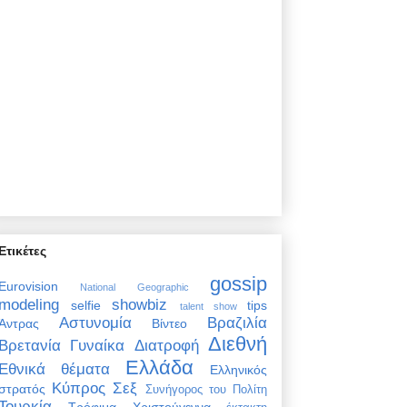
Ετικέτες
gossip
Eurovision
National Geographic
modeling
showbiz
selfie
tips
talent show
Αστυνομία
Βραζιλία
Άντρας
Βίντεο
Διεθνή
Βρετανία
Γυναίκα
Διατροφή
Ελλάδα
Εθνικά θέματα
Ελληνικός
Κύπρος
Σεξ
στρατός
Συνήγορος του Πολίτη
Τουρκία
Τρόφιμα
Χριστούγεννα