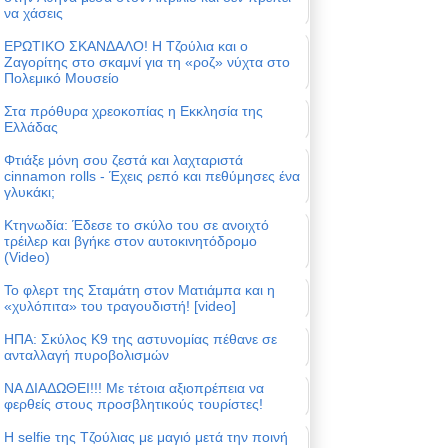
να χάσεις
ΕΡΩΤΙΚΟ ΣΚΑΝΔΑΛΟ! Η Τζούλια και ο
Ζαγορίτης στο σκαμνί για τη «ροζ» νύχτα στο
Πολεμικό Μουσείο
Στα πρόθυρα χρεοκοπίας η Εκκλησία της
Ελλάδας
Φτιάξε μόνη σου ζεστά και λαχταριστά
cinnamon rolls - Έχεις ρεπό και πεθύμησες ένα
γλυκάκι;
Κτηνωδία: Έδεσε το σκύλο του σε ανοιχτό
τρέιλερ και βγήκε στον αυτοκινητόδρομο
(Video)
Το φλερτ της Σταμάτη στον Ματιάμπα και η
«χυλόπιτα» του τραγουδιστή! [video]
ΗΠΑ: Σκύλος Κ9 της αστυνομίας πέθανε σε
ανταλλαγή πυροβολισμών
ΝΑ ΔΙΑΔΩΘΕΙ!!! Με τέτοια αξιοπρέπεια να
φερθείς στους προσβλητικούς τουρίστες!
Η selfie της Τζούλιας με μαγιό μετά την ποινή