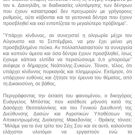
τον κ. Δανιηλίδη, οι διαδικασίες υλοτόμησης των δέντρων
που έχουν καταστραφεί δεν προχωρούν με γρήγορους
ρυθμούς, ούτε κόβονται και τα γειτονικά δέντρα που έχουν
προσβληθεί και εκεί εντοπίζεται το μεγαλύτερο πρόβλημα".
"Υπάρχει κίνδυνος, αν συνεχιστεί η ολιγωρία μέχρι τον
Αύγουστο και το Σεπτέμβριο, να μην έχει μείνει μη
προσβεβλημένο πεύκο. Αν πολλαπλασιαστούν τα συνεργεία
και κοπούν άμεσα και όσα δέντρα έχουν προσβληθεί, ίσως
έχουμε κάποια ελπίδα να περισώσουμε ό,τι μπορούμε"
ανέφερε ο δήμαρχος Νεάπολης-Συκεών. Τόνισε, τέλος, ότι
υπάρχει κίνδυνος πυρκαγιάς και πλημμυρών. Εκτίμησε, ότι
υπάρχουν ευθύνες και ζήτησε την έρευνα του θέματος, από
τη Δικαιοσύνη, σε βάθος.
Περιγράφοντας την έκταση του φαινομένου, ο δικηγόρος
Ευάγγελος Μπόστας που κατέθεσε μήνυση κατά της
Δασάρχη Θεσσαλονίκης και του Γενικού Διευθυντή της
Διεύθυνσης Δασών και Αγροτικών Υποθέσεων της
Αποκεντρωμένης Διοίκησης Μακεδονίας - Θράκης τόνισε:
"Μιλάμε για το ένα τρίτο του Σέιχ Σου και σε αυτό, καλούνται
ελάχιστοι υλοτόμοι να εργαστούν ενώ το