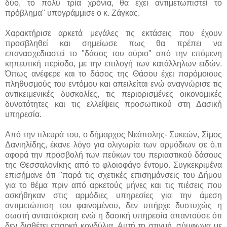
δύο, το πολύ τρία χρόνια, θα έχει αντιμετωπιστεί το
πρόβλημα" υπογράμμισε ο κ. Ζάγκας.
Χαρακτήρισε αρκετά μεγάλες τις εκτάσεις που έχουν
προσβληθεί και σημείωσε πως θα πρέπει να
επανασχεδιαστεί το "δάσος του αύριο" από την επόμενη
κηπευτική περίοδο, με την επιλογή των κατάλληλων ειδών.
Όπως ανέφερε και το δάσος της Θάσου έχει παρόμοιους
πληθυσμούς του εντόμου και απειλείται ενώ αναγνώρισε τις
αντικειμενικές δυσκολίες, τις περιορισμένες οικονομικές
δυνατότητες και τις ελλείψεις προσωπικού στη Δασική
υπηρεσία.
Από την πλευρά του, ο δήμαρχος Νεάπολης- Συκεών, Σίμος
Δανιηλίδης, έκανε λόγο για ολιγωρία των αρμόδιων σε ό,τι
αφορά την προσβολή των πεύκων του περιαστικού δάσους
της Θεσσαλονίκης από το φλοιοφάγο έντομο. Συγκεκριμένα
επισήμανε ότι "παρά τις σχετικές επισημάνσεις του Δήμου
για το θέμα πριν από αρκετούς μήνες και τις πιέσεις που
ασκήθηκαν στις αρμόδιες υπηρεσίες για την άμεση
αντιμετώπιση του φαινομένου, δεν υπήρχε δυστυχώς η
σωστή ανταπόκριση ενώ η δασική υπηρεσία απαντούσε ότι
δεν διαθέτει επαρκή κονδύλια. Αυτή τη στιγμή, σύμφωνα με