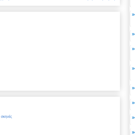
ς σκηνές