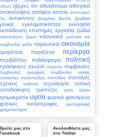
έκτακτη
ήξερες ότι
αδυνάτισμα
αθλητικά
είδηση
αποκαλύψεις
απόψεις
αστεία
αστυνομική
αυτοκίνητο
βιταμίνες
βουλή
βραβεία
βία
γλυκά
εγκληματικότητα
εκκλησία
εκπαίδευση
επιστήμες
εργασία
ζώδια
κοινωνικά
κακοποίηση ζώων
μυστικά και
οικονομία
ναρκωτικά
συμβουλές
μόδα
περίεργα
ομογένεια
παράξενα
πολιτική
περιβάλλον
ποδόσφαιρο
πρόσφυγες
σκυλιά
συμβουλές
στρατός
συμβουλές ομορφιάς
συμβουλές υγείας
συνταγές
συναυλίες
συνεντεύξεις
συντάξεις
σχέσεις
τεχνολογία
τοπική
ταλέντα
αυτοδιοίκηση
τράπεζες
τρίτη ηλικία
υγεία
τρομοκρατία
φυσικά φαινόμενα
φυσικές καταστροφές
φωτογραφία
χρηματιστήριο
Βρείτε μας στο
Ακολουθήστε μας
Facebook
στο Twitter