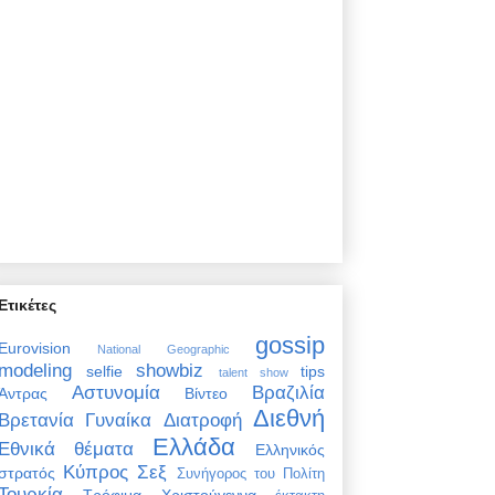
Ετικέτες
gossip
Eurovision
National Geographic
modeling
showbiz
selfie
tips
talent show
Αστυνομία
Βραζιλία
Άντρας
Βίντεο
Διεθνή
Βρετανία
Γυναίκα
Διατροφή
Ελλάδα
Εθνικά θέματα
Ελληνικός
Κύπρος
Σεξ
στρατός
Συνήγορος του Πολίτη
Τουρκία
Τρόφιμα
Χριστούγεννα