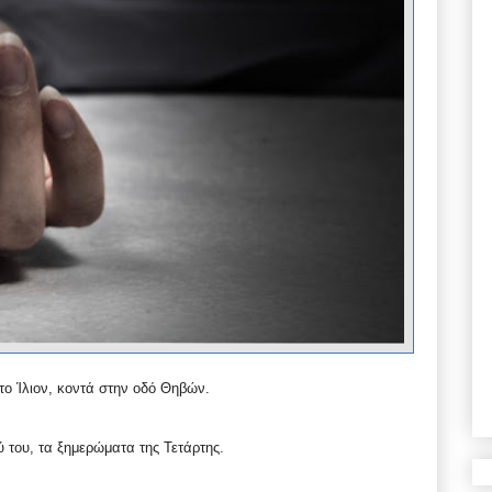
το Ίλιον, κοντά στην οδό Θηβών.
ύ του, τα ξημερώματα της Τετάρτης.