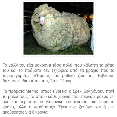
Το μαλλί του είχε μακρύνει τόσο πολύ, που κάλυπτε τα μάτια
του και το πρόβατο δεν ξεχώριζε από τα βράχια που το
περιτριγύριζαν. «Έμοιαζε με μυθικό ζώο της Βίβλου»,
δήλωσε ο ιδιοκτήτης του, Τζον Πέριαμ.
Τα πρόβατα Merino, όπως είναι και ο Σρεκ, δεν χάνουν ποτέ
το μαλλί τους, το οποίο κάθε χρονιά που περνάει μακραίνει
όλο και περισσότερο. Κανονικά κουρεύονται μία φορά το
χρόνο, αλλά ο «ατίθασος» Σρεκ είχε ξεφύγει και έμεινε
ακούρευτος για 6 χρόνια.