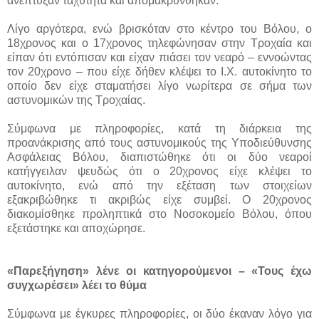
ανέπτυξαν ταχύτητα και απομακρύνθηκαν.
Λίγο αργότερα, ενώ βρισκόταν στο κέντρο του Βόλου, ο
18χρονος και ο 17χρονος τηλεφώνησαν στην Τροχαία και
είπαν ότι εντόπισαν και είχαν πιάσει τον νεαρό – εννοώντας
τον 20χρονο – που είχε δήθεν κλέψει το Ι.Χ. αυτοκίνητο το
οποίο δεν είχε σταματήσει λίγο νωρίτερα σε σήμα των
αστυνομικών της Τροχαίας.
Σύμφωνα με πληροφορίες, κατά τη διάρκεια της
προανάκρισης από τους αστυνομικούς της Υποδιεύθυνσης
Ασφάλειας Βόλου, διαπιστώθηκε ότι οι δύο νεαροί
κατήγγειλαν ψευδώς ότι ο 20χρονος είχε κλέψει το
αυτοκίνητο, ενώ από την εξέταση των στοιχείων
εξακριβώθηκε τι ακριβώς είχε συμβεί. Ο 20χρονος
διακομίσθηκε προληπτικά στο Νοσοκομείο Βόλου, όπου
εξετάστηκε και αποχώρησε.
«Παρεξήγηση» λένε οι κατηγορούμενοι – «Τους έχω
συγχωρέσει» λέει το θύμα
Σύμφωνα με έγκυρες πληροφορίες, οι δύο έκαναν λόγο για