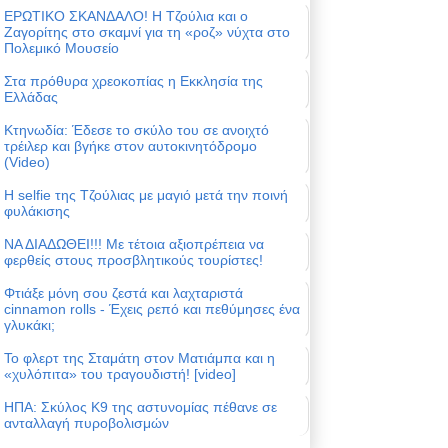
ΕΡΩΤΙΚΟ ΣΚΑΝΔΑΛΟ! Η Τζούλια και ο
Ζαγορίτης στο σκαμνί για τη «ροζ» νύχτα στο
Πολεμικό Μουσείο
Στα πρόθυρα χρεοκοπίας η Εκκλησία της
Ελλάδας
Κτηνωδία: Έδεσε το σκύλο του σε ανοιχτό
τρέιλερ και βγήκε στον αυτοκινητόδρομο
(Video)
Η selfie της Τζούλιας με μαγιό μετά την ποινή
φυλάκισης
ΝΑ ΔΙΑΔΩΘΕΙ!!! Με τέτοια αξιοπρέπεια να
φερθείς στους προσβλητικούς τουρίστες!
Φτιάξε μόνη σου ζεστά και λαχταριστά
cinnamon rolls - Έχεις ρεπό και πεθύμησες ένα
γλυκάκι;
Το φλερτ της Σταμάτη στον Ματιάμπα και η
«χυλόπιτα» του τραγουδιστή! [video]
ΗΠΑ: Σκύλος Κ9 της αστυνομίας πέθανε σε
ανταλλαγή πυροβολισμών