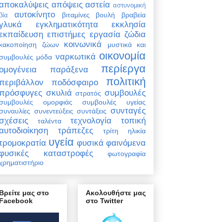
αποκαλύψεις
απόψεις
αστεία
αστυνομική
αυτοκίνητο
βιταμίνες
βουλή
βραβεία
βία
γλυκά
εγκληματικότητα
εκκλησία
εκπαίδευση
επιστήμες
εργασία
ζώδια
κοινωνικά
κακοποίηση ζώων
μυστικά και
οικονομία
ναρκωτικά
συμβουλές
μόδα
περίεργα
ομογένεια
παράξενα
πολιτική
περιβάλλον
ποδόσφαιρο
πρόσφυγες
σκυλιά
συμβουλές
στρατός
συμβουλές ομορφιάς
συμβουλές υγείας
συνταγές
συναυλίες
συνεντεύξεις
συντάξεις
σχέσεις
τεχνολογία
τοπική
ταλέντα
αυτοδιοίκηση
τράπεζες
τρίτη ηλικία
υγεία
τρομοκρατία
φυσικά φαινόμενα
φυσικές καταστροφές
φωτογραφία
χρηματιστήριο
Βρείτε μας στο
Ακολουθήστε μας
Facebook
στο Twitter