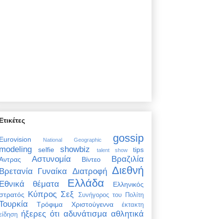
Ετικέτες
gossip
Eurovision
National Geographic
modeling
showbiz
selfie
tips
talent show
Αστυνομία
Βραζιλία
Άντρας
Βίντεο
Διεθνή
Βρετανία
Γυναίκα
Διατροφή
Ελλάδα
Εθνικά θέματα
Ελληνικός
Κύπρος
Σεξ
στρατός
Συνήγορος του Πολίτη
Τουρκία
Τρόφιμα
Χριστούγεννα
έκτακτη
ήξερες ότι
αδυνάτισμα
αθλητικά
είδηση