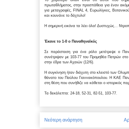
πρωταθλήματος, στην προσπάθεια για έναν ακόμη 
για μεταγραφές, FINAL 4, Ευρωλίγκες, Βοτανικού
και κουνάνε το δάχτυλο!
Η σημερινή εικόνα τα λέει όλα! Δυστυχώς… Ντροπ
Έκανε το 1-0 ο Παναθηναϊκός
Σε παράσταση για ένα ρόλο μετέτρεψε ο Παν
συνέτριψαν με 103-77 του Προμηθέα Πατρών στο 
στην έδρα των Αχαιών (12/6).
Η συγκίνηση ήταν διάχυτη στο κλειστό των Ολυ
θάνατο του Παύλου Γιαννακόπουλου. Η ΚΑΕ Πανα
στη θέση που συνήθιζε να κάθεται ο ιστορικός πα
Τα δεκάλεπτα: 24-18, 52-31, 82-51, 103-77.
Νεότερη ανάρτηση
Αρ