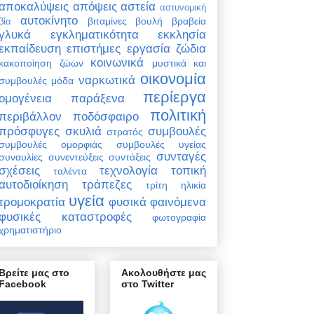
αποκαλύψεις
απόψεις
αστεία
αστυνομική
αυτοκίνητο
βιταμίνες
βουλή
βραβεία
βία
γλυκά
εγκληματικότητα
εκκλησία
εκπαίδευση
επιστήμες
εργασία
ζώδια
κοινωνικά
κακοποίηση ζώων
μυστικά και
οικονομία
ναρκωτικά
συμβουλές
μόδα
περίεργα
ομογένεια
παράξενα
πολιτική
περιβάλλον
ποδόσφαιρο
πρόσφυγες
σκυλιά
συμβουλές
στρατός
συμβουλές ομορφιάς
συμβουλές υγείας
συνταγές
συναυλίες
συνεντεύξεις
συντάξεις
σχέσεις
τεχνολογία
τοπική
ταλέντα
αυτοδιοίκηση
τράπεζες
τρίτη ηλικία
υγεία
τρομοκρατία
φυσικά φαινόμενα
φυσικές καταστροφές
φωτογραφία
χρηματιστήριο
Βρείτε μας στο
Ακολουθήστε μας
Facebook
στο Twitter