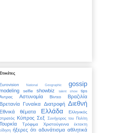
Ετικέτες
gossip
Eurovision
National Geographic
modeling
showbiz
selfie
tips
talent show
Αστυνομία
Βραζιλία
Άντρας
Βίντεο
Διεθνή
Βρετανία
Γυναίκα
Διατροφή
Ελλάδα
Εθνικά θέματα
Ελληνικός
Κύπρος
Σεξ
στρατός
Συνήγορος του Πολίτη
Τουρκία
Τρόφιμα
Χριστούγεννα
έκτακτη
ήξερες ότι
αδυνάτισμα
αθλητικά
είδηση