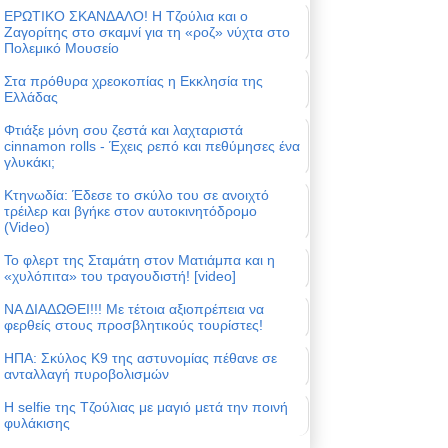
ΕΡΩΤΙΚΟ ΣΚΑΝΔΑΛΟ! Η Τζούλια και ο
Ζαγορίτης στο σκαμνί για τη «ροζ» νύχτα στο
Πολεμικό Μουσείο
Στα πρόθυρα χρεοκοπίας η Εκκλησία της
Ελλάδας
Φτιάξε μόνη σου ζεστά και λαχταριστά
cinnamon rolls - Έχεις ρεπό και πεθύμησες ένα
γλυκάκι;
Κτηνωδία: Έδεσε το σκύλο του σε ανοιχτό
τρέιλερ και βγήκε στον αυτοκινητόδρομο
(Video)
Το φλερτ της Σταμάτη στον Ματιάμπα και η
«χυλόπιτα» του τραγουδιστή! [video]
ΝΑ ΔΙΑΔΩΘΕΙ!!! Με τέτοια αξιοπρέπεια να
φερθείς στους προσβλητικούς τουρίστες!
ΗΠΑ: Σκύλος Κ9 της αστυνομίας πέθανε σε
ανταλλαγή πυροβολισμών
Η selfie της Τζούλιας με μαγιό μετά την ποινή
φυλάκισης