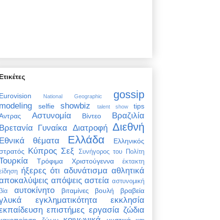
Ετικέτες
gossip
Eurovision
National Geographic
modeling
showbiz
selfie
tips
talent show
Αστυνομία
Βραζιλία
Άντρας
Βίντεο
Διεθνή
Βρετανία
Γυναίκα
Διατροφή
Ελλάδα
Εθνικά θέματα
Ελληνικός
Κύπρος
Σεξ
στρατός
Συνήγορος του Πολίτη
Τουρκία
Τρόφιμα
Χριστούγεννα
έκτακτη
ήξερες ότι
αδυνάτισμα
αθλητικά
είδηση
αποκαλύψεις
απόψεις
αστεία
αστυνομική
αυτοκίνητο
βιταμίνες
βουλή
βραβεία
βία
γλυκά
εγκληματικότητα
εκκλησία
εκπαίδευση
επιστήμες
εργασία
ζώδια
κοινωνικά
κακοποίηση ζώων
μυστικά και