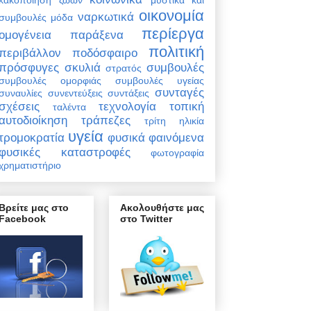
οικονομία
ναρκωτικά
συμβουλές
μόδα
περίεργα
ομογένεια
παράξενα
πολιτική
περιβάλλον
ποδόσφαιρο
πρόσφυγες
σκυλιά
συμβουλές
στρατός
συμβουλές ομορφιάς
συμβουλές υγείας
συνταγές
συναυλίες
συνεντεύξεις
συντάξεις
σχέσεις
τεχνολογία
τοπική
ταλέντα
αυτοδιοίκηση
τράπεζες
τρίτη ηλικία
υγεία
τρομοκρατία
φυσικά φαινόμενα
φυσικές καταστροφές
φωτογραφία
χρηματιστήριο
Βρείτε μας στο
Ακολουθήστε μας
Facebook
στο Twitter