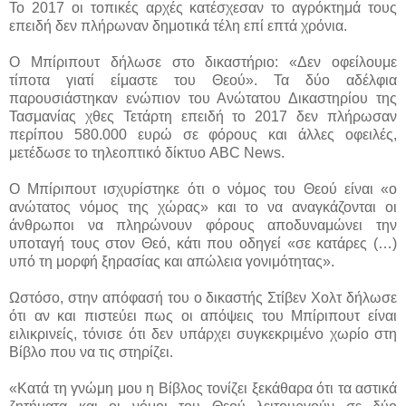
Το 2017 οι τοπικές αρχές κατέσχεσαν το αγρόκτημά τους
επειδή δεν πλήρωναν δημοτικά τέλη επί επτά χρόνια.
Ο Μπίριπουτ δήλωσε στο δικαστήριο: «Δεν οφείλουμε
τίποτα γιατί είμαστε του Θεού». Τα δύο αδέλφια
παρουσιάστηκαν ενώπιον του Ανώτατου Δικαστηρίου της
Τασμανίας χθες Τετάρτη επειδή το 2017 δεν πλήρωσαν
περίπου 580.000 ευρώ σε φόρους και άλλες οφειλές,
μετέδωσε το τηλεοπτικό δίκτυο ABC News.
Ο Μπίριπουτ ισχυρίστηκε ότι ο νόμος του Θεού είναι «ο
ανώτατος νόμος της χώρας» και το να αναγκάζονται οι
άνθρωποι να πληρώνουν φόρους αποδυναμώνει την
υποταγή τους στον Θεό, κάτι που οδηγεί «σε κατάρες (…)
υπό τη μορφή ξηρασίας και απώλεια γονιμότητας».
Ωστόσο, στην απόφασή του ο δικαστής Στίβεν Χολτ δήλωσε
ότι αν και πιστεύει πως οι απόψεις του Μπίριπουτ είναι
ειλικρινείς, τόνισε ότι δεν υπάρχει συγκεκριμένο χωρίο στη
Βίβλο που να τις στηρίζει.
«Κατά τη γνώμη μου η Βίβλος τονίζει ξεκάθαρα ότι τα αστικά