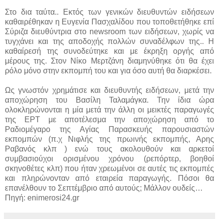
Στο δια ταύτα.. Εκτός των γενικών διευθυντών ειδήσεων
καθαιρέθηκαν η Ευγενία Πασχαλίδου που τοποθετήθηκε επί
Σύριζα διευθύντρια στο newsroom των ειδήσεων, χωρίς να
τυγχάνει και της αποδοχής πολλών συναδέλφων της.. Η
καθαίρεσή της συνοδεύτηκε και με έκρηξη οργής από
μέρους της. Στον Νίκο Μερτζάνη διαμηνύθηκε ότι θα έχει
ρόλο μόνο στην εκπομπή του και για όσο αυτή θα διαρκέσει.
Ως γνωστόν χρημάτισε και διευθυντής ειδήσεων, μετά την
αποχώρηση του Βασίλη Ταλαμάγκα. Την ίδια ώρα
ολοκληρώνονται η μία μετά την άλλη οι μεικτές παραγωγές
της ΕΡΤ με αποτέλεσμα την αποχώρηση από το
Ραδιομέγαρο της Αγίας Παρασκευής παρουσιαστών
εκπομπών (π.χ Νιφλής της πρωινής εκπομπής, Αρης
Ραβανός κλπ ) ενώ τους ακολουθούν και αρκετοί
συμβασιούχοι ορισμένου χρόνου (ρεπόρτερ, βοηθοί
σκηνοθέτες κλπ) που ήταν χρεωμένοι σε αυτές τις εκπομπές
και πληρώνονταν από εταιρεία παραγωγής. Πόσοι θα
επανέλθουν το Σεπτέμβριο από αυτούς; Μάλλον ουδείς…
Πηγή: enimerosi24.gr