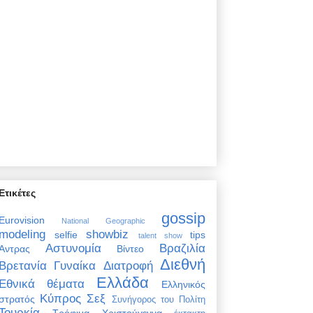
Ετικέτες
gossip
Eurovision
National Geographic
modeling
showbiz
selfie
tips
talent show
Αστυνομία
Βραζιλία
Άντρας
Βίντεο
Διεθνή
Βρετανία
Γυναίκα
Διατροφή
Ελλάδα
Εθνικά θέματα
Ελληνικός
Κύπρος
Σεξ
στρατός
Συνήγορος του Πολίτη
Τουρκία
Τρόφιμα
Χριστούγεννα