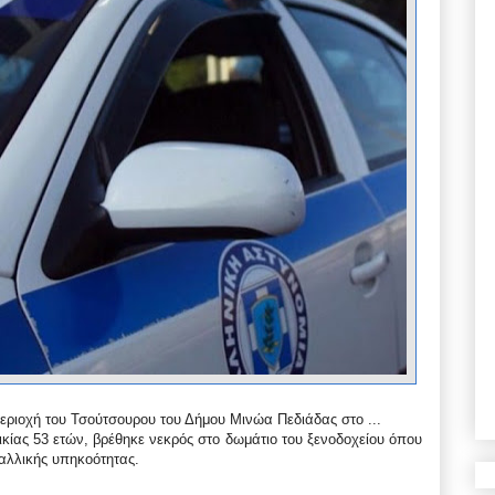
ριοχή του Τσούτσουρου του Δήμου Μινώα Πεδιάδας στο ...
ικίας 53 ετών, βρέθηκε νεκρός στο δωμάτιο του ξενοδοχείου όπου
γαλλικής υπηκοότητας.