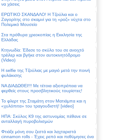
να χάσεις
ΕΡΩΤΙΚΟ ΣΚΑΝΔΑΛΟ! Η Τζούλια και ο
Ζαγορίτης στο σκαμνί για τη «ροζ» νύχτα στο
Πολεμικό Μουσείο
Στα πρόθυρα χρεοκοπίας η Εκκλησία της
Ελλάδας
Κτηνωδία: Έδεσε το σκύλο του σε ανοιχτό
τρέιλερ και βγήκε στον αυτοκινητόδρομο
(Video)
Η selfie της Τζούλιας με μαγιό μετά την ποινή
φυλάκισης
ΝΑ ΔΙΑΔΩΘΕΙ!!! Με τέτοια αξιοπρέπεια να
φερθείς στους προσβλητικούς τουρίστες!
Το φλερτ της Σταμάτη στον Ματιάμπα και η
«χυλόπιτα» του τραγουδιστή! [video]
ΗΠΑ: Σκύλος Κ9 της αστυνομίας πέθανε σε
ανταλλαγή πυροβολισμών
Φτιάξε μόνη σου ζεστά και λαχταριστά
cinnamon rolls - Έχεις ρεπό και πεθύμησες ένα