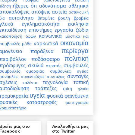
έκτακτη
ήξερες ότι
αδυνάτισμα
αθλητικά
είδηση
αποκαλύψεις
απόψεις
αστεία
αστυνομική
αυτοκίνητο
βιταμίνες
βουλή
βραβεία
βία
γλυκά
εγκληματικότητα
εκκλησία
εκπαίδευση
επιστήμες
εργασία
ζώδια
κοινωνικά
κακοποίηση ζώων
μυστικά και
οικονομία
ναρκωτικά
συμβουλές
μόδα
περίεργα
ομογένεια
παράξενα
πολιτική
περιβάλλον
ποδόσφαιρο
πρόσφυγες
σκυλιά
συμβουλές
στρατός
συμβουλές ομορφιάς
συμβουλές υγείας
συνταγές
συναυλίες
συνεντεύξεις
συντάξεις
σχέσεις
τεχνολογία
τοπική
ταλέντα
αυτοδιοίκηση
τράπεζες
τρίτη ηλικία
υγεία
τρομοκρατία
φυσικά φαινόμενα
φυσικές καταστροφές
φωτογραφία
χρηματιστήριο
Βρείτε μας στο
Ακολουθήστε μας
Facebook
στο Twitter