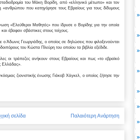
 σταδιοδρομία του Μάκη Βορίδη, από «ελληνικό μέτωπο» και τον
η «ανθρώπου που κατηγόρησε τους Εβραίους για τους δίδυμους
νωση «Ελεύθεροι Μαθητές» που ίδρυσε ο Βορίδης για την οποία
ά και έβαφαν σβάστικες στους τοίχους.
τε ο Άδωνις Γεωργιάδης, ο οποίος σε δηλώσεις που φιλοξενούνται
οδοιπόρους του Κώστα Πλεύρη του οποίου τα βιβλία εξέδιδε.
«όλες οι τράπεζες ανήκουν στους Εβραίους και πως «το εβραϊκό
ης Ελλάδας».
κόσμιας ζιονιστικής ένωσης Γιάκοβ Χάγκελ, ο οποίος ζήτησε την
χική σελίδα
Παλαιότερη Ανάρτηση