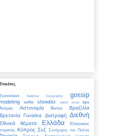
Ετικέτες
gossip
Eurovision
National Geographic
modeling
showbiz
selfie
tips
talent show
Αστυνομία
Βραζιλία
Άντρας
Βίντεο
Διεθνή
Βρετανία
Γυναίκα
Διατροφή
Ελλάδα
Εθνικά θέματα
Ελληνικός
Κύπρος
Σεξ
στρατός
Συνήγορος του Πολίτη
Τουρκία
Τρόφιμα
Χριστούγεννα