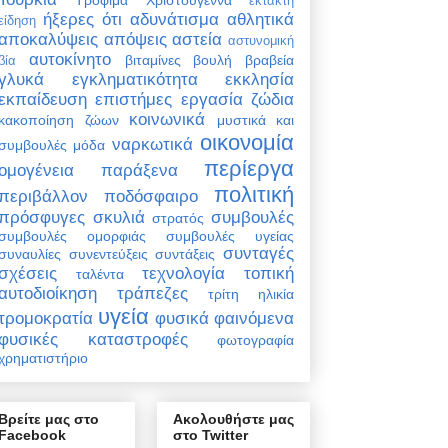
έκτακτη
ήξερες ότι
αδυνάτισμα
αθλητικά
είδηση
αποκαλύψεις
απόψεις
αστεία
αστυνομική
αυτοκίνητο
βιταμίνες
βουλή
βραβεία
βία
γλυκά
εγκληματικότητα
εκκλησία
εκπαίδευση
επιστήμες
εργασία
ζώδια
κοινωνικά
κακοποίηση ζώων
μυστικά και
οικονομία
ναρκωτικά
συμβουλές
μόδα
περίεργα
ομογένεια
παράξενα
πολιτική
περιβάλλον
ποδόσφαιρο
πρόσφυγες
σκυλιά
συμβουλές
στρατός
συμβουλές ομορφιάς
συμβουλές υγείας
συνταγές
συναυλίες
συνεντεύξεις
συντάξεις
σχέσεις
τεχνολογία
τοπική
ταλέντα
αυτοδιοίκηση
τράπεζες
τρίτη ηλικία
υγεία
τρομοκρατία
φυσικά φαινόμενα
φυσικές καταστροφές
φωτογραφία
χρηματιστήριο
Βρείτε μας στο
Ακολουθήστε μας
Facebook
στο Twitter