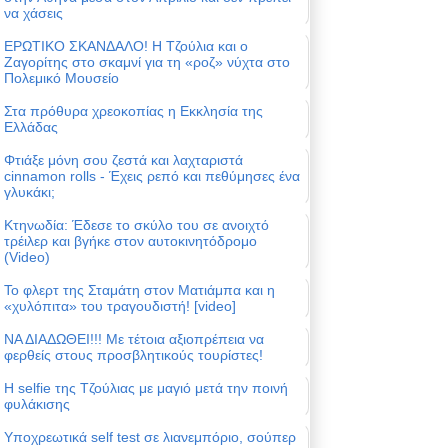
να χάσεις
ΕΡΩΤΙΚΟ ΣΚΑΝΔΑΛΟ! Η Τζούλια και ο
Ζαγορίτης στο σκαμνί για τη «ροζ» νύχτα στο
Πολεμικό Μουσείο
Στα πρόθυρα χρεοκοπίας η Εκκλησία της
Ελλάδας
Φτιάξε μόνη σου ζεστά και λαχταριστά
cinnamon rolls - Έχεις ρεπό και πεθύμησες ένα
γλυκάκι;
Κτηνωδία: Έδεσε το σκύλο του σε ανοιχτό
τρέιλερ και βγήκε στον αυτοκινητόδρομο
(Video)
Το φλερτ της Σταμάτη στον Ματιάμπα και η
«χυλόπιτα» του τραγουδιστή! [video]
ΝΑ ΔΙΑΔΩΘΕΙ!!! Με τέτοια αξιοπρέπεια να
φερθείς στους προσβλητικούς τουρίστες!
Η selfie της Τζούλιας με μαγιό μετά την ποινή
φυλάκισης
Υποχρεωτικά self test σε λιανεμπόριο, σούπερ