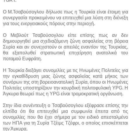
TGRT.
Ο Μ.Τσαβούσογλου δήλωσε πως η Τουρκία είναι έτοιμη για
συνεργασία προκειμένου να επιτευχθεί μια λύση στη διένεξη
για τους ενεργειακούς πόρους στην περιοχή.
Ο Μεβλούτ Τσαβούσογλου είπε επίσης πως αν δεν
δημιουργηθεί μια σχεδιαζόμενη ζώνη ασφαλείας στη βόρεια
Συρία και αν συνεχιστούν οι απειλές εναντίον της Τουρκίας,
θα εξαπολυθεί στρατιωτική επιχείρηση ανατολικά του
ποταμού Ευφράτη.
Η Τουρκία διεξάγει συνομιλίες με τις Ηνωμένες Πολιτείες για
την εγκαθίδρυση μιας ζώνης ασφαλείας κατά μήκος των
συνόρων της στη βορειοανατολική Συρία, όπου οι Ηνωμένες
Πολιτείες υποστηρίζουν την κουρδική πολιτοφυλακή YPG. Η
Άγκυρα θεωρεί πως η YPG είναι τρομοκρατική οργάνωση.
Στην ίδια συνέντευξη ο Τσαβούσογλου εξέφρασε επίσης την
ελπίδα ότι θα επιτευχθεί μια συμφωνία έπειτα από τις
συνομιλίες που θα έχει σήμερα με τον ειδικό απεσταλμένο
των ΗΠΑ για τη Συρία Τζέιμς Τζέφρι, ο οποίος επισκέπτεται
την Άγκυρα.