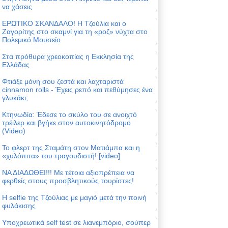
να χάσεις
ΕΡΩΤΙΚΟ ΣΚΑΝΔΑΛΟ! Η Τζούλια και ο
Ζαγορίτης στο σκαμνί για τη «ροζ» νύχτα στο
Πολεμικό Μουσείο
Στα πρόθυρα χρεοκοπίας η Εκκλησία της
Ελλάδας
Φτιάξε μόνη σου ζεστά και λαχταριστά
cinnamon rolls - Έχεις ρεπό και πεθύμησες ένα
γλυκάκι;
Κτηνωδία: Έδεσε το σκύλο του σε ανοιχτό
τρέιλερ και βγήκε στον αυτοκινητόδρομο
(Video)
Το φλερτ της Σταμάτη στον Ματιάμπα και η
«χυλόπιτα» του τραγουδιστή! [video]
ΝΑ ΔΙΑΔΩΘΕΙ!!! Με τέτοια αξιοπρέπεια να
φερθείς στους προσβλητικούς τουρίστες!
Η selfie της Τζούλιας με μαγιό μετά την ποινή
φυλάκισης
Υποχρεωτικά self test σε λιανεμπόριο, σούπερ