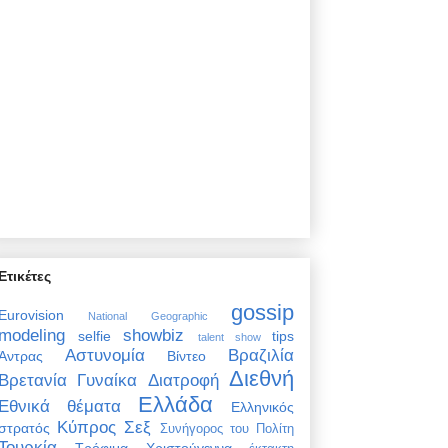
Ετικέτες
gossip
Eurovision
National Geographic
modeling
showbiz
selfie
tips
talent show
Αστυνομία
Βραζιλία
Άντρας
Βίντεο
Διεθνή
Βρετανία
Γυναίκα
Διατροφή
Ελλάδα
Εθνικά θέματα
Ελληνικός
Κύπρος
Σεξ
στρατός
Συνήγορος του Πολίτη
Τουρκία
Τρόφιμα
Χριστούγεννα