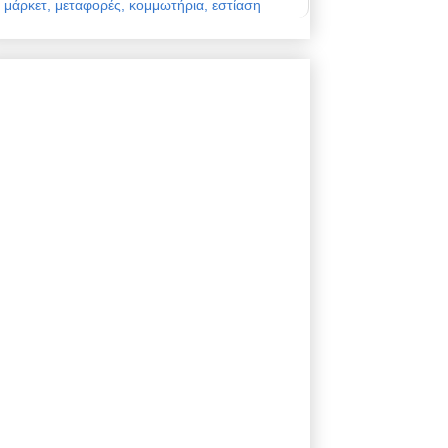
μάρκετ, μεταφορές, κομμωτήρια, εστίαση