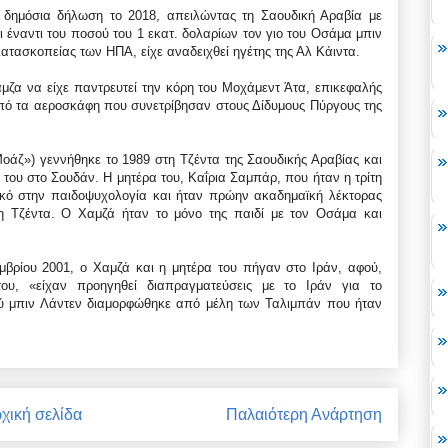
 δημόσια δήλωση το 2018, απειλώντας τη Σαουδική Αραβία με
ι έναντι του ποσού του 1 εκατ. δολαρίων τον γιο του Οσάμα μπιν
κατασκοπείας των ΗΠΑ, είχε αναδειχθεί ηγέτης της Αλ Κάιντα.
άμζα να είχε παντρευτεί την κόρη του Μοχάμεντ Άτα, επικεφαλής
από τα αεροσκάφη που συνετρίβησαν στους Δίδυμους Πύργους της
άζ») γεννήθηκε το 1989 στη Τζέντα της Σαουδικής Αραβίας και
 του στο Σουδάν. Η μητέρα του, Καΐρια Σαμπάρ, που ήταν η τρίτη
ικό στην παιδοψυχολογία και ήταν πρώην ακαδημαϊκή λέκτορας
τη Τζέντα. Ο Χαμζά ήταν το μόνο της παιδί με τον Οσάμα και
εμβρίου 2001, ο Χαμζά και η μητέρα του πήγαν στο Ιράν, αφού,
ου, «είχαν προηγηθεί διαπραγματεύσεις με το Ιράν για το
ρού μπιν Λάντεν διαμορφώθηκε από μέλη των Ταλιμπάν που ήταν
χική σελίδα
Παλαιότερη Ανάρτηση