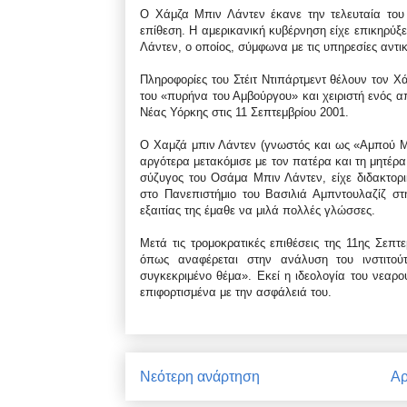
Ο Χάμζα Μπιν Λάντεν έκανε την τελευταία του
επίθεση. Η αμερικανική κυβέρνηση είχε επικηρύξε
Λάντεν, ο οποίος, σύμφωνα με τις υπηρεσίες αντι
Πληροφορίες του Στέιτ Ντιπάρτμεντ θέλουν τον Χ
του «πυρήνα του Αμβούργου» και χειριστή ενός 
Νέας Υόρκης στις 11 Σεπτεμβρίου 2001.
Ο Χαμζά μπιν Λάντεν (γνωστός και ως «Αμπού Μο
αργότερα μετακόμισε με τον πατέρα και τη μητέρα
σύζυγος του Οσάμα Μπιν Λάντεν, είχε διδακτορ
στο Πανεπιστήμιο του Βασιλιά Αμπντουλαζίζ σ
εξαιτίας της έμαθε να μιλά πολλές γλώσσες.
Μετά τις τρομοκρατικές επιθέσεις της 11ης Σεπτ
όπως αναφέρεται στην ανάλυση του ινστιτούτ
συγκεκριμένο θέμα». Εκεί η ιδεολογία του νεα
επιφορτισμένα με την ασφάλειά του.
Νεότερη ανάρτηση
Αρ