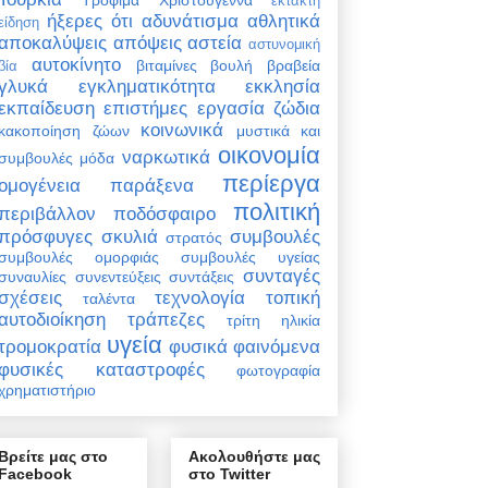
έκτακτη
ήξερες ότι
αδυνάτισμα
αθλητικά
είδηση
αποκαλύψεις
απόψεις
αστεία
αστυνομική
αυτοκίνητο
βιταμίνες
βουλή
βραβεία
βία
γλυκά
εγκληματικότητα
εκκλησία
εκπαίδευση
επιστήμες
εργασία
ζώδια
κοινωνικά
κακοποίηση ζώων
μυστικά και
οικονομία
ναρκωτικά
συμβουλές
μόδα
περίεργα
ομογένεια
παράξενα
πολιτική
περιβάλλον
ποδόσφαιρο
πρόσφυγες
σκυλιά
συμβουλές
στρατός
συμβουλές ομορφιάς
συμβουλές υγείας
συνταγές
συναυλίες
συνεντεύξεις
συντάξεις
σχέσεις
τεχνολογία
τοπική
ταλέντα
αυτοδιοίκηση
τράπεζες
τρίτη ηλικία
υγεία
τρομοκρατία
φυσικά φαινόμενα
φυσικές καταστροφές
φωτογραφία
χρηματιστήριο
Βρείτε μας στο
Ακολουθήστε μας
Facebook
στο Twitter