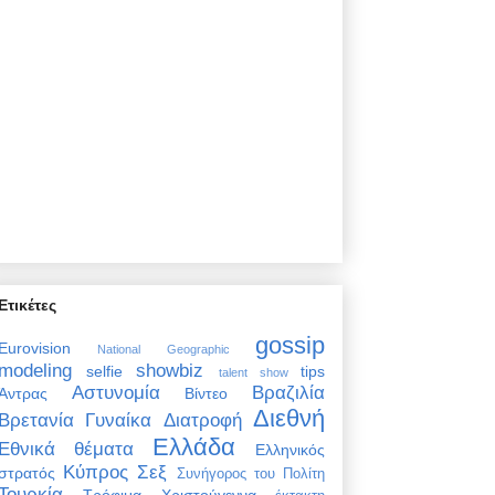
Ετικέτες
gossip
Eurovision
National Geographic
modeling
showbiz
selfie
tips
talent show
Αστυνομία
Βραζιλία
Άντρας
Βίντεο
Διεθνή
Βρετανία
Γυναίκα
Διατροφή
Ελλάδα
Εθνικά θέματα
Ελληνικός
Κύπρος
Σεξ
στρατός
Συνήγορος του Πολίτη
Τουρκία
Τρόφιμα
Χριστούγεννα