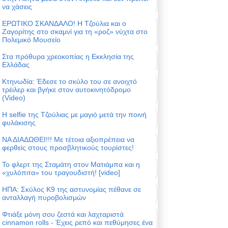
να χάσεις
ΕΡΩΤΙΚΟ ΣΚΑΝΔΑΛΟ! Η Τζούλια και ο
Ζαγορίτης στο σκαμνί για τη «ροζ» νύχτα στο
Πολεμικό Μουσείο
Στα πρόθυρα χρεοκοπίας η Εκκλησία της
Ελλάδας
Κτηνωδία: Έδεσε το σκύλο του σε ανοιχτό
τρέιλερ και βγήκε στον αυτοκινητόδρομο
(Video)
Η selfie της Τζούλιας με μαγιό μετά την ποινή
φυλάκισης
ΝΑ ΔΙΑΔΩΘΕΙ!!! Με τέτοια αξιοπρέπεια να
φερθείς στους προσβλητικούς τουρίστες!
Το φλερτ της Σταμάτη στον Ματιάμπα και η
«χυλόπιτα» του τραγουδιστή! [video]
ΗΠΑ: Σκύλος Κ9 της αστυνομίας πέθανε σε
ανταλλαγή πυροβολισμών
Φτιάξε μόνη σου ζεστά και λαχταριστά
cinnamon rolls - Έχεις ρεπό και πεθύμησες ένα