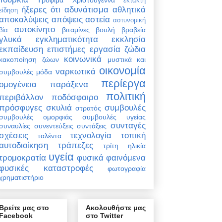
έκτακτη
ήξερες ότι
αδυνάτισμα
αθλητικά
είδηση
αποκαλύψεις
απόψεις
αστεία
αστυνομική
αυτοκίνητο
βιταμίνες
βουλή
βραβεία
βία
γλυκά
εγκληματικότητα
εκκλησία
εκπαίδευση
επιστήμες
εργασία
ζώδια
κοινωνικά
κακοποίηση ζώων
μυστικά και
οικονομία
ναρκωτικά
συμβουλές
μόδα
περίεργα
ομογένεια
παράξενα
πολιτική
περιβάλλον
ποδόσφαιρο
πρόσφυγες
σκυλιά
συμβουλές
στρατός
συμβουλές ομορφιάς
συμβουλές υγείας
συνταγές
συναυλίες
συνεντεύξεις
συντάξεις
σχέσεις
τεχνολογία
τοπική
ταλέντα
αυτοδιοίκηση
τράπεζες
τρίτη ηλικία
υγεία
τρομοκρατία
φυσικά φαινόμενα
φυσικές καταστροφές
φωτογραφία
χρηματιστήριο
Βρείτε μας στο
Ακολουθήστε μας
Facebook
στο Twitter