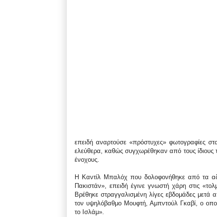
επειδή αναρτούσε «πρόστυχες» φωτογραφίες στ
ελεύθερα, καθώς συγχωρέθηκαν από τους ίδιους το
ένοχους.
Η Καντίλ Μπαλόχ που δολοφονήθηκε από τα αδέ
Πακιστάν», επειδή έγινε γνωστή χάρη στις «τολ
Βρέθηκε στραγγαλισμένη λίγες εβδομάδες μετά 
τον υψηλόβαθμο Μουφτή, Αμπντούλ Γκαβί, ο οποί
το Ισλάμ».