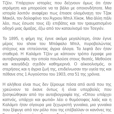
Τζέιν. Υπάρχουν ιστορίες που δείχνουν όμως ότι ήταν
ατρόμητη και μπορούσε να τα βάλει με οποιονδήποτε. Μια
ιστορία λοιπόν αναφέρει πως έπιασε ολομόναχη τον Τζακ
Μακόλ, τον δολοφόνο του Άγριου Μπιλ Χίκοκ. Μια άλλη πάλι
λέει, πως έσωσε τους έξι επιβάτες και τον τραυματισμένο
οδηγό μιας άμαξας, έξω από τον καταυλισμό τον Τσεγιέν.
Το 1895, η φήμη της έγινε ακόμα μεγαλύτερη, όταν έγινε
μέρος του show του Μπάφαλο Μπιλ, πυροβολώντας
στόχους και ιππεύοντας άγρια άλογα. Τα λεφτά δεν ήταν
σταθερά. Η Καλάμιτι Τζέιν με κάποιον τρόπο έγραψε μια
αυτοβιογραφία, την οποία πουλούσε στους θεατές. Μεθούσε
και καυγάδιζε σχεδόν καθημερινά. Ο αλκοολισμός, οι
στερήσεις και η άγρια ζωή της, επιδείνωσαν την υγεία της και
πέθανε στις 1 Αυγούστου του 1903, στα 51 της χρόνια.
Η αλήθεια είναι πως δεν ξέρουμε πόσα από αυτά που της
χρεώνουν τα έκανε όντως ή είναι υπερβολές που
ξεσηκώθηκαν από την αυτοβιογραφία της. «Όπου υπάρχει
καπνός, υπάρχει και φωτιά» λέει ο θυμόσοφος λαός και η
Καλάμιτι ήταν σίγουρα μια ξεχωριστή γυναίκα, μια γυναίκα
που ξέφυγε από τον ρόλο που της επέβαλλαν οι κανόνες της