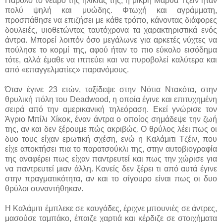
Παρόλο το νεαρό της ηλικίας της, η μικρή Μάρθα Τζέιν ήταν
πολύ ψηλή και μυώδης. Φτωχή και αγράμματη,
προσπάθησε να επιζήσει με κάθε τρόπο, κάνοντας διάφορες
δουλειές, υιοθετώντας ταυτόχρονα τα χαρακτηριστικά ενός
άντρα. Μπορεί λοιπόν όσο μεγάλωνε για αρκετές νύχτες να
πούλησε το κορμί της, αφού ήταν το πιο εύκολο εισόδημα
τότε, αλλά έμαθε να ιππεύει και να πυροβολεί καλύτερα και
από «επαγγελματίες» παρανόμους.
Όταν έγινε 23 ετών, ταξίδεψε στην Νότια Ντακότα, στην
θρυλική πόλη του Deadwood, η οποία έγινε και επιτυχημένη
σειρά από την αμερικανική τηλεόραση. Εκεί γνώρισε τον
Άγριο Μπίλι Χίκοκ, έναν άντρα ο οποίος σημάδεψε την ζωή
της, αν και δεν ξέρουμε πώς ακριβώς. Ο θρύλος λέει πως οι
δυο τους είχαν εpωτική σχέση, ενώ η Καλάμιτι Τζέιν, που
είχε αποκτήσει πια το παρατσούκλι της, στην αυτοβιογραφία
της αναφέρει πως είχαν παντρευτεί και πως την χώρισε για
να παντρευτεί μιαν άλλη. Κανείς δεν ξέρει τι από αυτά έγινε
στην πραγματικότητα, αν και το σίγουρο είναι πως οι δυο
θρύλοι συναντήθηκαν.
Η Καλάμιτι έμπλεκε σε καυγάδες, έριχνε μπουνιές σε άντρες,
μασούσε ταμπάκο, έπαιζε χαρτιά και κέρδιζε σε στοιχήματα