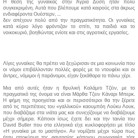
Η θέση της γυναίκας στην Άγρια Δύση ήταν πολύ
συγκεκριμένη. Αυτά που βλέπουμε κατά καιρούς στα άκρως
ενδιαφέροντα Ουέστερν, ...
δεν απέχουν πολύ από την πραγματικότητα. Οι γυναίκες
κατά κύριο λόγο φρόντιζαν το σπίτι, τα παιδιά και το
νοικοκυριό, βοηθώντας ενίοτε και στις αγροτικές εργασίες.
Λίγες γυναίκες θα πρέπει να ξεχώρισαν σε μια κοινωνία που
οι νόμοι επιβάλλονταν πολλές φορές με το ντουφέκι και οι
άντρες, νόμιμοι ή παράνομοι, είχαν ξεκάθαρα το πάνω χέρι.
Μια από αυτές ήταν η θρυλική Καλάμιτι Τζέιν, με το
πραγματικό της όνομα να είναι Μάρθα Τζειν Κάναρι Μπερκ.
Η φήμη της προηγείται και οι περισσότεροι θα την ξέρετε
από τις περιπέτειες του «γαλλικού» καουμπόη Λούκυ Λουκ,
που διαβάζαμε στα νιάτα μας και συνεχίζουμε να διαβάζουμε
μέχρι σήμερα. Κάποιοι ίσως έχετε δει και την ταινία του
David Butler που στα ελληνικά είχε κυκλοφορήσει με τίτλο
«Η γυναίκα με το μαστίγιο». Αν νομίζατε μέχρι τώρα πως
ήταν αποκύημα της φαντασίας κάποιου συγγραφέα, τότε