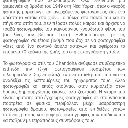
φωτογράφων που ακολούθησαν. Όλα ξεκίνησαν μια
χειμωνιάτικη βραδιά του 1949 στη Νέα Υόρκη, όταν ο νεαρός
φοιτητής μάρκετινγκ και ανερχόμενος φωτογράφος είδε ένα
αδέσποτο γατάκι στο χιόνι. Το τύλιξε στο παλτό του και το
πήγε στο σπίτι του. Δεν πέρασε πολύς καιρός και άρχισε να
τραβά φωτογραφίες του καινούργιου χνουδωτού φίλου του
(σε λίγο, τον βάφτισε Loco). Ενθουσιάστηκε με τις
φωτογραφίες σε τέτοιο βαθμό που άρχισε να φωτογραφίζει
γάτες από ένα κοντινό άσυλο αστέγων και αφιέρωσε τα
επόμενα 70 χρόνια της ζωής του στη φωτογράφιση γατών.
Το φωτογραφικό στιλ του Chandoha ανύψωσε σε εξαιρετικά
επίπεδα την τέχνη φωτογραφικού πορτρέτου των
αιλουροειδών. Συχνά φώτιζε έντονα τα «θέματά» του για να
αναδείξει τις λεπτομέρειες του τριχώματός τους. Αλλά
φωτογράφιζε και εκτός στούντιο, στην κυριολεξία στον
δρόμο, δημιουργώντας εικόνες όλο ζεστασιά. Η γκάμα του
είναι ευρύτατη: από έγχρωμες φωτογραφίες σε στούντιο και
πορτρέτα σε φυσικό περιβάλλον μέχρι μαυρόασπρη
φωτογραφία δρόμου, φωτογραφίες από επιδείξεις γατών
σπάνιας ράτσας και τρυφερές φωτογραφίες των παιδιών του
να παίζουν με τετράποδους συντρόφους τους.