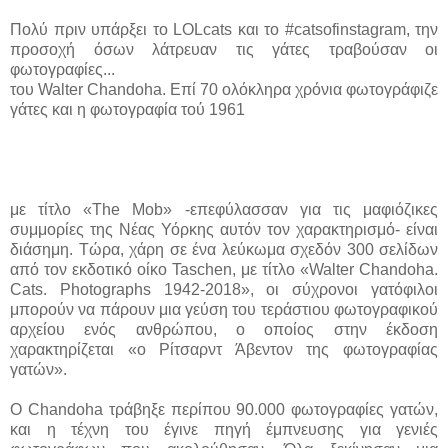
Πολύ πριν υπάρξει το LOLcats και το #catsofinstagram, την
προσοχή όσων λάτρευαν τις γάτες τραβούσαν οι
φωτογραφίες...
του Walter Chandoha. Επί 70 ολόκληρα χρόνια φωτογράφιζε
γάτες και η φωτογραφία τού 1961
με τίτλο «The Mob» -επεφύλασσαν για τις μαφιόζικες
συμμορίες της Νέας Υόρκης αυτόν τον χαρακτηρισμό- είναι
διάσημη. Τώρα, χάρη σε ένα λεύκωμα σχεδόν 300 σελίδων
από τον εκδοτικό οίκο Taschen, με τίτλο «Walter Chandoha.
Cats. Photographs 1942-2018», οι σύχρονοι γατόφιλοι
μπορούν να πάρουν μια γεύση του τεράστιου φωτογραφικού
αρχείου ενός ανθρώπου, ο οποίος στην έκδοση
χαρακτηρίζεται «ο Ρίτσαρντ Άβεντον της φωτογραφίας
γατών».
Ο Chandoha τράβηξε περίπου 90.000 φωτογραφίες γατών,
και η τέχνη του έγινε πηγή έμπνευσης για γενιές