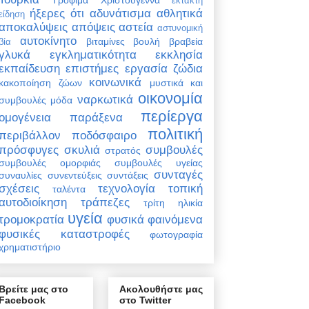
έκτακτη
ήξερες ότι
αδυνάτισμα
αθλητικά
είδηση
αποκαλύψεις
απόψεις
αστεία
αστυνομική
αυτοκίνητο
βιταμίνες
βουλή
βραβεία
βία
γλυκά
εγκληματικότητα
εκκλησία
εκπαίδευση
επιστήμες
εργασία
ζώδια
κοινωνικά
κακοποίηση ζώων
μυστικά και
οικονομία
ναρκωτικά
συμβουλές
μόδα
περίεργα
ομογένεια
παράξενα
πολιτική
περιβάλλον
ποδόσφαιρο
πρόσφυγες
σκυλιά
συμβουλές
στρατός
συμβουλές ομορφιάς
συμβουλές υγείας
συνταγές
συναυλίες
συνεντεύξεις
συντάξεις
σχέσεις
τεχνολογία
τοπική
ταλέντα
αυτοδιοίκηση
τράπεζες
τρίτη ηλικία
υγεία
τρομοκρατία
φυσικά φαινόμενα
φυσικές καταστροφές
φωτογραφία
χρηματιστήριο
Βρείτε μας στο
Ακολουθήστε μας
Facebook
στο Twitter