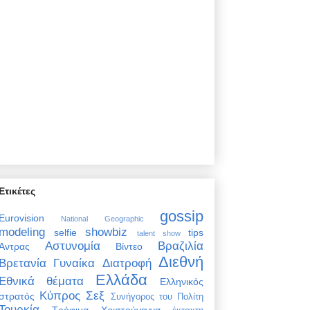
Ετικέτες
gossip
Eurovision
National Geographic
modeling
showbiz
selfie
tips
talent show
Αστυνομία
Βραζιλία
Άντρας
Βίντεο
Διεθνή
Βρετανία
Γυναίκα
Διατροφή
Ελλάδα
Εθνικά θέματα
Ελληνικός
Κύπρος
Σεξ
στρατός
Συνήγορος του Πολίτη
Τουρκία
Τρόφιμα
Χριστούγεννα