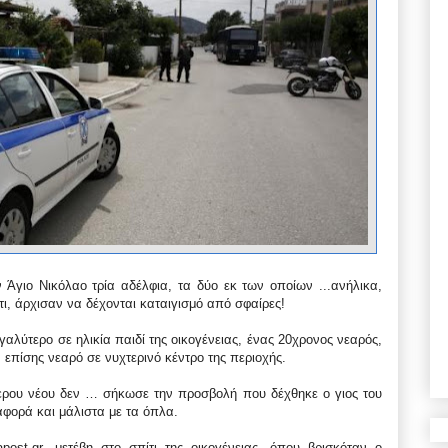
 Άγιο Νικόλαο τρία αδέλφια, τα δύο εκ των οποίων ...
ανήλικα,
τι, άρχισαν να δέχονται καταιγισμό από σφαίρες!
γαλύτερο σε ηλικία παιδί της οικογένειας, ένας 20χρονος νεαρός,
 επίσης νεαρό σε νυχτερινό κέντρο της περιοχής.
ερου νέου δεν … σήκωσε την προσβολή που δέχθηκε ο γιος του
αφορά και μάλιστα με τα όπλα.
ost.gr, μετέβη στο σπίτι της οικογένειας, όπου βρισκόταν ο