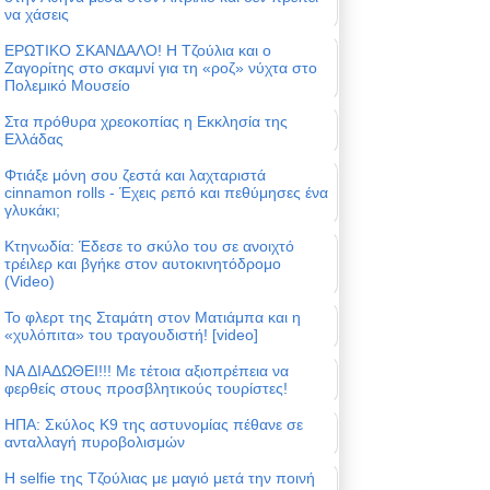
να χάσεις
ΕΡΩΤΙΚΟ ΣΚΑΝΔΑΛΟ! Η Τζούλια και ο
Ζαγορίτης στο σκαμνί για τη «ροζ» νύχτα στο
Πολεμικό Μουσείο
Στα πρόθυρα χρεοκοπίας η Εκκλησία της
Ελλάδας
Φτιάξε μόνη σου ζεστά και λαχταριστά
cinnamon rolls - Έχεις ρεπό και πεθύμησες ένα
γλυκάκι;
Κτηνωδία: Έδεσε το σκύλο του σε ανοιχτό
τρέιλερ και βγήκε στον αυτοκινητόδρομο
(Video)
Το φλερτ της Σταμάτη στον Ματιάμπα και η
«χυλόπιτα» του τραγουδιστή! [video]
ΝΑ ΔΙΑΔΩΘΕΙ!!! Με τέτοια αξιοπρέπεια να
φερθείς στους προσβλητικούς τουρίστες!
ΗΠΑ: Σκύλος Κ9 της αστυνομίας πέθανε σε
ανταλλαγή πυροβολισμών
Η selfie της Τζούλιας με μαγιό μετά την ποινή