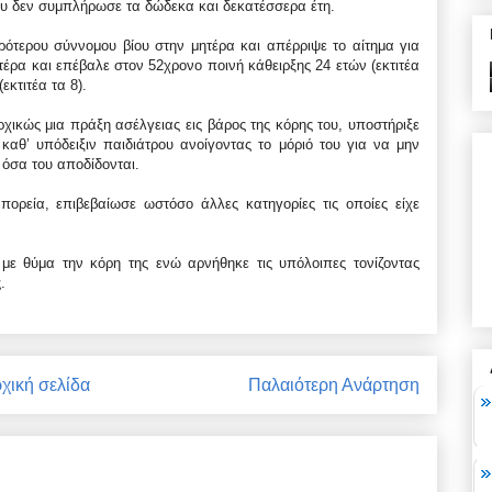
ου δεν συμπλήρωσε τα δώδεκα και δεκατέσσερα έτη.
ρότερου σύννομου βίου στην μητέρα και απέρριψε το αίτημα για
ρα και επέβαλε στον 52χρονο ποινή κάθειρξης 24 ετών (εκτιτέα
εκτιτέα τα 8).
ικώς μια πράξη ασέλγειας εις βάρος της κόρης του, υποστήριξε
 καθ’ υπόδειξιν παιδιάτρου ανοίγοντας το μόριό του για να μην
όσα του αποδίδονται.
πορεία, επιβεβαίωσε ωστόσο άλλες κατηγορίες τις οποίες είχε
με θύμα την κόρη της ενώ αρνήθηκε τις υπόλοιπες τονίζοντας
.
χική σελίδα
Παλαιότερη Ανάρτηση