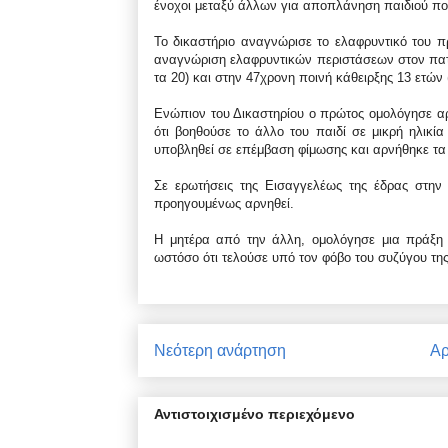
ένοχοι μεταξύ άλλων για αποπλάνηση παιδιού π
Το δικαστήριο αναγνώρισε το ελαφρυντικό του π
αναγνώριση ελαφρυντικών περιστάσεων στον πατέ
τα 20) και στην 47χρονη ποινή κάθειρξης 13 ετών (
Ενώπιον του Δικαστηρίου ο πρώτος ομολόγησε αρχ
ότι βοηθούσε το άλλο του παιδί σε μικρή ηλικία
υποβληθεί σε επέμβαση φίμωσης και αρνήθηκε τα 
Σε ερωτήσεις της Εισαγγελέως της έδρας στην 
προηγουμένως αρνηθεί.
Η μητέρα από την άλλη, ομολόγησε μια πράξη 
ωστόσο ότι τελούσε υπό τον φόβο του συζύγου της
Νεότερη ανάρτηση
Αρ
Αντιστοιχισμένο περιεχόμενο