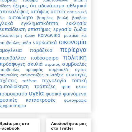
έκτακτη
ήξερες ότι
αδυνάτισμα
αθλητικά
είδηση
αποκαλύψεις
απόψεις
αστεία
αστυνομική
αυτοκίνητο
βιταμίνες
βουλή
βραβεία
βία
γλυκά
εγκληματικότητα
εκκλησία
εκπαίδευση
επιστήμες
εργασία
ζώδια
κοινωνικά
κακοποίηση ζώων
μυστικά και
οικονομία
ναρκωτικά
συμβουλές
μόδα
περίεργα
ομογένεια
παράξενα
πολιτική
περιβάλλον
ποδόσφαιρο
πρόσφυγες
σκυλιά
συμβουλές
στρατός
συμβουλές ομορφιάς
συμβουλές υγείας
συνταγές
συναυλίες
συνεντεύξεις
συντάξεις
σχέσεις
τεχνολογία
τοπική
ταλέντα
αυτοδιοίκηση
τράπεζες
τρίτη ηλικία
υγεία
τρομοκρατία
φυσικά φαινόμενα
φυσικές καταστροφές
φωτογραφία
χρηματιστήριο
Βρείτε μας στο
Ακολουθήστε μας
Facebook
στο Twitter