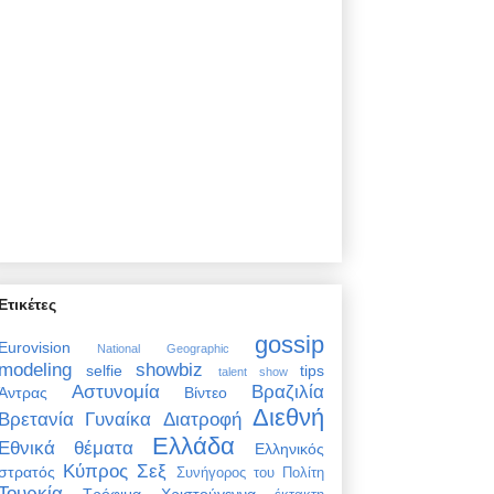
Ετικέτες
gossip
Eurovision
National Geographic
modeling
showbiz
selfie
tips
talent show
Αστυνομία
Βραζιλία
Άντρας
Βίντεο
Διεθνή
Βρετανία
Γυναίκα
Διατροφή
Ελλάδα
Εθνικά θέματα
Ελληνικός
Κύπρος
Σεξ
στρατός
Συνήγορος του Πολίτη
Τουρκία
Τρόφιμα
Χριστούγεννα