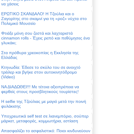
να χάσεις
ΕΡΩΤΙΚΟ ΣΚΑΝΔΑΛΟ! Η Τζούλια και ο
Ζαγορίτης στο σκαμνί για τη «ροζ» νύχτα στο
Πολεμικό Μουσείο
Φτιάξε μόνη σου ζεστά και λαχταριστά
cinnamon rolls - Έχεις ρεπό και πεθύμησες ένα
γλυκάκι;
Στα πρόθυρα χρεοκοπίας η Εκκλησία της
Ελλάδας
Κτηνωδία: Έδεσε το σκύλο του σε ανοιχτό
τρέιλερ και βγήκε στον αυτοκινητόδρομο
(Video)
ΝΑ ΔΙΑΔΩΘΕΙ!!! Με τέτοια αξιοπρέπεια να
φερθείς στους προσβλητικούς τουρίστες!
Η selfie της Τζούλιας με μαγιό μετά την ποινή
φυλάκισης
Υποχρεωτικά self test σε λιανεμπόριο, σούπερ
μάρκετ, μεταφορές, κομμωτήρια, εστίαση
Απασφαλίζει το ασφαλιστικό: Ποιοι κινδυνεύουν