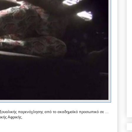
eξουαλικής παρενόχλησης από το ακαδημαϊκό προσωπικό σε ...
ικής Αφρικής.