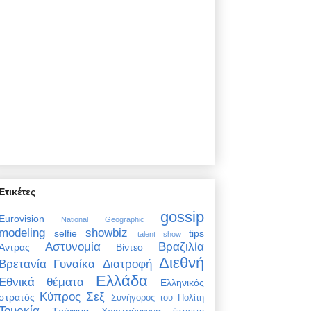
Ετικέτες
gossip
Eurovision
National Geographic
modeling
showbiz
selfie
tips
talent show
Αστυνομία
Βραζιλία
Άντρας
Βίντεο
Διεθνή
Βρετανία
Γυναίκα
Διατροφή
Ελλάδα
Εθνικά θέματα
Ελληνικός
Κύπρος
Σεξ
στρατός
Συνήγορος του Πολίτη
Τουρκία
Τρόφιμα
Χριστούγεννα