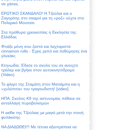
να χάσεις
ΕΡΩΤΙΚΟ ΣΚΑΝΔΑΛΟ! Η Τζούλια και ο
Ζαγορίτης στο σκαμνί για τη «ροζ» νύχτα στο
Πολεμικό Μουσείο
Στα πρόθυρα χρεοκοπίας η Εκκλησία της
Ελλάδας
Φτιάξε μόνη σου ζεστά και λαχταριστά
cinnamon rolls - Έχεις ρεπό και πεθύμησες ένα
γλυκάκι;
Κτηνωδία: Έδεσε το σκύλο του σε ανοιχτό
τρέιλερ και βγήκε στον αυτοκινητόδρομο
(Video)
Το φλερτ της Σταμάτη στον Ματιάμπα και η
«χυλόπιτα» του τραγουδιστή! [video]
ΗΠΑ: Σκύλος Κ9 της αστυνομίας πέθανε σε
ανταλλαγή πυροβολισμών
Η selfie της Τζούλιας με μαγιό μετά την ποινή
φυλάκισης
ΝΑ ΔΙΑΔΩΘΕΙ!!! Με τέτοια αξιοπρέπεια να