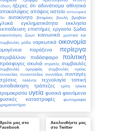
έκτακτη
ήξερες ότι
αδυνάτισμα
αθλητικά
είδηση
αποκαλύψεις
απόψεις
αστεία
αστυνομική
αυτοκίνητο
βιταμίνες
βουλή
βραβεία
βία
γλυκά
εγκληματικότητα
εκκλησία
εκπαίδευση
επιστήμες
εργασία
ζώδια
κοινωνικά
κακοποίηση ζώων
μυστικά και
οικονομία
ναρκωτικά
συμβουλές
μόδα
περίεργα
ομογένεια
παράξενα
πολιτική
περιβάλλον
ποδόσφαιρο
πρόσφυγες
σκυλιά
συμβουλές
στρατός
συμβουλές ομορφιάς
συμβουλές υγείας
συνταγές
συναυλίες
συνεντεύξεις
συντάξεις
σχέσεις
τεχνολογία
τοπική
ταλέντα
αυτοδιοίκηση
τράπεζες
τρίτη ηλικία
υγεία
τρομοκρατία
φυσικά φαινόμενα
φυσικές καταστροφές
φωτογραφία
χρηματιστήριο
Βρείτε μας στο
Ακολουθήστε μας
Facebook
στο Twitter