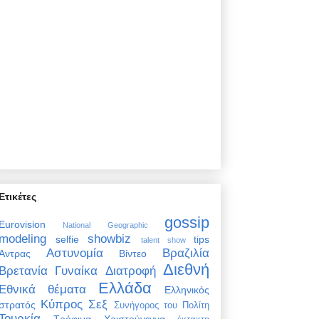
Ετικέτες
gossip
Eurovision
National Geographic
modeling
showbiz
selfie
tips
talent show
Αστυνομία
Βραζιλία
Άντρας
Βίντεο
Διεθνή
Βρετανία
Γυναίκα
Διατροφή
Ελλάδα
Εθνικά θέματα
Ελληνικός
Κύπρος
Σεξ
στρατός
Συνήγορος του Πολίτη
Τουρκία
Τρόφιμα
Χριστούγεννα