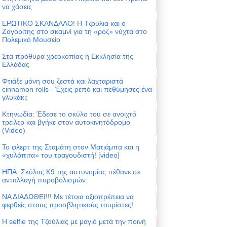
να χάσεις
ΕΡΩΤΙΚΟ ΣΚΑΝΔΑΛΟ! Η Τζούλια και ο
Ζαγορίτης στο σκαμνί για τη «ροζ» νύχτα στο
Πολεμικό Μουσείο
Στα πρόθυρα χρεοκοπίας η Εκκλησία της
Ελλάδας
Φτιάξε μόνη σου ζεστά και λαχταριστά
cinnamon rolls - Έχεις ρεπό και πεθύμησες ένα
γλυκάκι;
Κτηνωδία: Έδεσε το σκύλο του σε ανοιχτό
τρέιλερ και βγήκε στον αυτοκινητόδρομο
(Video)
Το φλερτ της Σταμάτη στον Ματιάμπα και η
«χυλόπιτα» του τραγουδιστή! [video]
ΗΠΑ: Σκύλος Κ9 της αστυνομίας πέθανε σε
ανταλλαγή πυροβολισμών
ΝΑ ΔΙΑΔΩΘΕΙ!!! Με τέτοια αξιοπρέπεια να
φερθείς στους προσβλητικούς τουρίστες!
Η selfie της Τζούλιας με μαγιό μετά την ποινή