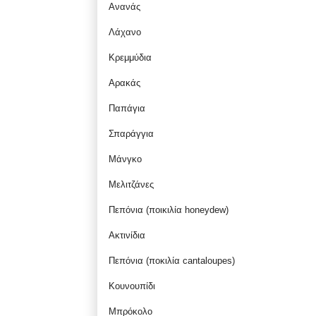
Ανανάς
Λάχανο
Κρεμμύδια
Αρακάς
Παπάγια
Σπαράγγια
Μάνγκο
Μελιτζάνες
Πεπόνια (ποικιλία honeydew)
Aκτινίδια
Πεπόνια (ποκιλία cantaloupes)
Κουνουπίδι
Μπρόκολο