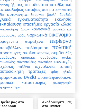
έκτακτη
ήξερες ότι
αδυνάτισμα
αθλητικά
είδηση
αποκαλύψεις
απόψεις
αστεία
αστυνομική
αυτοκίνητο
βιταμίνες
βουλή
βραβεία
βία
γλυκά
εγκληματικότητα
εκκλησία
εκπαίδευση
επιστήμες
εργασία
ζώδια
κοινωνικά
κακοποίηση ζώων
μυστικά και
οικονομία
ναρκωτικά
συμβουλές
μόδα
περίεργα
ομογένεια
παράξενα
πολιτική
περιβάλλον
ποδόσφαιρο
πρόσφυγες
σκυλιά
συμβουλές
στρατός
συμβουλές ομορφιάς
συμβουλές υγείας
συνταγές
συναυλίες
συνεντεύξεις
συντάξεις
σχέσεις
τεχνολογία
τοπική
ταλέντα
αυτοδιοίκηση
τράπεζες
τρίτη ηλικία
υγεία
τρομοκρατία
φυσικά φαινόμενα
φυσικές καταστροφές
φωτογραφία
χρηματιστήριο
Βρείτε μας στο
Ακολουθήστε μας
Facebook
στο Twitter