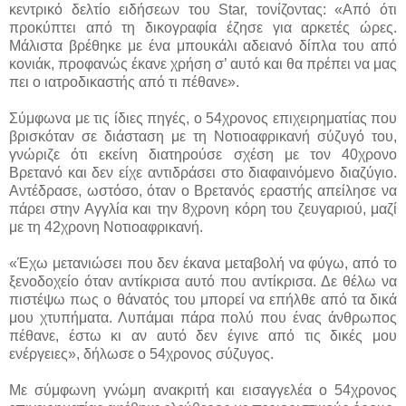
κεντρικό δελτίο ειδήσεων του Star, τονίζοντας: «Από ότι
προκύπτει από τη δικογραφία έζησε για αρκετές ώρες.
Μάλιστα βρέθηκε με ένα μπουκάλι αδειανό δίπλα του από
κονιάκ, προφανώς έκανε χρήση σ’ αυτό και θα πρέπει να μας
πει ο ιατροδικαστής από τι πέθανε».
Σύμφωνα με τις ίδιες πηγές, ο 54χρονος επιχειρηματίας που
βρισκόταν σε διάσταση με τη Νοτιοαφρικανή σύζυγό του,
γνώριζε ότι εκείνη διατηρούσε σχέση με τον 40χρονο
Βρετανό και δεν είχε αντιδράσει στο διαφαινόμενο διαζύγιο.
Αντέδρασε, ωστόσο, όταν ο Βρετανός εραστής απείλησε να
πάρει στην Αγγλία και την 8χρονη κόρη του ζευγαριού, μαζί
με τη 42χρονη Νοτιοαφρικανή.
«Έχω μετανιώσει που δεν έκανα μεταβολή να φύγω, από το
ξενοδοχείο όταν αντίκρισα αυτό που αντίκρισα. Δε θέλω να
πιστέψω πως ο θάνατός του μπορεί να επήλθε από τα δικά
μου χτυπήματα. Λυπάμαι πάρα πολύ που ένας άνθρωπος
πέθανε, έστω κι αν αυτό δεν έγινε από τις δικές μου
ενέργειες», δήλωσε ο 54χρονος σύζυγος.
Με σύμφωνη γνώμη ανακριτή και εισαγγελέα ο 54χρονος