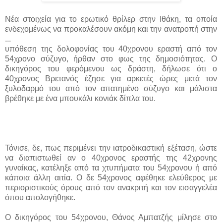
Νέα στοιχεία για το ερωτικό θρίλερ στην Ιθάκη, τα οποία
ενδεχομένως να προκαλέσουν ακόμη και την ανατροπή στην
...
υπόθεση της δολοφονίας του 40χρονου εραστή από τον
54χρονο σύζυγο, ήρθαν στο φως της δημοσιότητας. Ο
δικηγόρος του φερόμενου ως δράστη, δήλωσε ότι ο
40χρονος Βρετανός έζησε για αρκετές ώρες μετά τον
ξυλοδαρμό του από τον απατημένο σύζυγο και μάλιστα
βρέθηκε με ένα μπουκάλι κονιάκ δίπλα του.
Τόνισε, δε, πως περιμένει την ιατροδικαστική εξέταση, ώστε
να διαπιστωθεί αν ο 40χρονος εραστής της 42χρονης
γυναίκας, κατέληξε από τα χτυπήματα του 54χρονου ή από
κάποια άλλη αιτία. Ο δε 54χρονος αφέθηκε ελεύθερος με
περιοριστικούς όρους από τον ανακριτή και τον εισαγγελέα
όπου απολογήθηκε.
Ο δικηγόρος του 54χρονου, Θάνος Αμπατζής μίλησε στο