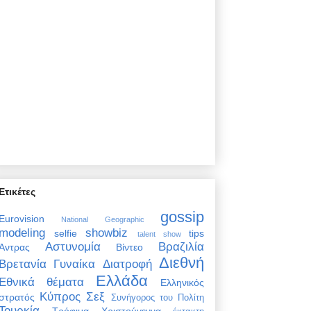
Ετικέτες
gossip
Eurovision
National Geographic
modeling
showbiz
selfie
tips
talent show
Αστυνομία
Βραζιλία
Άντρας
Βίντεο
Διεθνή
Βρετανία
Γυναίκα
Διατροφή
Ελλάδα
Εθνικά θέματα
Ελληνικός
Κύπρος
Σεξ
στρατός
Συνήγορος του Πολίτη
Τουρκία
Τρόφιμα
Χριστούγεννα