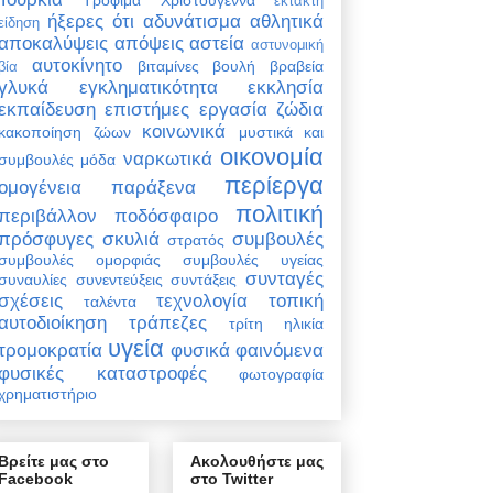
έκτακτη
ήξερες ότι
αδυνάτισμα
αθλητικά
είδηση
αποκαλύψεις
απόψεις
αστεία
αστυνομική
αυτοκίνητο
βιταμίνες
βουλή
βραβεία
βία
γλυκά
εγκληματικότητα
εκκλησία
εκπαίδευση
επιστήμες
εργασία
ζώδια
κοινωνικά
κακοποίηση ζώων
μυστικά και
οικονομία
ναρκωτικά
συμβουλές
μόδα
περίεργα
ομογένεια
παράξενα
πολιτική
περιβάλλον
ποδόσφαιρο
πρόσφυγες
σκυλιά
συμβουλές
στρατός
συμβουλές ομορφιάς
συμβουλές υγείας
συνταγές
συναυλίες
συνεντεύξεις
συντάξεις
σχέσεις
τεχνολογία
τοπική
ταλέντα
αυτοδιοίκηση
τράπεζες
τρίτη ηλικία
υγεία
τρομοκρατία
φυσικά φαινόμενα
φυσικές καταστροφές
φωτογραφία
χρηματιστήριο
Βρείτε μας στο
Ακολουθήστε μας
Facebook
στο Twitter