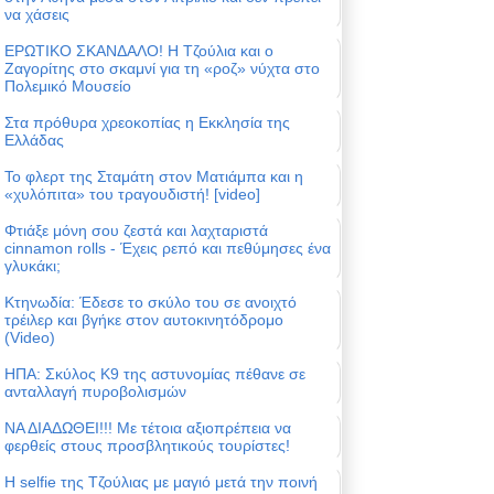
να χάσεις
ΕΡΩΤΙΚΟ ΣΚΑΝΔΑΛΟ! Η Τζούλια και ο
Ζαγορίτης στο σκαμνί για τη «ροζ» νύχτα στο
Πολεμικό Μουσείο
Στα πρόθυρα χρεοκοπίας η Εκκλησία της
Ελλάδας
Το φλερτ της Σταμάτη στον Ματιάμπα και η
«χυλόπιτα» του τραγουδιστή! [video]
Φτιάξε μόνη σου ζεστά και λαχταριστά
cinnamon rolls - Έχεις ρεπό και πεθύμησες ένα
γλυκάκι;
Κτηνωδία: Έδεσε το σκύλο του σε ανοιχτό
τρέιλερ και βγήκε στον αυτοκινητόδρομο
(Video)
ΗΠΑ: Σκύλος Κ9 της αστυνομίας πέθανε σε
ανταλλαγή πυροβολισμών
ΝΑ ΔΙΑΔΩΘΕΙ!!! Με τέτοια αξιοπρέπεια να
φερθείς στους προσβλητικούς τουρίστες!
Η selfie της Τζούλιας με μαγιό μετά την ποινή