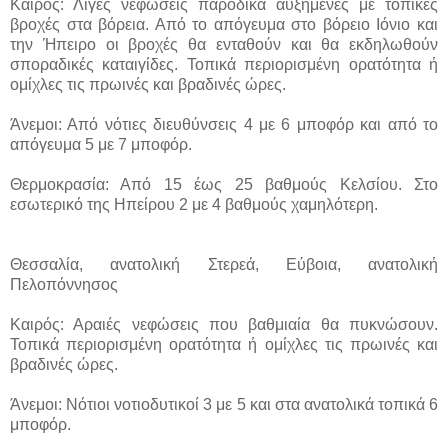
Καιρός: Λίγες νεφώσεις παροδικά αυξημένες με τοπικές
βροχές στα βόρεια. Από το απόγευμα στο βόρειο Ιόνιο και
την Ήπειρο οι βροχές θα ενταθούν και θα εκδηλωθούν
σποραδικές καταιγίδες. Τοπικά περιορισμένη ορατότητα ή
ομίχλες τις πρωινές και βραδινές ώρες.
Άνεμοι: Από νότιες διευθύνσεις 4 με 6 μποφόρ και από το
απόγευμα 5 με 7 μποφόρ.
Θερμοκρασία: Από 15 έως 25 βαθμούς Κελσίου. Στο
εσωτερικό της Ηπείρου 2 με 4 βαθμούς χαμηλότερη.
Θεσσαλία, ανατολική Στερεά, Εύβοια, ανατολική
Πελοπόννησος
Καιρός: Αραιές νεφώσεις που βαθμιαία θα πυκνώσουν.
Τοπικά περιορισμένη ορατότητα ή ομίχλες τις πρωινές και
βραδινές ώρες.
Άνεμοι: Νότιοι νοτιοδυτικοί 3 με 5 και στα ανατολικά τοπικά 6
μποφόρ.