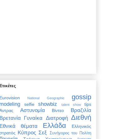
Ετικέτες
gossip
Eurovision
National Geographic
modeling
showbiz
selfie
tips
talent show
Αστυνομία
Βραζιλία
Άντρας
Βίντεο
Διεθνή
Βρετανία
Γυναίκα
Διατροφή
Ελλάδα
Εθνικά θέματα
Ελληνικός
Κύπρος
Σεξ
στρατός
Συνήγορος του Πολίτη
Τουρκία
Τρόφιμα
Χριστούγεννα