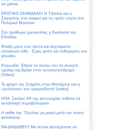
να χάσεις
ΕΡΩΤΙΚΟ ΣΚΑΝΔΑΛΟ! Η Τζούλια και ο
Ζαγορίτης στο σκαμνί για τη «ροζ» νύχτα στο
Πολεμικό Μουσείο
Στα πρόθυρα χρεοκοπίας η Εκκλησία της
Ελλάδας
Φτιάξε μόνη σου ζεστά και λαχταριστά
cinnamon rolls - Έχεις ρεπό και πεθύμησες ένα
γλυκάκι;
Κτηνωδία: Έδεσε το σκύλο του σε ανοιχτό
τρέιλερ και βγήκε στον αυτοκινητόδρομο
(Video)
Το φλερτ της Σταμάτη στον Ματιάμπα και η
«χυλόπιτα» του τραγουδιστή! [video]
ΗΠΑ: Σκύλος Κ9 της αστυνομίας πέθανε σε
ανταλλαγή πυροβολισμών
Η selfie της Τζούλιας με μαγιό μετά την ποινή
φυλάκισης
ΝΑ ΔΙΑΔΩΘΕΙ!!! Με τέτοια αξιοπρέπεια να