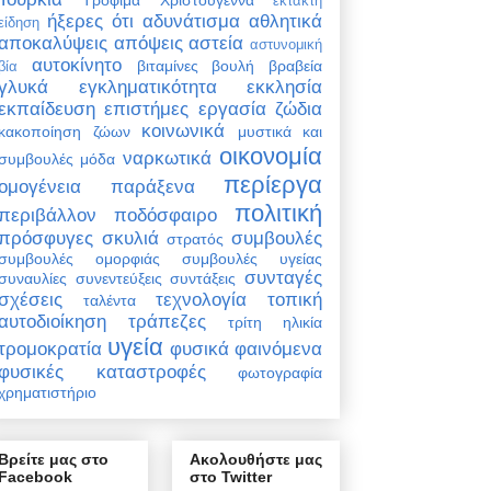
έκτακτη
ήξερες ότι
αδυνάτισμα
αθλητικά
είδηση
αποκαλύψεις
απόψεις
αστεία
αστυνομική
αυτοκίνητο
βιταμίνες
βουλή
βραβεία
βία
γλυκά
εγκληματικότητα
εκκλησία
εκπαίδευση
επιστήμες
εργασία
ζώδια
κοινωνικά
κακοποίηση ζώων
μυστικά και
οικονομία
ναρκωτικά
συμβουλές
μόδα
περίεργα
ομογένεια
παράξενα
πολιτική
περιβάλλον
ποδόσφαιρο
πρόσφυγες
σκυλιά
συμβουλές
στρατός
συμβουλές ομορφιάς
συμβουλές υγείας
συνταγές
συναυλίες
συνεντεύξεις
συντάξεις
σχέσεις
τεχνολογία
τοπική
ταλέντα
αυτοδιοίκηση
τράπεζες
τρίτη ηλικία
υγεία
τρομοκρατία
φυσικά φαινόμενα
φυσικές καταστροφές
φωτογραφία
χρηματιστήριο
Βρείτε μας στο
Ακολουθήστε μας
Facebook
στο Twitter