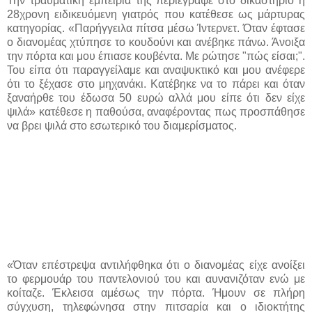
Την τραυματική εμπειρία της περιέγραψε στο δικαστήριο η
28χρονη ειδικευόμενη γιατρός που κατέθεσε ως μάρτυρας
κατηγορίας. «Παρήγγειλα πίτσα μέσω Ίντερνετ. Όταν έφτασε
ο διανομέας χτύπησε το κουδούνι και ανέβηκε πάνω. Άνοιξα
την πόρτα και μου έπιασε κουβέντα. Με ρώτησε "πώς είσαι;".
Του είπα ότι παραγγείλαμε και αναψυκτικό και μου ανέφερε
ότι το ξέχασε στο μηχανάκι. Κατέβηκε να το πάρει και όταν
ξαναήρθε του έδωσα 50 ευρώ αλλά μου είπε ότι δεν είχε
ψιλά» κατέθεσε η παθούσα, αναφέροντας πως προσπάθησε
να βρει ψιλά στο εσωτερικό του διαμερίσματος.
«Όταν επέστρεψα αντιλήφθηκα ότι ο διανομέας είχε ανοίξει
το φερμουάρ του παντελονιού του και αυνανιζόταν ενώ με
κοίταζε. Έκλεισα αμέσως την πόρτα. Ήμουν σε πλήρη
σύγχυση, τηλεφώνησα στην πιτσαρία και ο ιδιοκτήτης