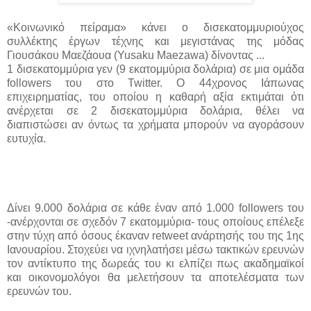
«Κοινωνικό πείραμα» κάνει ο δισεκατομμυριούχος
συλλέκτης έργων τέχνης και μεγιστάνας της μόδας
Γιουσάκου Μαεζάουα (Yusaku Maezawa) δίνοντας ...
1 δισεκατομμύρια γεν (9 εκατομμύρια δολάρια) σε μια ομάδα
followers του στο Twitter. O 44χρονος Ιάπωνας
επιχειρηματίας, του οποίου η καθαρή αξία εκτιμάται ότι
ανέρχεται σε 2 δισεκατομμύρια δολάρια, θέλει να
διαπιστώσει αν όντως τα χρήματα μπορούν να αγοράσουν
ευτυχία.
Δίνει 9.000 δολάρια σε κάθε έναν από 1.000 followers του
-ανέρχονται σε σχεδόν 7 εκατομμύρια- τους οποίους επέλεξε
στην τύχη από όσους έκαναν retweet ανάρτησής του της 1ης
Ιανουαρίου. Στοχεύει να ιχνηλατήσει μέσω τακτικών ερευνών
τον αντίκτυπο της δωρεάς του κι ελπίζει πως ακαδημαϊκοί
και οικονομολόγοι θα μελετήσουν τα αποτελέσματα των
ερευνών του.