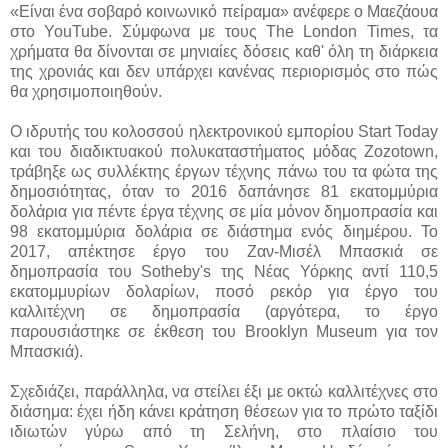
«Είναι ένα σοβαρό κοινωνικό πείραμα» ανέφερε ο Μαεζάουα
στο YouTube. Σύμφωνα με τους The London Times, τα
χρήματα θα δίνονται σε μηνιαίες δόσεις καθ' όλη τη διάρκεια
της χρονιάς και δεν υπάρχει κανένας περιορισμός στο πώς
θα χρησιμοποιηθούν.
Ο ιδρυτής του κολοσσού ηλεκτρονικού εμπορίου Start Today
και του διαδικτυακού πολυκαταστήματος μόδας Zozotown,
τράβηξε ως συλλέκτης έργων τέχνης πάνω του τα φώτα της
δημοσιότητας, όταν το 2016 δαπάνησε 81 εκατομμύρια
δολάρια για πέντε έργα τέχνης σε μία μόνον δημοπρασία και
98 εκατομμύρια δολάρια σε διάστημα ενός διημέρου. Το
2017, απέκτησε έργο του Ζαν-Μισέλ Μπασκιά σε
δημοπρασία του Sotheby's της Νέας Υόρκης αντί 110,5
εκατομμυρίων δολαρίων, ποσό ρεκόρ για έργο του
καλλιτέχνη σε δημοπρασία (αργότερα, το έργο
παρουσιάστηκε σε έκθεση του Brooklyn Museum για τον
Μπασκιά).
Σχεδιάζει, παράλληλα, να στείλει έξι με οκτώ καλλιτέχνες στο
διάσημα: έχει ήδη κάνει κράτηση θέσεων για το πρώτο ταξίδι
ιδιωτών γύρω από τη Σελήνη, στο πλαίσιο του