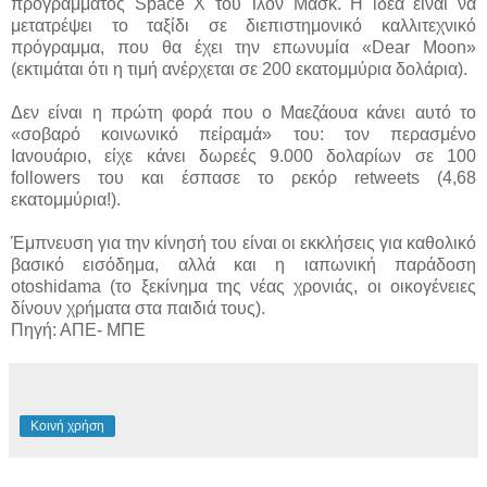
προγράμματος Space X του Ίλον Μασκ. Η ιδέα είναι να
μετατρέψει το ταξίδι σε διεπιστημονικό καλλιτεχνικό
πρόγραμμα, που θα έχει την επωνυμία «Dear Moon»
(εκτιμάται ότι η τιμή ανέρχεται σε 200 εκατομμύρια δολάρια).
Δεν είναι η πρώτη φορά που ο Μαεζάουα κάνει αυτό το
«σοβαρό κοινωνικό πείραμά» του: τον περασμένο
Ιανουάριο, είχε κάνει δωρεές 9.000 δολαρίων σε 100
followers του και έσπασε το ρεκόρ retweets (4,68
εκατομμύρια!).
Έμπνευση για την κίνησή του είναι οι εκκλήσεις για καθολικό
βασικό εισόδημα, αλλά και η ιαπωνική παράδοση
otoshidama (το ξεκίνημα της νέας χρονιάς, οι οικογένειες
δίνουν χρήματα στα παιδιά τους).
Πηγή: ΑΠΕ- ΜΠΕ
Κοινή χρήση