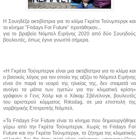
Η Σουηδέζα ακτιβίστρια για το κλίμα Γκρέτα Τούνμπεργκ και
το κίνημα "Fridays For Future" προτάθηκαν...
για το βραβείο Νόμπελ Ειρήνης 2020 από δύο Σουηδούς
βουλευτές, όπως έγινε γνωστό σήμερα.
«Η Γκρέτα Τούνμπεργκ είναι μια ακτιβίστρια για το κλίμα και
ο βασικός λόγος για τον οποίο της αξίζει το Νόμπελ Ειρήνης
είναι ότι παρά το νεαρό της ηλικίας της, δεν σταματά να
ανοίγει τα μάτια των ηγετών για την κλιματική κρίση»
γράφουν ο Γενς Χολμ και ο Χάκαμ Σβένελινγκ, βουλευτές
του αριστερού κόμματος Riksdag, σε μια επιστολή της
νορβηγικής Επιτροπής Νόμπελ.
«Το Fridays For Future είναι το κίνημα που δημιουργήθηκε
γύρω από την Γκρέτα Τούνμπεργκ. Χωρίς το Fridays For
Future και την Γκρέτα Τούνμπεργκ, το ζήτημα της κλιματικής