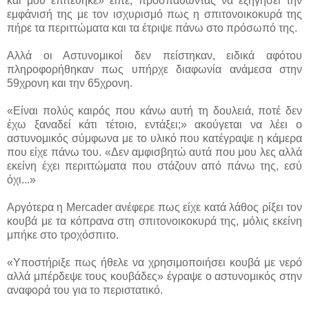
και μου επιτέθηκε» είπε, προσπαθώντας να εξηγήσει την
εμφάνισή της με τον ισχυρισμό πως η σπιτονοικοκυρά της
πήρε τα περιττώματα και τα έτριψε πάνω στο πρόσωπό της.
Αλλά οι Αστυνομικοί δεν πείστηκαν, ειδικά αφότου
πληροφορήθηκαν πως υπήρχε διαφωνία ανάμεσα στην
59χρονη και την 65χρονη.
«Είναι πολύς καιρός που κάνω αυτή τη δουλειά, ποτέ δεν
έχω ξαναδεί κάτι τέτοιο, εντάξει;» ακούγεται να λέει ο
αστυνομικός σύμφωνα με το υλικό που κατέγραψε η κάμερα
που είχε πάνω του. «Δεν αμφισβητώ αυτά που μου λες αλλά
εκείνη έχει περιττώματα που στάζουν από πάνω της, εσύ
όχι...»
Αργότερα η Mercader ανέφερε πως είχε κατά λάθος ρίξει τον
κουβά με τα κόπρανα στη σπιτονοικοκυρά της, μόλις εκείνη
μπήκε στο τροχόσπιτο.
«Υποστήριξε πως ήθελε να χρησιμοποιήσει κουβά με νερό
αλλά μπέρδεψε τους κουβάδες» έγραψε ο αστυνομικός στην
αναφορά του για το περιστατικό.