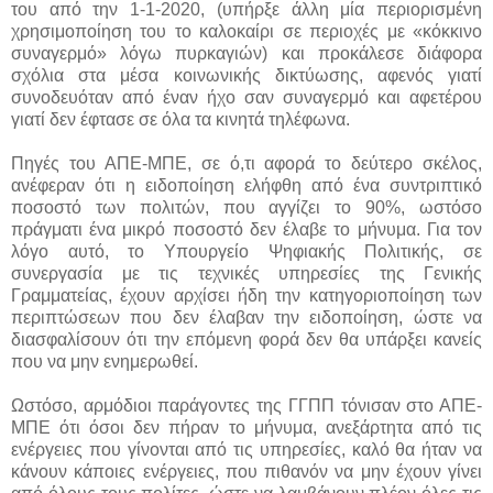
του από την 1-1-2020, (υπήρξε άλλη μία περιορισμένη
χρησιμοποίηση του το καλοκαίρι σε περιοχές με «κόκκινο
συναγερμό» λόγω πυρκαγιών) και προκάλεσε διάφορα
σχόλια στα μέσα κοινωνικής δικτύωσης, αφενός γιατί
συνοδευόταν από έναν ήχο σαν συναγερμό και αφετέρου
γιατί δεν έφτασε σε όλα τα κινητά τηλέφωνα.
Πηγές του ΑΠΕ-ΜΠΕ, σε ό,τι αφορά το δεύτερο σκέλος,
ανέφεραν ότι η ειδοποίηση ελήφθη από ένα συντριπτικό
ποσοστό των πολιτών, που αγγίζει το 90%, ωστόσο
πράγματι ένα μικρό ποσοστό δεν έλαβε το μήνυμα. Για τον
λόγο αυτό, το Υπουργείο Ψηφιακής Πολιτικής, σε
συνεργασία με τις τεχνικές υπηρεσίες της Γενικής
Γραμματείας, έχουν αρχίσει ήδη την κατηγοριοποίηση των
περιπτώσεων που δεν έλαβαν την ειδοποίηση, ώστε να
διασφαλίσουν ότι την επόμενη φορά δεν θα υπάρξει κανείς
που να μην ενημερωθεί.
Ωστόσο, αρμόδιοι παράγοντες της ΓΓΠΠ τόνισαν στο ΑΠΕ-
ΜΠΕ ότι όσοι δεν πήραν το μήνυμα, ανεξάρτητα από τις
ενέργειες που γίνονται από τις υπηρεσίες, καλό θα ήταν να
κάνουν κάποιες ενέργειες, που πιθανόν να μην έχουν γίνει