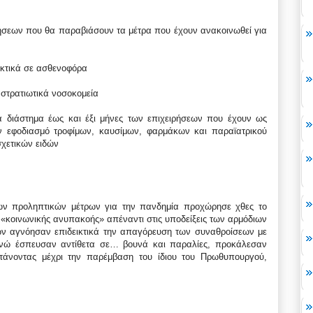
ειρήσεων που θα παραβιάσουν τα μέτρα που έχουν ανακοινωθεί για
ακτικά σε ασθενοφόρα
 στρατιωτικά νοσοκομεία
ια διάστημα έως και έξι μήνες των επιχειρήσεων που έχουν ως
ον εφοδιασμό τροφίμων, καυσίμων, φαρμάκων και παραϊατρικού
σχετικών ειδών
ων προληπτικών μέτρων για την πανδημία προχώρησε χθες το
«κοινωνικής ανυπακοής» απέναντι στις υποδείξεις των αρμόδιων
ων αγνόησαν επιδεικτικά την απαγόρευση των συναθροίσεων με
ενώ έσπευσαν αντίθετα σε… βουνά και παραλίες, προκάλεσαν
φτάνοντας μέχρι την παρέμβαση του ίδιου του Πρωθυπουργού,