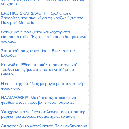
να χάσεις
ΕΡΩΤΙΚΟ ΣΚΑΝΔΑΛΟ! Η Τζούλια και ο
Ζαγορίτης στο σκαμνί για τη «ροζ» νύχτα στο
Πολεμικό Μουσείο
Φτιάξε μόνη σου ζεστά και λαχταριστά
cinnamon rolls - Έχεις ρεπό και πεθύμησες ένα
γλυκάκι;
Στα πρόθυρα χρεοκοπίας η Εκκλησία της
Ελλάδας
Κτηνωδία: Έδεσε το σκύλο του σε ανοιχτό
τρέιλερ και βγήκε στον αυτοκινητόδρομο
(Video)
Η selfie της Τζούλιας με μαγιό μετά την ποινή
φυλάκισης
ΝΑ ΔΙΑΔΩΘΕΙ!!! Με τέτοια αξιοπρέπεια να
φερθείς στους προσβλητικούς τουρίστες!
Υποχρεωτικά self test σε λιανεμπόριο, σούπερ
μάρκετ, μεταφορές, κομμωτήρια, εστίαση
Απασφαλίζει το ασφαλιστικό: Ποιοι κινδυνεύουν