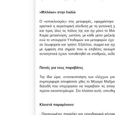
«Μπλόκο» στην Ιταλία
Ο «αποκλεισμός» στις μεταφορές, εφαρμόστηκε
οριστικά η αεροπορική σύνδεση με τη γειτονική
και προς όλες τις πόλεις της και όχι μόνο το Μ
Καμία μετακίνηση, ωστόσο, με κάθε μέσο μαζική
ενώ το υπουργείο Υποδομών και μεταφορών έχει ή
σε λεωφορεία και τρόλεϊ. Εξάλλου, συρμοί και ο
με έμφαση στα σημεία που οι επιβάτες ακουμπο
αντισηπτικά έχουν τοποθετηθεί σε σταθμούς, εκδο
Ποινές για τους παραβάτες
Την ίδια ώρα, εντατικοποίηση των ελέγχων για
συμπεριφορά αποφάσισε χθες το Μέγαρο Μαξίμου
δηλαδή που επιχείρησαν να παραβούν τις απαγο
πρώτα εικοσιτετράωρα. Στο πλαίσιο αυτό, υπενθυμί
Κλειστά παραμένουν:
· Οργανωμένες παραλίες και χιονοδρομικά κέντρα