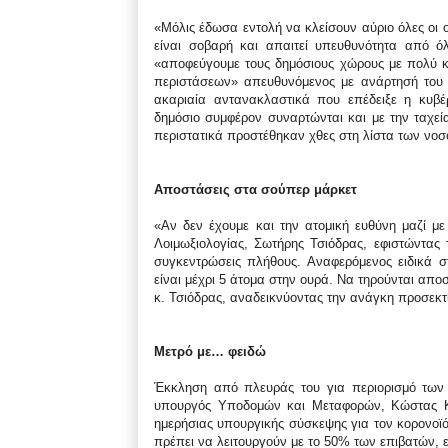
«Μόλις έδωσα εντολή να κλείσουν αύριο όλες οι 
είναι σοβαρή και απαιτεί υπευθυνότητα από 
«αποφεύγουμε τους δημόσιους χώρους με πολύ κ
περιστάσεων» απευθυνόμενος με ανάρτησή του 
ακαριαία αντανακλαστικά που επέδειξε η κυβ
δημόσιο συμφέρον συναρτώνται και με την ταχεί
περιστατικά προστέθηκαν χθες στη λίστα των νοσ
Αποστάσεις στα σούπερ μάρκετ
«Αν δεν έχουμε και την ατομική ευθύνη μαζί μ
Λοιμωξιολογίας, Σωτήρης Τσιόδρας, εφιστώντας 
συγκεντρώσεις πλήθους. Αναφερόμενος ειδικά 
είναι μέχρι 5 άτομα στην ουρά. Να τηρούνται απ
κ. Τσιόδρας, αναδεικνύοντας την ανάγκη προσεκτ
Μετρό με… φειδώ
Έκκληση από πλευράς του για περιορισμό των 
υπουργός Υποδομών και Μεταφορών, Κώστας Κα
ημερήσιας υπουργικής σύσκεψης για τον κορονο
πρέπει να λειτουργούν με το 50% των επιβατών, 