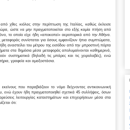
 από χθες κιόλας στην περίπτωση της Ιταλίας, καθώς έκλεισε
 χώρα, ώστε να μην πραγματοποιείται στο εξής καμία πτήση από
ιλάνο, το οποίο είχε ήδη «αποκοπεί» αεροπορικά από την Αθήνα.
ς μεταφοράς συνίσταται για όσους εμφανίζουν ήπια συμπτώματα,
δη αναστείλει του μέτρου της εισόδου από την μπροστινή πόρτα
χήματα στα δημόσια μέσα μεταφοράς απολυμαίνονται καθημερινά,
ύν συστηματικά (δηλαδή τις μπάρες και τις χειρολαβές), ενώ
τήρια, γραφεία και αμαξοστάσια.
 εκείνους που παραβιάζουν το νόμο δείχνοντας αντικοινωνική
, ενώ έχουν ήδη πραγματοποιηθεί σχετικά 45 συλλήψεις, όσων
ρεύσεις λειτουργίας καταστημάτων και επιχειρήσεων μέσα στα
ζεται ότι: