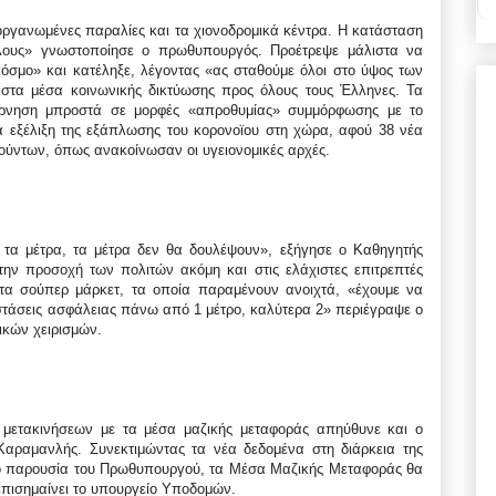
οργανωμένες παραλίες και τα χιονοδρομικά κέντρα. Η κατάσταση
όλους» γνωστοποίησε ο πρωθυπουργός. Προέτρεψε μάλιστα να
όσμο» και κατέληξε, λέγοντας «ας σταθούμε όλοι στο ύψος των
στα μέσα κοινωνικής δικτύωσης προς όλους τους Έλληνες. Τα
έρνηση μπροστά σε μορφές «απροθυμίας» συμμόρφωσης με το
α εξέλιξη της εξάπλωσης του κορονοϊου στη χώρα, αφού 38 νέα
ούντων, όπως ανακοίνωσαν οι υγειονομικές αρχές.
ε τα μέτρα, τα μέτρα δεν θα δουλέψουν», εξήγησε ο Καθηγητής
την προσοχή των πολιτών ακόμη και στις ελάχιστες επιτρεπτές
στα σούπερ μάρκετ, τα οποία παραμένουν ανοιχτά, «έχουμε να
οστάσεις ασφάλειας πάνω από 1 μέτρο, καλύτερα 2» περιέγραψε ο
ικών χειρισμών.
μετακινήσεων με τα μέσα μαζικής μεταφοράς απηύθυνε και ο
ραμανλής. Συνεκτιμώντας τα νέα δεδομένα στη διάρκεια της
ϊό παρουσία του Πρωθυπουργού, τα Μέσα Μαζικής Μεταφοράς θα
επισημαίνει το υπουργείο Υποδομών.