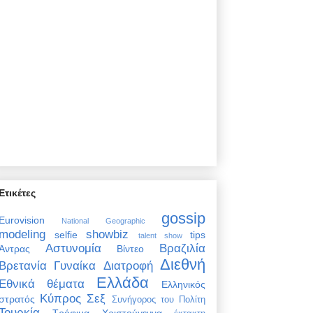
Ετικέτες
gossip
Eurovision
National Geographic
modeling
showbiz
selfie
tips
talent show
Αστυνομία
Βραζιλία
Άντρας
Βίντεο
Διεθνή
Βρετανία
Γυναίκα
Διατροφή
Ελλάδα
Εθνικά θέματα
Ελληνικός
Κύπρος
Σεξ
στρατός
Συνήγορος του Πολίτη
Τουρκία
Τρόφιμα
Χριστούγεννα