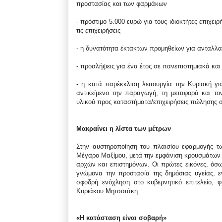
προστασίας και των φαρμάκων
- πρόστιμο 5.000 ευρώ για τους ιδιοκτήτες επιχ
τις επιχειρήσεις
- η δυνατότητα έκτακτων προμηθείων για ανταλλ
- προσλήψεις για ένα έτος σε πανεπιστημιακά και
- η κατά παρέκκλιση λειτουργία την Κυριακή γ
αντικείμενο την παραγωγή, τη μεταφορά και τ
υλικού προς καταστήματα/επιχειρήσεις πώλησης 
Μακραίνει η λίστα των μέτρων
Στην αυστηροποίηση του πλαισίου εφαρμογής τ
Μέγαρο Μαξίμου, μετά την εμφάνιση κρουσμάτων 
αρχών και επιστημόνων. Οι πρώτες εικόνες, όσ
γνώμονα την προστασία της δημόσιας υγείας, 
σφοδρή ενόχληση στο κυβερνητικό επιτελείο, 
Κυριάκου Μητσοτάκη.
«Η κατάσταση είναι σοβαρή»