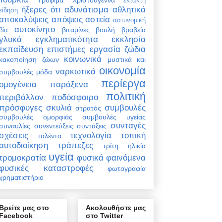
έκτακτη
ήξερες ότι
αδυνάτισμα
αθλητικά
είδηση
αποκαλύψεις
απόψεις
αστεία
αστυνομική
αυτοκίνητο
βιταμίνες
βουλή
βραβεία
βία
γλυκά
εγκληματικότητα
εκκλησία
εκπαίδευση
επιστήμες
εργασία
ζώδια
κοινωνικά
κακοποίηση ζώων
μυστικά και
οικονομία
ναρκωτικά
συμβουλές
μόδα
περίεργα
ομογένεια
παράξενα
πολιτική
περιβάλλον
ποδόσφαιρο
πρόσφυγες
σκυλιά
συμβουλές
στρατός
συμβουλές ομορφιάς
συμβουλές υγείας
συνταγές
συναυλίες
συνεντεύξεις
συντάξεις
σχέσεις
τεχνολογία
τοπική
ταλέντα
αυτοδιοίκηση
τράπεζες
τρίτη ηλικία
υγεία
τρομοκρατία
φυσικά φαινόμενα
φυσικές καταστροφές
φωτογραφία
χρηματιστήριο
Βρείτε μας στο
Ακολουθήστε μας
Facebook
στο Twitter