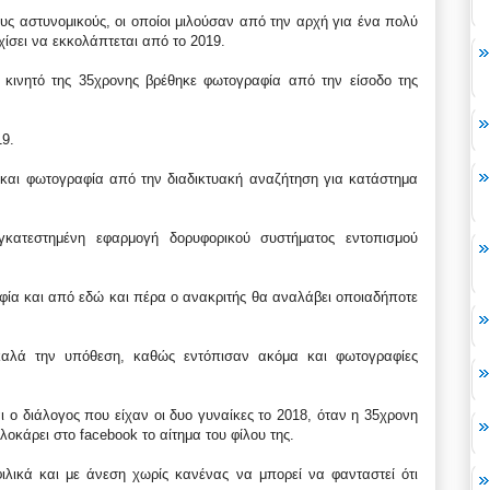
ους αστυνομικούς, οι οποίοι μιλούσαν από την αρχή για ένα πολύ
χίσει να εκκολάπτεται από το 2019.
κινητό της 35χρονης βρέθηκε φωτογραφία από την είσοδο της
19.
και φωτογραφία από την διαδικτυακή αναζήτηση για κατάστημα
γκατεστημένη εφαρμογή δορυφορικού συστήματος εντοπισμού
φία και από εδώ και πέρα ο ανακριτής θα αναλάβει οποιαδήποτε
 καλά την υπόθεση, καθώς εντόπισαν ακόμα και φωτογραφίες
ι ο διάλογος που είχαν οι δυο γυναίκες το 2018, όταν η 35χρονη
οκάρει στο facebook το αίτημα του φίλου της.
ιλικά και με άνεση χωρίς κανένας να μπορεί να φανταστεί ότι