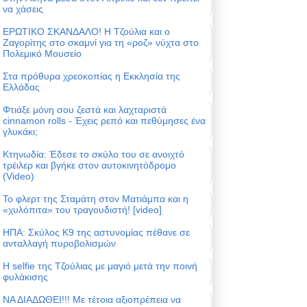
να χάσεις
ΕΡΩΤΙΚΟ ΣΚΑΝΔΑΛΟ! Η Τζούλια και ο
Ζαγορίτης στο σκαμνί για τη «ροζ» νύχτα στο
Πολεμικό Μουσείο
Στα πρόθυρα χρεοκοπίας η Εκκλησία της
Ελλάδας
Φτιάξε μόνη σου ζεστά και λαχταριστά
cinnamon rolls - Έχεις ρεπό και πεθύμησες ένα
γλυκάκι;
Κτηνωδία: Έδεσε το σκύλο του σε ανοιχτό
τρέιλερ και βγήκε στον αυτοκινητόδρομο
(Video)
Το φλερτ της Σταμάτη στον Ματιάμπα και η
«χυλόπιτα» του τραγουδιστή! [video]
ΗΠΑ: Σκύλος Κ9 της αστυνομίας πέθανε σε
ανταλλαγή πυροβολισμών
Η selfie της Τζούλιας με μαγιό μετά την ποινή
φυλάκισης
ΝΑ ΔΙΑΔΩΘΕΙ!!! Με τέτοια αξιοπρέπεια να