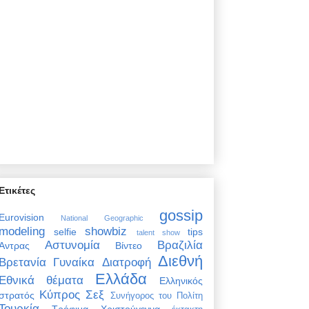
Ετικέτες
gossip
Eurovision
National Geographic
modeling
showbiz
selfie
tips
talent show
Αστυνομία
Βραζιλία
Άντρας
Βίντεο
Διεθνή
Βρετανία
Γυναίκα
Διατροφή
Ελλάδα
Εθνικά θέματα
Ελληνικός
Κύπρος
Σεξ
στρατός
Συνήγορος του Πολίτη
Τουρκία
Τρόφιμα
Χριστούγεννα