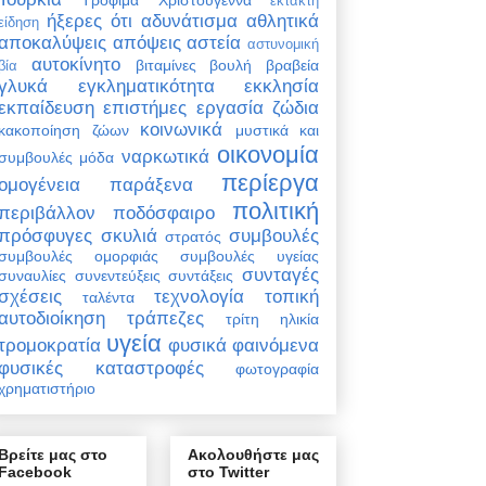
έκτακτη
ήξερες ότι
αδυνάτισμα
αθλητικά
είδηση
αποκαλύψεις
απόψεις
αστεία
αστυνομική
αυτοκίνητο
βιταμίνες
βουλή
βραβεία
βία
γλυκά
εγκληματικότητα
εκκλησία
εκπαίδευση
επιστήμες
εργασία
ζώδια
κοινωνικά
κακοποίηση ζώων
μυστικά και
οικονομία
ναρκωτικά
συμβουλές
μόδα
περίεργα
ομογένεια
παράξενα
πολιτική
περιβάλλον
ποδόσφαιρο
πρόσφυγες
σκυλιά
συμβουλές
στρατός
συμβουλές ομορφιάς
συμβουλές υγείας
συνταγές
συναυλίες
συνεντεύξεις
συντάξεις
σχέσεις
τεχνολογία
τοπική
ταλέντα
αυτοδιοίκηση
τράπεζες
τρίτη ηλικία
υγεία
τρομοκρατία
φυσικά φαινόμενα
φυσικές καταστροφές
φωτογραφία
χρηματιστήριο
Βρείτε μας στο
Ακολουθήστε μας
Facebook
στο Twitter