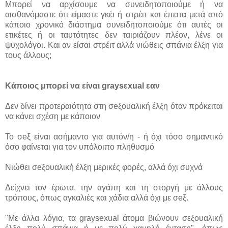
Μπορεί να αρχίσουμε να συνειδητοποιούμε ή να
αισθανόμαστε ότι είμαστε γκέι ή στρέιτ και έπειτα μετά από
κάποιο χρονικό διάστημα συνειδητοποιούμε ότι αυτές οι
ετικέτες ή οι ταυτότητες δεν ταιριάζουν πλέον, λένε οι
ψυχολόγοι. Και αν είσαι στρέιτ αλλά νιώθεις σπάνια έλξη για
τους άλλους;
Kάποιος μπορεί να είναι graysεxual εαν
Δεν δίνει προτεραιότητα στη σeξουαλική έλξη όταν πρόκειται
να κάνει σχέση με κάποιον
Το σeξ είναι ασήμαντο για αυτόν/η - ή όχι τόσο σημαντικό
όσο φαίνεται για τον υπόλοιπο πληθυσμό
Νιώθει σeξουαλική έλξη μερικές φορές, αλλά όχι συχνά
Δείχνει τον έρωτα, την αγάπη και τη στοργή με άλλους
τρόπους, όπως αγκαλιές και χάδια αλλά όχι με σeξ.
"Με άλλα λόγια, τα graysexual άτομα βιώνουν σεξουαλική