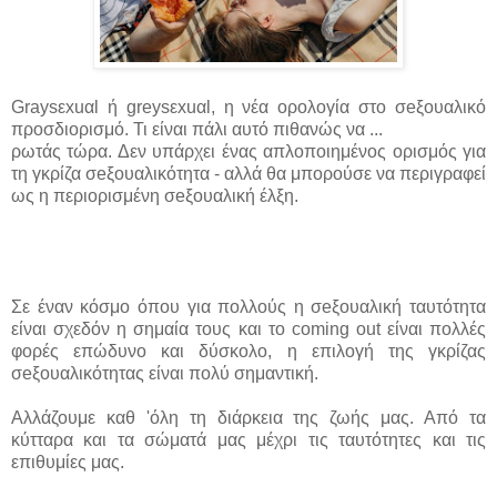
Graysεxuαl ή greysεxuαl, η νέα ορολογία στο σeξουαλικό
προσδιορισμό. Τι είναι πάλι αυτό πιθανώς να ...
ρωτάς τώρα. Δεν υπάρχει ένας απλοποιημένος ορισμός για
τη γκρίζα σeξουαλικότητα - αλλά θα μπορούσε να περιγραφεί
ως η περιορισμένη σeξουαλική έλξη.
Σε έναν κόσμο όπου για πολλούς η σeξουαλική ταυτότητα
είναι σχεδόν η σημαία τους και το coming out είναι πολλές
φορές επώδυνο και δύσκολο, η επιλογή της γκρίζας
σeξουαλικότητας είναι πολύ σημαντική.
Αλλάζουμε καθ 'όλη τη διάρκεια της ζωής μας. Από τα
κύτταρα και τα σώματά μας μέχρι τις ταυτότητες και τις
επιθυμίες μας.