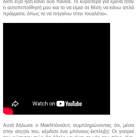
διότι είχα ήδη κάνει δύο παιδιά. Το κυριότερο για εμένα ήταν
η αυτοπεποίθησή μου και το να είμαι σε θέση να κάνω απλά
πράγματα, όπως το να πηγαίνω στην τουαλέτα».
Αυτά δήλωσε ο ΜακΝτόναλντ, συμπληρώνοντας ότι, μέσα
στην ατυχία του, κέρδισε ένα μπόνους-έκπληξη: Οι γιατροί