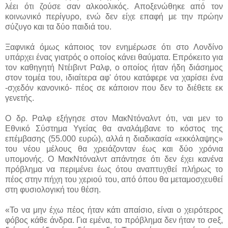
λέει ότι ζούσε σαν αλκοολικός. Αποξενώθηκε από τον
κοινωνικό περίγυρο, ενώ δεν είχε επαφή με την πρώην
σύζυγο και τα δύο παιδιά του.
Ξαφνικά όμως κάποιος τον ενημέρωσε ότι στο Λονδίνο
υπάρχει ένας γιατρός ο οποίος κάνει θαύματα. Επρόκειτο για
τον καθηγητή Ντέιβιντ Ραλφ, ο οποίος ήταν ήδη διάσημος
στον τομέα του, ιδιαίτερα αφ' ότου κατάφερε να χαρίσει ένα
-σχεδόν κανονικό- πέος σε κάποιον που δεν το διέθετε εκ
γενετής.
Ο δρ. Ραλφ εξήγησε στον ΜακΝτόναλντ ότι, ναι μεν το
Εθνικό Σύστημα Υγείας θα αναλάμβανε το κόστος της
επέμβασης (55.000 ευρώ), αλλά η διαδικασία «εκκόλαψης»
του νέου μέλους θα χρειάζονταν έως και δύο χρόνια
υπομονής. Ο ΜακΝτόναλντ απάντησε ότι δεν έχει κανένα
πρόβλημα να περιμένει έως ότου αναπτυχθεί πλήρως το
πέος στην πήχη του χεριού του, από όπου θα μεταμοσχευθεί
στη φυσιολογική του θέση.
«Το να μην έχω πέος ήταν κάτι απαίσιο, είναι ο χειρότερος
φόβος κάθε άνδρα. Για εμένα, το πρόβλημα δεν ήταν το σeξ,