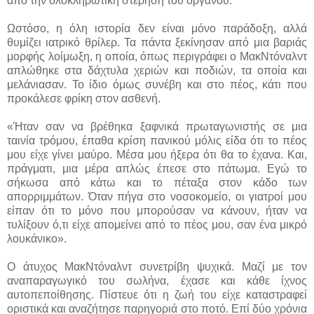
από την ολοκληρωτική στέρηση του οργάνου.
Ωστόσο, η όλη ιστορία δεν είναι μόνο παράδοξη, αλλά
θυμίζει ιατρικό θρίλερ. Τα πάντα ξεκίνησαν από μια βαριάς
μορφής λοίμωξη, η οποία, όπως περιγράφει ο ΜακΝτόναλντ
απλώθηκε στα δάχτυλα χεριών και ποδιών, τα οποία και
μελάνιασαν. Το ίδιο όμως συνέβη και στο πέος, κάτι που
προκάλεσε φρίκη στον ασθενή.
«Ήταν σαν να βρέθηκα ξαφνικά πρωταγωνιστής σε μια
ταινία τρόμου, έπαθα κρίση πανικού μόλις είδα ότι το πέος
μου είχε γίνει μαύρο. Μέσα μου ήξερα ότι θα το έχανα. Και,
πράγματι, μια μέρα απλώς έπεσε στο πάτωμα. Εγώ το
σήκωσα από κάτω και το πέταξα στον κάδο των
απορριμμάτων. Όταν πήγα στο νοσοκομείο, οι γιατροί μου
είπαν ότι το μόνο που μπορούσαν να κάνουν, ήταν να
τυλίξουν ό,τι είχε απομείνει από το πέος μου, σαν ένα μικρό
λουκάνικο».
Ο άτυχος ΜακΝτόναλντ συνετρίβη ψυχικά. Μαζί με τον
αναπαραγωγικό του σωλήνα, έχασε και κάθε ίχνος
αυτοπεποίθησης. Πίστευε ότι η ζωή του είχε καταστραφεί
οριστικά και αναζήτησε παρηγοριά στο ποτό. Επί δύο χρόνια