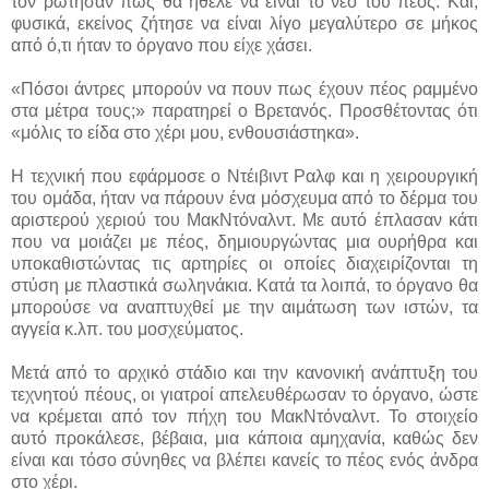
τον ρώτησαν πώς θα ήθελε να είναι το νέο του πέος. Και,
φυσικά, εκείνος ζήτησε να είναι λίγο μεγαλύτερο σε μήκος
από ό,τι ήταν το όργανο που είχε χάσει.
«Πόσοι άντρες μπορούν να πουν πως έχουν πέος ραμμένο
στα μέτρα τους;» παρατηρεί ο Βρετανός. Προσθέτοντας ότι
«μόλις το είδα στο χέρι μου, ενθουσιάστηκα».
Η τεχνική που εφάρμοσε ο Ντέιβιντ Ραλφ και η χειρουργική
του ομάδα, ήταν να πάρουν ένα μόσχευμα από το δέρμα του
αριστερού χεριού του ΜακΝτόναλντ. Με αυτό έπλασαν κάτι
που να μοιάζει με πέος, δημιουργώντας μια ουρήθρα και
υποκαθιστώντας τις αρτηρίες οι οποίες διαχειρίζονται τη
στύση με πλαστικά σωληνάκια. Κατά τα λοιπά, το όργανο θα
μπορούσε να αναπτυχθεί με την αιμάτωση των ιστών, τα
αγγεία κ.λπ. του μοσχεύματος.
Μετά από το αρχικό στάδιο και την κανονική ανάπτυξη του
τεχνητού πέους, οι γιατροί απελευθέρωσαν το όργανο, ώστε
να κρέμεται από τον πήχη του ΜακΝτόναλντ. Το στοιχείο
αυτό προκάλεσε, βέβαια, μια κάποια αμηχανία, καθώς δεν
είναι και τόσο σύνηθες να βλέπει κανείς το πέος ενός άνδρα
στο χέρι.