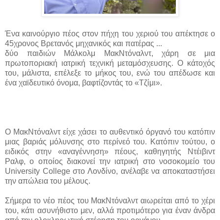
Ένα καινούργιο πέος στον πήχη του χεριού του απέκτησε ο
45χρονος Βρετανός μηχανικός και πατέρας ...
δύο παιδιών Μάλκολμ ΜακΝτόναλντ, χάρη σε μια
πρωτοποριακή ιατρική τεχνική μεταμόσχευσης. Ο κάτοχός
του, μάλιστα, επέλεξε το μήκος του, ενώ του απέδωσε και
ένα χαϊδευτικό όνομα, βαφτίζοντάς το «Τζίμι».
Ο ΜακΝτόναλντ είχε χάσει το αυθεντικό όργανό του κατόπιν
μιας βαριάς μόλυνσης στο περίνεό του. Κατόπιν τούτου, ο
ειδικός στην «αναγέννηση» πέους, καθηγητής Ντέιβιντ
Ραλφ, ο οποίος διακονεί την ιατρική στο νοσοκομείο του
University College στο Λονδίνο, ανέλαβε να αποκαταστήσει
την απώλεια του μέλους.
Σήμερα το νέο πέος του ΜακΝτόναλντ αιωρείται από το χέρι
του, κάτι ασυνήθιστο μεν, αλλά προτιμότερο για έναν άνδρα