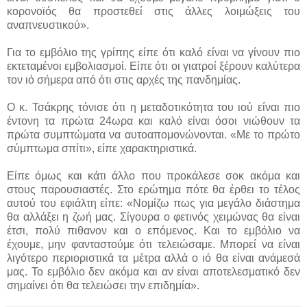
κορονοϊός θα προστεθεί στις άλλες λοιμώξεις του
αναπνευστικού».
Για το εμβόλιο της γρίπης είπε ότι καλό είναι να γίνουν πιο
εκτεταμένοι εμβολιασμοί. Είπε ότι οι γιατροί ξέρουν καλύτερα
τον ιό σήμερα από ότι στις αρχές της πανδημίας.
Ο κ. Τσάκρης τόνισε ότι η μεταδοτικότητα του ιού είναι πιο
έντονη τα πρώτα 24ωρα και καλό είναι όσοι νιώθουν τα
πρώτα συμπτώματα να αυτοαπομονώνονται. «Με το πρώτο
σύμπτωμα σπίτι», είπε χαρακτηριστικά.
Είπε όμως και κάτι άλλο που προκάλεσε σοκ ακόμα και
στους παρουσιαστές. Στο ερώτημα πότε θα έρθει το τέλος
αυτού του εφιάλτη είπε: «Νομίζω πως για μεγάλο διάστημα
θα αλλάξει η ζωή μας. Σίγουρα ο φετινός χειμώνας θα είναι
έτσι, πολύ πιθανον και ο επόμενος. Και το εμβόλιο να
έχουμε, μην φανταστούμε ότι τελειώσαμε. Μπορεί να είναι
λιγότερο περιοριστικά τα μέτρα αλλά ο ιό θα είναι ανάμεσά
μας. Το εμβόλιο δεν ακόμα και αν είναι αποτελεσματικό δεν
σημαίνει ότι θα τελειώσει την επιδημία».