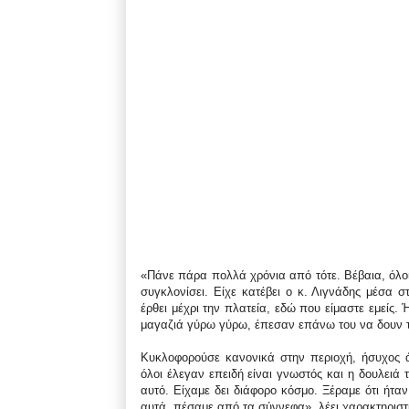
«Πάνε πάρα πολλά χρόνια από τότε. Βέβαια, όλοι 
συγκλονίσει. Είχε κατέβει ο κ. Λιγνάδης μέσα σ
έρθει μέχρι την πλατεία, εδώ που είμαστε εμείς.
μαγαζιά γύρω γύρω, έπεσαν επάνω του να δουν τι
Κυκλοφορούσε κανονικά στην περιοχή, ήσυχος ά
όλοι έλεγαν επειδή είναι γνωστός και η δουλειά
αυτό. Είχαμε δει διάφορο κόσμο. Ξέραμε ότι ήτα
αυτά, πέσαμε από τα σύννεφα», λέει χαρακτηριστ