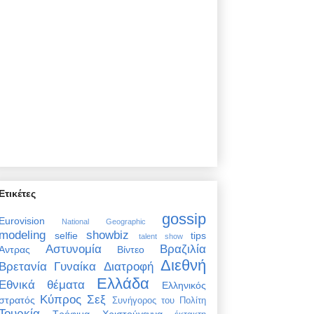
Ετικέτες
gossip
Eurovision
National Geographic
modeling
showbiz
selfie
tips
talent show
Αστυνομία
Βραζιλία
Άντρας
Βίντεο
Διεθνή
Βρετανία
Γυναίκα
Διατροφή
Ελλάδα
Εθνικά θέματα
Ελληνικός
Κύπρος
Σεξ
στρατός
Συνήγορος του Πολίτη
Τουρκία
Τρόφιμα
Χριστούγεννα