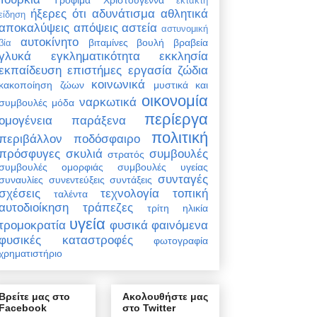
έκτακτη
ήξερες ότι
αδυνάτισμα
αθλητικά
είδηση
αποκαλύψεις
απόψεις
αστεία
αστυνομική
αυτοκίνητο
βιταμίνες
βουλή
βραβεία
βία
γλυκά
εγκληματικότητα
εκκλησία
εκπαίδευση
επιστήμες
εργασία
ζώδια
κοινωνικά
κακοποίηση ζώων
μυστικά και
οικονομία
ναρκωτικά
συμβουλές
μόδα
περίεργα
ομογένεια
παράξενα
πολιτική
περιβάλλον
ποδόσφαιρο
πρόσφυγες
σκυλιά
συμβουλές
στρατός
συμβουλές ομορφιάς
συμβουλές υγείας
συνταγές
συναυλίες
συνεντεύξεις
συντάξεις
σχέσεις
τεχνολογία
τοπική
ταλέντα
αυτοδιοίκηση
τράπεζες
τρίτη ηλικία
υγεία
τρομοκρατία
φυσικά φαινόμενα
φυσικές καταστροφές
φωτογραφία
χρηματιστήριο
Βρείτε μας στο
Ακολουθήστε μας
Facebook
στο Twitter