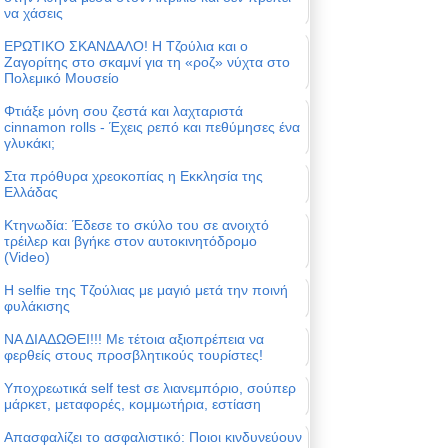
να χάσεις
ΕΡΩΤΙΚΟ ΣΚΑΝΔΑΛΟ! Η Τζούλια και ο
Ζαγορίτης στο σκαμνί για τη «ροζ» νύχτα στο
Πολεμικό Μουσείο
Φτιάξε μόνη σου ζεστά και λαχταριστά
cinnamon rolls - Έχεις ρεπό και πεθύμησες ένα
γλυκάκι;
Στα πρόθυρα χρεοκοπίας η Εκκλησία της
Ελλάδας
Κτηνωδία: Έδεσε το σκύλο του σε ανοιχτό
τρέιλερ και βγήκε στον αυτοκινητόδρομο
(Video)
Η selfie της Τζούλιας με μαγιό μετά την ποινή
φυλάκισης
ΝΑ ΔΙΑΔΩΘΕΙ!!! Με τέτοια αξιοπρέπεια να
φερθείς στους προσβλητικούς τουρίστες!
Υποχρεωτικά self test σε λιανεμπόριο, σούπερ
μάρκετ, μεταφορές, κομμωτήρια, εστίαση
Απασφαλίζει το ασφαλιστικό: Ποιοι κινδυνεύουν