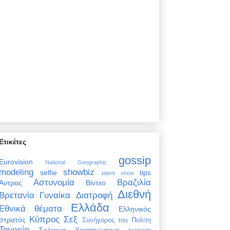
Ετικέτες
gossip
Eurovision
National Geographic
modeling
showbiz
selfie
tips
talent show
Αστυνομία
Βραζιλία
Άντρας
Βίντεο
Διεθνή
Βρετανία
Γυναίκα
Διατροφή
Ελλάδα
Εθνικά θέματα
Ελληνικός
Κύπρος
Σεξ
στρατός
Συνήγορος του Πολίτη
Τουρκία
Τρόφιμα
Χριστούγεννα