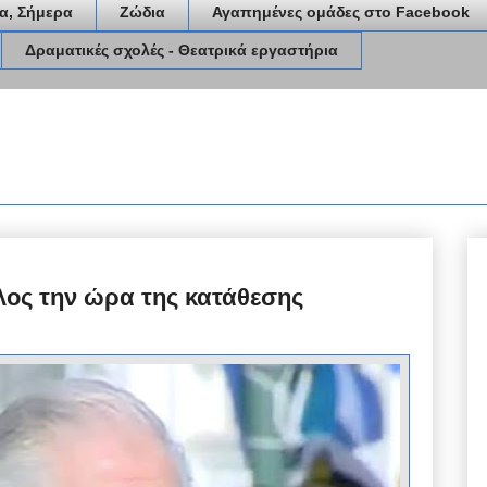
α, Σήμερα
Ζώδια
Αγαπημένες ομάδες στο Facebook
Δραματικές σχολές - Θεατρικά εργαστήρια
ος την ώρα της κατάθεσης