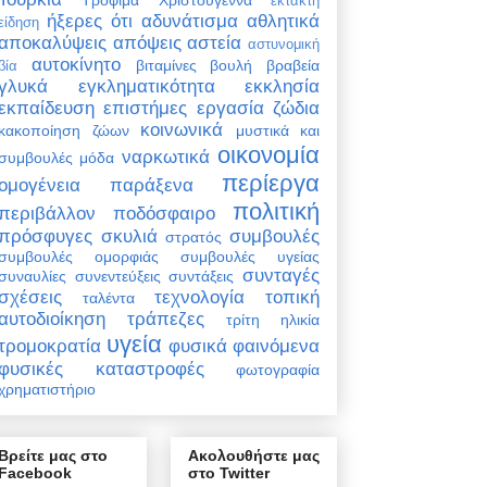
έκτακτη
ήξερες ότι
αδυνάτισμα
αθλητικά
είδηση
αποκαλύψεις
απόψεις
αστεία
αστυνομική
αυτοκίνητο
βιταμίνες
βουλή
βραβεία
βία
γλυκά
εγκληματικότητα
εκκλησία
εκπαίδευση
επιστήμες
εργασία
ζώδια
κοινωνικά
κακοποίηση ζώων
μυστικά και
οικονομία
ναρκωτικά
συμβουλές
μόδα
περίεργα
ομογένεια
παράξενα
πολιτική
περιβάλλον
ποδόσφαιρο
πρόσφυγες
σκυλιά
συμβουλές
στρατός
συμβουλές ομορφιάς
συμβουλές υγείας
συνταγές
συναυλίες
συνεντεύξεις
συντάξεις
σχέσεις
τεχνολογία
τοπική
ταλέντα
αυτοδιοίκηση
τράπεζες
τρίτη ηλικία
υγεία
τρομοκρατία
φυσικά φαινόμενα
φυσικές καταστροφές
φωτογραφία
χρηματιστήριο
Βρείτε μας στο
Ακολουθήστε μας
Facebook
στο Twitter