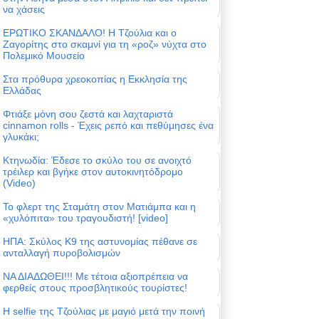
να χάσεις
ΕΡΩΤΙΚΟ ΣΚΑΝΔΑΛΟ! Η Τζούλια και ο
Ζαγορίτης στο σκαμνί για τη «ροζ» νύχτα στο
Πολεμικό Μουσείο
Στα πρόθυρα χρεοκοπίας η Εκκλησία της
Ελλάδας
Φτιάξε μόνη σου ζεστά και λαχταριστά
cinnamon rolls - Έχεις ρεπό και πεθύμησες ένα
γλυκάκι;
Κτηνωδία: Έδεσε το σκύλο του σε ανοιχτό
τρέιλερ και βγήκε στον αυτοκινητόδρομο
(Video)
Το φλερτ της Σταμάτη στον Ματιάμπα και η
«χυλόπιτα» του τραγουδιστή! [video]
ΗΠΑ: Σκύλος Κ9 της αστυνομίας πέθανε σε
ανταλλαγή πυροβολισμών
ΝΑ ΔΙΑΔΩΘΕΙ!!! Με τέτοια αξιοπρέπεια να
φερθείς στους προσβλητικούς τουρίστες!
Η selfie της Τζούλιας με μαγιό μετά την ποινή