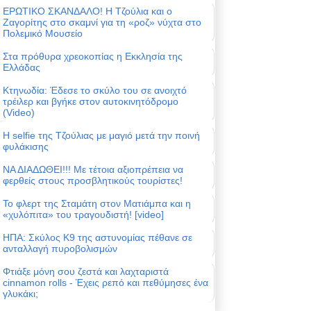
ΕΡΩΤΙΚΟ ΣΚΑΝΔΑΛΟ! Η Τζούλια και ο
Ζαγορίτης στο σκαμνί για τη «ροζ» νύχτα στο
Πολεμικό Μουσείο
Στα πρόθυρα χρεοκοπίας η Εκκλησία της
Ελλάδας
Κτηνωδία: Έδεσε το σκύλο του σε ανοιχτό
τρέιλερ και βγήκε στον αυτοκινητόδρομο
(Video)
Η selfie της Τζούλιας με μαγιό μετά την ποινή
φυλάκισης
ΝΑ ΔΙΑΔΩΘΕΙ!!! Με τέτοια αξιοπρέπεια να
φερθείς στους προσβλητικούς τουρίστες!
Το φλερτ της Σταμάτη στον Ματιάμπα και η
«χυλόπιτα» του τραγουδιστή! [video]
ΗΠΑ: Σκύλος Κ9 της αστυνομίας πέθανε σε
ανταλλαγή πυροβολισμών
Φτιάξε μόνη σου ζεστά και λαχταριστά
cinnamon rolls - Έχεις ρεπό και πεθύμησες ένα
γλυκάκι;