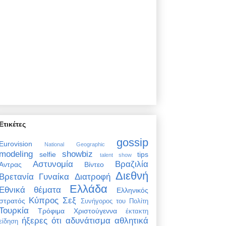
Ετικέτες
gossip
Eurovision
National Geographic
modeling
showbiz
selfie
tips
talent show
Αστυνομία
Βραζιλία
Άντρας
Βίντεο
Διεθνή
Βρετανία
Γυναίκα
Διατροφή
Ελλάδα
Εθνικά θέματα
Ελληνικός
Κύπρος
Σεξ
στρατός
Συνήγορος του Πολίτη
Τουρκία
Τρόφιμα
Χριστούγεννα
έκτακτη
ήξερες ότι
αδυνάτισμα
αθλητικά
είδηση