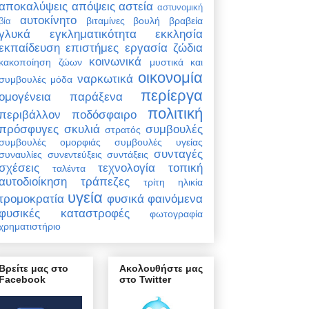
αποκαλύψεις
απόψεις
αστεία
αστυνομική
αυτοκίνητο
βιταμίνες
βουλή
βραβεία
βία
γλυκά
εγκληματικότητα
εκκλησία
εκπαίδευση
επιστήμες
εργασία
ζώδια
κοινωνικά
κακοποίηση ζώων
μυστικά και
οικονομία
ναρκωτικά
συμβουλές
μόδα
περίεργα
ομογένεια
παράξενα
πολιτική
περιβάλλον
ποδόσφαιρο
πρόσφυγες
σκυλιά
συμβουλές
στρατός
συμβουλές ομορφιάς
συμβουλές υγείας
συνταγές
συναυλίες
συνεντεύξεις
συντάξεις
σχέσεις
τεχνολογία
τοπική
ταλέντα
αυτοδιοίκηση
τράπεζες
τρίτη ηλικία
υγεία
τρομοκρατία
φυσικά φαινόμενα
φυσικές καταστροφές
φωτογραφία
χρηματιστήριο
Βρείτε μας στο
Ακολουθήστε μας
Facebook
στο Twitter