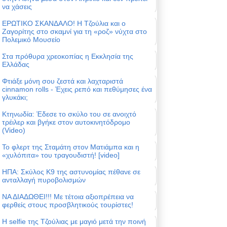
να χάσεις
ΕΡΩΤΙΚΟ ΣΚΑΝΔΑΛΟ! Η Τζούλια και ο
Ζαγορίτης στο σκαμνί για τη «ροζ» νύχτα στο
Πολεμικό Μουσείο
Στα πρόθυρα χρεοκοπίας η Εκκλησία της
Ελλάδας
Φτιάξε μόνη σου ζεστά και λαχταριστά
cinnamon rolls - Έχεις ρεπό και πεθύμησες ένα
γλυκάκι;
Κτηνωδία: Έδεσε το σκύλο του σε ανοιχτό
τρέιλερ και βγήκε στον αυτοκινητόδρομο
(Video)
Το φλερτ της Σταμάτη στον Ματιάμπα και η
«χυλόπιτα» του τραγουδιστή! [video]
ΗΠΑ: Σκύλος Κ9 της αστυνομίας πέθανε σε
ανταλλαγή πυροβολισμών
ΝΑ ΔΙΑΔΩΘΕΙ!!! Με τέτοια αξιοπρέπεια να
φερθείς στους προσβλητικούς τουρίστες!
Η selfie της Τζούλιας με μαγιό μετά την ποινή