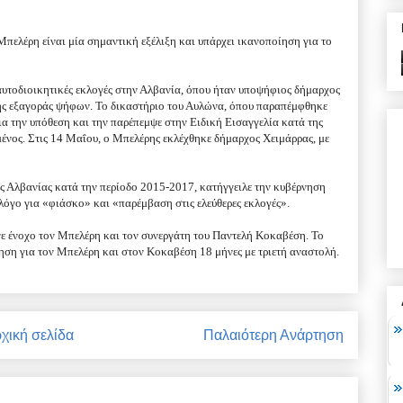
Μπελέρη είναι μία σημαντική εξέλιξη και υπάρχει ικανοποίηση για το
 αυτοδιοικητικές εκλογές στην Αλβανία, όπου ήταν υποψήφιος δήμαρχος
ης εξαγοράς ψήφων. Το δικαστήριο του Αυλώνα, όπου παραπέμφθηκε
ια την υπόθεση και την παρέπεμψε στην Ειδική Εισαγγελία κατά της
ένος. Στις 14 Μαΐου, ο Μπελέρης εκλέχθηκε δήμαρχος Χειμάρρας, με
της Αλβανίας κατά την περίοδο 2015-2017, κατήγγειλε την κυβέρνηση
λόγο για «φιάσκο» και «παρέμβαση στις ελεύθερες εκλογές».
νε ένοχο τον Μπελέρη και τον συνεργάτη του Παντελή Κοκαβέση. Το
ηση για τον Μπελέρη και στον Κοκαβέση 18 μήνες με τριετή αναστολή.
χική σελίδα
Παλαιότερη Ανάρτηση