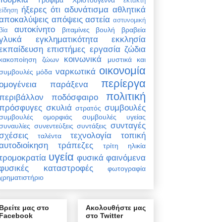
έκτακτη
ήξερες ότι
αδυνάτισμα
αθλητικά
είδηση
αποκαλύψεις
απόψεις
αστεία
αστυνομική
αυτοκίνητο
βιταμίνες
βουλή
βραβεία
βία
γλυκά
εγκληματικότητα
εκκλησία
εκπαίδευση
επιστήμες
εργασία
ζώδια
κοινωνικά
κακοποίηση ζώων
μυστικά και
οικονομία
ναρκωτικά
συμβουλές
μόδα
περίεργα
ομογένεια
παράξενα
πολιτική
περιβάλλον
ποδόσφαιρο
πρόσφυγες
σκυλιά
συμβουλές
στρατός
συμβουλές ομορφιάς
συμβουλές υγείας
συνταγές
συναυλίες
συνεντεύξεις
συντάξεις
σχέσεις
τεχνολογία
τοπική
ταλέντα
αυτοδιοίκηση
τράπεζες
τρίτη ηλικία
υγεία
τρομοκρατία
φυσικά φαινόμενα
φυσικές καταστροφές
φωτογραφία
χρηματιστήριο
Βρείτε μας στο
Ακολουθήστε μας
Facebook
στο Twitter