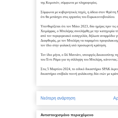
της Κομισιόν, σύμφωνα με πληροφορίες.
Σύμφωνα με κυβερνητικές πηγές, η άδεια στον Φρέντη 
ότι θα μετάσχει στις εργασίες του Ευρωκοινοβουλίου.
Υπενθυμίζεται ότι τον Μάιο 2023, δύο ημέρες πριν τις
Χειμάρρας, ο Μπελέρης συνελήφθη με την κατηγορία τ
από τον περιφερειακό εισαγγελέα, δήλωσε αναρμόδιο γ
Διαφθοράς, με τον Μπελέρη να παραμένει προφυλακισμ
τον ίδιο στην φυλακή υπό προσωρινή κράτηση.
Τον ίδιο μήνα, ο Ιλί Μανιάνι, υπουργός Δικαιοσύνης 
του Έντι Ράμα για τη σύλληψη του Μπελέρη, κάνοντας 
Στις 5 Μαρτίου 2024, το ειδικό δικαστήριο SPAK έκρι
δικαστήριο επέβαλε ποινή φυλάκισης δύο ετών με κράτ
Νεότερη ανάρτηση
Αρ
Αντιστοιχισμένο περιεχόμενο