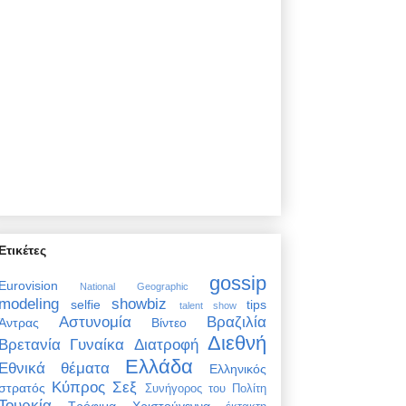
Ετικέτες
gossip
Eurovision
National Geographic
modeling
showbiz
selfie
tips
talent show
Αστυνομία
Βραζιλία
Άντρας
Βίντεο
Διεθνή
Βρετανία
Γυναίκα
Διατροφή
Ελλάδα
Εθνικά θέματα
Ελληνικός
Κύπρος
Σεξ
στρατός
Συνήγορος του Πολίτη
Τουρκία
Τρόφιμα
Χριστούγεννα