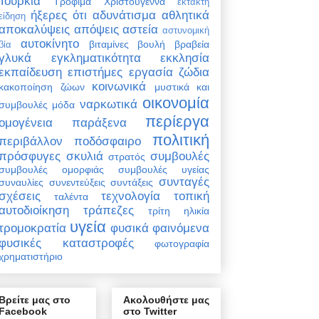
Τουρκία
Τρόφιμα
Χριστούγεννα
έκτακτη
ήξερες ότι
αδυνάτισμα
αθλητικά
είδηση
αποκαλύψεις
απόψεις
αστεία
αστυνομική
αυτοκίνητο
βιταμίνες
βουλή
βραβεία
βία
γλυκά
εγκληματικότητα
εκκλησία
εκπαίδευση
επιστήμες
εργασία
ζώδια
κοινωνικά
κακοποίηση ζώων
μυστικά και
οικονομία
ναρκωτικά
συμβουλές
μόδα
περίεργα
ομογένεια
παράξενα
πολιτική
περιβάλλον
ποδόσφαιρο
πρόσφυγες
σκυλιά
συμβουλές
στρατός
συμβουλές ομορφιάς
συμβουλές υγείας
συνταγές
συναυλίες
συνεντεύξεις
συντάξεις
σχέσεις
τεχνολογία
τοπική
ταλέντα
αυτοδιοίκηση
τράπεζες
τρίτη ηλικία
υγεία
τρομοκρατία
φυσικά φαινόμενα
φυσικές καταστροφές
φωτογραφία
χρηματιστήριο
Βρείτε μας στο
Ακολουθήστε μας
Facebook
στο Twitter