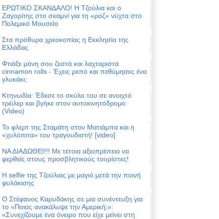
ΕΡΩΤΙΚΟ ΣΚΑΝΔΑΛΟ! Η Τζούλια και ο
Ζαγορίτης στο σκαμνί για τη «ροζ» νύχτα στο
Πολεμικό Μουσείο
Στα πρόθυρα χρεοκοπίας η Εκκλησία της
Ελλάδας
Φτιάξε μόνη σου ζεστά και λαχταριστά
cinnamon rolls - Έχεις ρεπό και πεθύμησες ένα
γλυκάκι;
Κτηνωδία: Έδεσε το σκύλο του σε ανοιχτό
τρέιλερ και βγήκε στον αυτοκινητόδρομο
(Video)
Το φλερτ της Σταμάτη στον Ματιάμπα και η
«χυλόπιτα» του τραγουδιστή! [video]
ΝΑ ΔΙΑΔΩΘΕΙ!!! Με τέτοια αξιοπρέπεια να
φερθείς στους προσβλητικούς τουρίστες!
Η selfie της Τζούλιας με μαγιό μετά την ποινή
φυλάκισης
Ο Στέφανος Καρυδάκης σε μια συνέντευξη για
το «Ποιος ανακάλυψε την Αμερική;»:
«Συνεχίζουμε ένα όνειρο που είχε μείνει στη