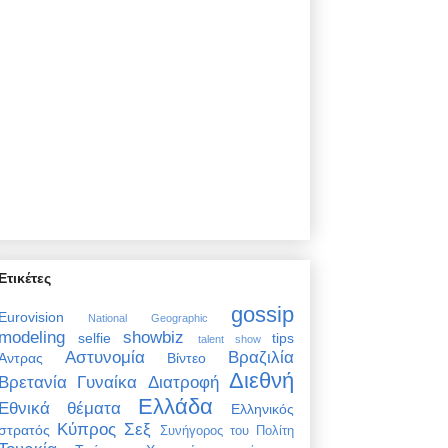
Ετικέτες
gossip
Eurovision
National Geographic
modeling
showbiz
selfie
tips
talent show
Αστυνομία
Βραζιλία
Άντρας
Βίντεο
Διεθνή
Βρετανία
Γυναίκα
Διατροφή
Ελλάδα
Εθνικά θέματα
Ελληνικός
Κύπρος
Σεξ
στρατός
Συνήγορος του Πολίτη