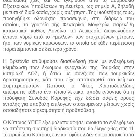
διαδικασία χθες και θα εγκριθούν από το Συμβούλιο
Εξωτερικών Υποθέσεων τη Δευτέρα, ως σημείο Α, δηλαδή
με τυπική διαδικασία, χωρίς συζήτηση. Της υιοθετήσής τους,
προηγήθηκε ολονύχτιο παρασκήνιο, στη διάρκεια του
οποίου, το γραφείο της Φεντερίκα Μογκερίνι παρενέβη
καταλυτικά, καθώς Λονδίνο και Λευκωσία διαφωνούσαν
έντονα γύρω από το «μέλλον» των στοχευμένων μέτρων,
ήτοι των νομικών κυρώσεων, τα οποία σε κάθε περίπτωση
παραπέμπονται σε δεύτερο χρόνο.
Η Βρετανία επιθυμούσε διασύνδεσή τους με ενδεχόμενη
κλιμάκωση των έκνομων ενεργειών της Τουρκίας στην
κυπριακή ΑΟΖ, ή έστω με συνέχιση των τουρκικών
δραστηριοτήτων, κάτι που είχε αποτυπωθεί στο κείμενο
Συμπερασμάτων. Ωστόσο, ο Νίκος Χριστοδουλίδης
απέρριπτε κάθετα ένα τέτοιο λεκτικό, υποδεικνύοντας ότι η
πρόσφατη Σύνοδος Κορυφής είχε δώσει σαφείς όρους
εντολής για υποβολή επιλογών στοχευμένων μέτρων χωρίς
οποιαδήποτε αιρεσιμότητα ή προϋπόθεση.
Ο Κύπριος ΥΠΕΞ είχε μάλιστα αφήσει ανοικτό το ενδεχόμενο
να σπάσει τη σιωπηρή διαδικασία που θα έληγε χθες στις 11
το πρωί ώρα Κύπρου, εάν και εφόσον δεν διαφοροποιείτο το