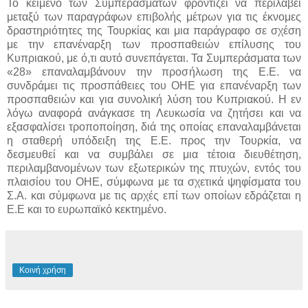
Το κείμενο των Συμπερασμάτων φροντίζει να περιλάβει
μεταξύ των παραγράφων επιβολής μέτρων για τις έκνομες
δραστηριότητες της Τουρκίας και μια παράγραφο σε σχέση
με την επανέναρξη των προσπαθειών επίλυσης του
Κυπριακού, με ό,τι αυτό συνεπάγεται. Τα Συμπεράσματα των
«28» επαναλαμβάνουν την προσήλωση της Ε.Ε. να
συνδράμει τις προσπάθειες του ΟΗΕ για επανέναρξη των
προσπαθειών και για συνολική λύση του Κυπριακού. Η εν
λόγω αναφορά ανάγκασε τη Λευκωσία να ζητήσει και να
εξασφαλίσει τροποποίηση, διά της οποίας επαναλαμβάνεται
η σταθερή υπόδειξη της Ε.Ε. προς την Τουρκία, να
δεσμευθεί και να συμβάλει σε μια τέτοια διευθέτηση,
περιλαμβανομένων των εξωτερικών της πτυχών, εντός του
πλαισίου του ΟΗΕ, σύμφωνα με τα σχετικά ψηφίσματα του
Σ.Α. και σύμφωνα με τις αρχές επί των οποίων εδράζεται η
Ε.Ε και το ευρωπαϊκό κεκτημένο.
Κοινή χρήση