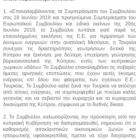
1. «Επαναλαμβάνοντας τα Συμπεράσματα του Συμβουλίου
στις 18 Ιουνίου 2019 και προηγούμενα Συμπεράσματα του
Ευρωπαϊκού Συμβουλίου και ειδικά εκείνων της 20ής
Ιουνίου 2019, το Συμβούλιο λυπάται γιατί παρά τις
επανειλημμένες εκκλήσεις της Ε.Ε. για τερματισμό των
έκνομων ενεργειών στην ανατολική Μεσόγειο, η Τουρκία
συνέχισε τις δραστηριότητες γεωτρήσεων δυτικά της
Κύπρου και ξεκίνησε μια δεύτερη επιχείρηση γεώτρησης
βορειοανατολικά της Κύπρου, εντός των κυπριακών
χωρικών υδάτων. Το Συμβούλιο επαναλαμβάνει τις σοβαρές
άμεσες αρνητικές επιπτώσεις που έχουν αυτές έκνομες
ενέργειες επί όλου του φάσματος των σχέσεων Ε.Ε.-
Τουρκίας. Το Συμβούλιο καλεί ξανά την Τουρκία να απόσχει
από τέτοιες ενέργειες, να συμπεριφερθεί με πνεύμα καλής
γειτονίας και να σεβαστεί την κυριαρχία και τα κυριαρχικά
δικαιώματα της Κύπρου, σύμφωνα με το διεθνές δίκαιο.
2. Το Συμβούλιο, καλωσορίζοντας την πρόσκληση από την
κυπριακή Κυβέρνηση να διαπραγματευθεί, σημειώνει ότι ο
καθορισμός αποκλειστικών οικονομικών ζωνών και
ηπειρωτικής υφαλοκρηπίδας πρέπει να τύχει διαχείρισης