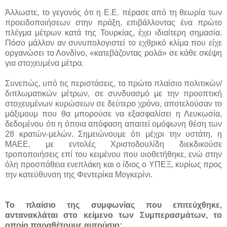
Άλλωστε, το γεγονός ότι η Ε.Ε. πέρασε από τη θεωρία των
προειδοποιήσεων στην πράξη, επιβάλλοντας ένα πρώτο
πλέγμα μέτρων κατά της Τουρκίας, έχει ιδιαίτερη σημασία.
Πόσο μάλλον αν συνυπολογιστεί το εχθρικό κλίμα που είχε
οργανώσει το Λονδίνο, «κατεβάζοντας ρολά» σε κάθε σκέψη
για στοχευμένα μέτρα.
Συνεπώς, υπό τις περιστάσεις, το πρώτο πλαίσιο πολιτικών/
διπλωματικών μέτρων, σε συνδυασμό με την προοπτική
στοχευμένων κυρώσεων σε δεύτερο χρόνο, αποτελούσαν το
μάξιμουμ που θα μπορούσε να εξασφαλίσει η Λευκωσία,
δεδομένου ότι η όποια απόφαση απαιτεί ομόφωνη θέση των
28 κρατών-μελών. Σημειώνουμε ότι μέχρι την υστάτη, η
ΜΑΕΕ, με εντολές Χριστοδουλίδη διεκδικούσε
τροποποιήσεις επί του κειμένου που υιοθετήθηκε, ενώ στην
όλη προσπάθεια ενεπλάκη και ο ίδιος ο ΥΠΕΞ, κυρίως προς
την κατεύθυνση της Φεντερίκα Μογκερίνι.
Το πλαίσιο της συμφωνίας που επιτεύχθηκε,
αντανακλάται στο κείμενο των Συμπερασμάτων, το
οποίο παραθέτουμε αυτούσιο: