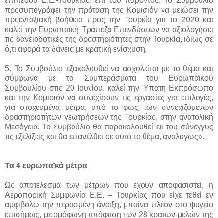
επιπέδου Ε.Ε.-Τουρκίας, επί του παρόντος. Το Συμβούλιο
προσυπογράφει την πρόταση της Κομισιόν να μειώσει την
προενταξιακή βοήθεια προς την Τουρκία για το 2020 και
καλεί την Ευρωπαϊκή Τράπεζα Επενδύσεων να αξιολογήσει
τις δανειοδοτικές της δραστηριότητες στην Τουρκία, ιδίως σε
ό,τι αφορά τα δάνεια με κρατική ενίσχυση.
5. Το Συμβούλιο εξακολουθεί να ασχολείται με το θέμα και
σύμφωνα με τα Συμπεράσματα του Ευρωπαϊκού
Συμβουλίου στις 20 Ιουνίου, καλεί την Ύπατη Εκπρόσωπο
και την Κομισιόν να συνεχίσουν τις εργασίες για επιλογές,
για στοχευμένα μέτρα, υπό το φως των συνεχιζόμενων
δραστηριοτήτων γεωτρήσεων της Τουρκίας, στην ανατολική
Μεσόγειο. Το Συμβούλιο θα παρακολουθεί εκ του σύνεγγυς
τις εξελίξεις και θα επανέλθει σε αυτό το θέμα, αναλόγως».
Τα 4 ευρωπαϊκά μέτρα
Ως αποτέλεσμα των μέτρων που έχουν αποφασιστεί, η
Αεροπορική Συμφωνία Ε.Ε. – Τουρκίας που είχε τεθεί εν
αμφιβόλω την περασμένη άνοιξη, μπαίνει πλέον στο ψυγείο
επισήμως, με ομόφωνη απόφαση των 28 κρατών-μελών της