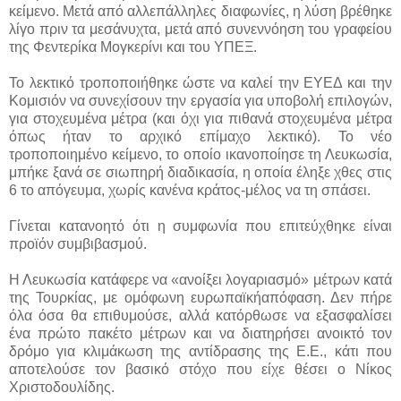
κείμενο. Μετά από αλλεπάλληλες διαφωνίες, η λύση βρέθηκε
λίγο πριν τα μεσάνυχτα, μετά από συνεννόηση του γραφείου
της Φεντερίκα Μογκερίνι και του ΥΠΕΞ.
Το λεκτικό τροποποιήθηκε ώστε να καλεί την ΕΥΕΔ και την
Κομισιόν να συνεχίσουν την εργασία για υποβολή επιλογών,
για στοχευμένα μέτρα (και όχι για πιθανά στοχευμένα μέτρα
όπως ήταν το αρχικό επίμαχο λεκτικό). Το νέο
τροποποιημένο κείμενο, το οποίο ικανοποίησε τη Λευκωσία,
μπήκε ξανά σε σιωπηρή διαδικασία, η οποία έληξε χθες στις
6 το απόγευμα, χωρίς κανένα κράτος-μέλος να τη σπάσει.
Γίνεται κατανοητό ότι η συμφωνία που επιτεύχθηκε είναι
προϊόν συμβιβασμού.
Η Λευκωσία κατάφερε να «ανοίξει λογαριασμό» μέτρων κατά
της Τουρκίας, με ομόφωνη ευρωπαϊκήαπόφαση. Δεν πήρε
όλα όσα θα επιθυμούσε, αλλά κατόρθωσε να εξασφαλίσει
ένα πρώτο πακέτο μέτρων και να διατηρήσει ανοικτό τον
δρόμο για κλιμάκωση της αντίδρασης της Ε.Ε., κάτι που
αποτελούσε τον βασικό στόχο που είχε θέσει ο Νίκος
Χριστοδουλίδης.