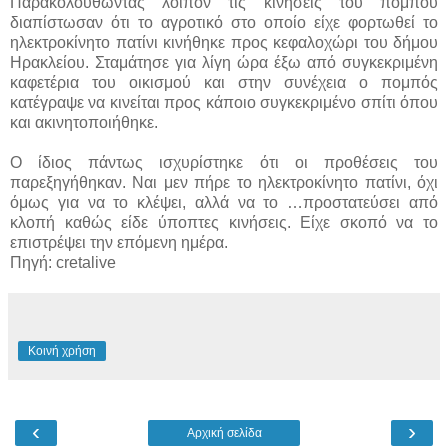
Παρακολουθώντας λοιπόν τις κινήσεις του πομπού
διαπίστωσαν ότι το αγροτικό στο οποίο είχε φορτωθεί το
ηλεκτροκίνητο πατίνι κινήθηκε προς κεφαλοχώρι του δήμου
Ηρακλείου. Σταμάτησε για λίγη ώρα έξω από συγκεκριμένη
καφετέρια του οικισμού και στην συνέχεια ο πομπός
κατέγραψε να κινείται προς κάποιο συγκεκριμένο σπίτι όπου
και ακινητοποιήθηκε.
Ο ίδιος πάντως ισχυρίστηκε ότι οι προθέσεις του
παρεξηγήθηκαν. Ναι μεν πήρε το ηλεκτροκίνητο πατίνι, όχι
όμως για να το κλέψει, αλλά να το …προστατεύσει από
κλοπή καθώς είδε ύποπτες κινήσεις. Είχε σκοπό να το
επιστρέψει την επόμενη ημέρα.
Πηγή: cretalive
Κοινή χρήση
‹
›
Αρχική σελίδα