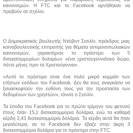
κανονισμών. Η FTC και το Facebook αρνήθηκαν να
προβούν σε σχόλιο.
Ο Δημοκρατικός βουλευτής Ντέιβιντ Σισιλίν, πρόεδρος μιας
κοινοβουλευτικής επιτροπής για θέματα αντιμονοπωλιακών
κανονισμών, χαρακτήρισε το πρόστιμο των 5
δισεκατομμυρίων δολαρίων «ένα χριστουγεννιάτικο δώρο,
πέντε μήνες πριν τα Χριστούγεννα».
«Αυτό το πρόστιμο είναι ένα πολύ μικρό κομμάτι των
ετήσιων εσόδων του Facebook. Δεν θα τους αναγκάσει να
ξανασκεφτούν την ευθύνη τους για την προστασία των
δεδομένων των χρηστών», τόνισε ο Σισιλίν.
Τα έσοδα του Facebook για το πρώτο τρίμηνο του φετινού
έτους ήταν 15,1 δισεκατομμύρια δολάρια, ενώ τα καθαρά
κέρδη 2,43 δισεκατομμύρια δολάρια. Τα κέρδη αυτά θα ήταν
μεγαλύτερα, αν το Facebook δεν έβαζε στην άκρη 3
δισεκατομμύρια δολάρια για το πρόστιμο στην FTC.