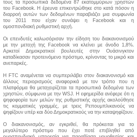
τους τα προσωπικά δεδομένα 87 εκατομμύριων χρηστών
του Facebook. Η έρευνα επικεντρώθηκε στο κατά πόσον η
διαρροή αυτών των δεδομένων παραβιάζει μια συμφωνία
του 2011 που είχαν συνάψει η Facebook και η
ομοσπονδιακή ρυθμιστική αρχή.
Οι επενδυτές καλωσόρισαν την είδηση του διακανονισμού
με την μετοχή της Facebook να κλείνει με άνοδο 1,8%.
Αρκετοί Δημοκρατικοί βουλευτές στην Ουάσινγκτον
καταδίκασαν προτεινόμενο πρόστιμο, κρίνοντας το μικρό και
ανεπαρκές.
Η FTC αναμένεται να συμπεριλάβει στον διακανονισμό και
άλλους περιορισμούς αναφορικά με τον τρόπο που η
πλατφόρμα θα μεταχειρίζεται τα προσωπικά δεδομένα των
χρηστών, σύμφωνα με την WSJ. Η εφημερίδα ανέφερε ότι η
ψηφοφορία των μελών της ρυθμιστικής αρχής ακολούθησε
τις κομματικές γραμμές, με τρεις Ρεπουμπλικανούς να
ψηφίζουν υπέρ και δύο Δημοκρατικούς να την καταψηφίζουν.
Ο διακανονισμός, αν εγκριθεί, θα πρόκειται για το
μεγαλύτερο πρόστιμο που έχει ποτέ επιβληθεί από
ομοσπονδιακή υπηρεσία για παραβίαση νομοθεσίας και