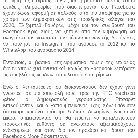
τη φήμη της εταιρείας, καθώς και η ρητορική μίσους και οι
ψευδείς πληροφορίες που διασπείρονται στο Facebook,
έχουν δώσει αφορμή σε πολλούς, από την υποψήφια για το
χρίσμα των Δημοκρατικών στις προεδρικές εκλογές του
2020, Ελίζαμπεθ Γουόρεν, μέχρι και τον συνιδρυτή του
Facebook Κρις Χιουζ να ζητούν από την κυβέρνηση να
αναγκάσει τον κολοσσό των μέσων κοινωνικής δικτύωσης
να πουλήσει το Instagram που αγόρασε το 2012 και το
WhatsApp που αγόρασε το 2014.
Εντούτοις, οι βασικοί επιχειρηματικοί τομείς της εταιρείας
έχουν αποδειχθεί ανθεκτικοί, καθώς το Facebook ξεπέρασε
τις προβλέψεις κερδών στα τελευταία δύο τρίμηνα.
Ενώ οι λεπτομέρειες του διακανονισμού δεν έχουν γίνει
γνωστές, σε μια επιστολή τους προς την FTC νωρίτερα
φέτος, ο Δημοκρατικός γερουσιαστής Ρίτσαρντ
Μπλούμενταλ, και ο Ρεπουμπλικανός Τζος Χόλευ τόνισαν
ότι ακόμη και ένα πρόστιμο 5 δισεκ. δολαρίων είναι πολύ
μικρό, σημειώνοντας ότι θα πρέπει να καταλογιστούν
προσωπικές ευθύνες σε ανώτατους αξιωματούχους,
ενδεχομένως και στον ίδιο τον πρόεδρο και ιδρυτή του
Facebook, Μαρκ Ζάκεμπεργκ.