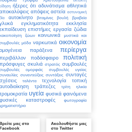
έκτακτη
ήξερες ότι
αδυνάτισμα
αθλητικά
είδηση
αποκαλύψεις
απόψεις
αστεία
αστυνομική
αυτοκίνητο
βιταμίνες
βουλή
βραβεία
βία
γλυκά
εγκληματικότητα
εκκλησία
εκπαίδευση
επιστήμες
εργασία
ζώδια
κοινωνικά
κακοποίηση ζώων
μυστικά και
οικονομία
ναρκωτικά
συμβουλές
μόδα
περίεργα
ομογένεια
παράξενα
πολιτική
περιβάλλον
ποδόσφαιρο
πρόσφυγες
σκυλιά
συμβουλές
στρατός
συμβουλές ομορφιάς
συμβουλές υγείας
συνταγές
συναυλίες
συνεντεύξεις
συντάξεις
σχέσεις
τεχνολογία
τοπική
ταλέντα
αυτοδιοίκηση
τράπεζες
τρίτη ηλικία
υγεία
τρομοκρατία
φυσικά φαινόμενα
φυσικές καταστροφές
φωτογραφία
χρηματιστήριο
Βρείτε μας στο
Ακολουθήστε μας
Facebook
στο Twitter