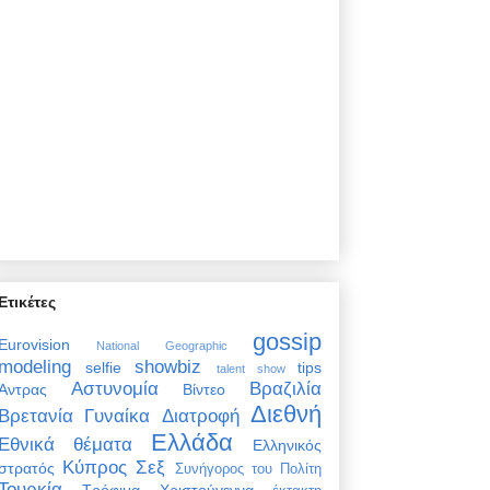
Ετικέτες
gossip
Eurovision
National Geographic
modeling
showbiz
selfie
tips
talent show
Αστυνομία
Βραζιλία
Άντρας
Βίντεο
Διεθνή
Βρετανία
Γυναίκα
Διατροφή
Ελλάδα
Εθνικά θέματα
Ελληνικός
Κύπρος
Σεξ
στρατός
Συνήγορος του Πολίτη
Τουρκία
Τρόφιμα
Χριστούγεννα