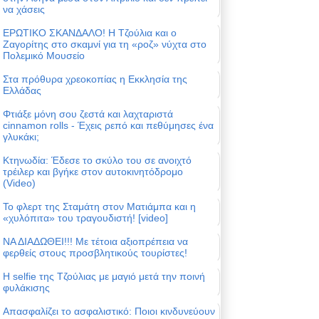
να χάσεις
ΕΡΩΤΙΚΟ ΣΚΑΝΔΑΛΟ! Η Τζούλια και ο
Ζαγορίτης στο σκαμνί για τη «ροζ» νύχτα στο
Πολεμικό Μουσείο
Στα πρόθυρα χρεοκοπίας η Εκκλησία της
Ελλάδας
Φτιάξε μόνη σου ζεστά και λαχταριστά
cinnamon rolls - Έχεις ρεπό και πεθύμησες ένα
γλυκάκι;
Κτηνωδία: Έδεσε το σκύλο του σε ανοιχτό
τρέιλερ και βγήκε στον αυτοκινητόδρομο
(Video)
Το φλερτ της Σταμάτη στον Ματιάμπα και η
«χυλόπιτα» του τραγουδιστή! [video]
ΝΑ ΔΙΑΔΩΘΕΙ!!! Με τέτοια αξιοπρέπεια να
φερθείς στους προσβλητικούς τουρίστες!
Η selfie της Τζούλιας με μαγιό μετά την ποινή
φυλάκισης
Απασφαλίζει το ασφαλιστικό: Ποιοι κινδυνεύουν