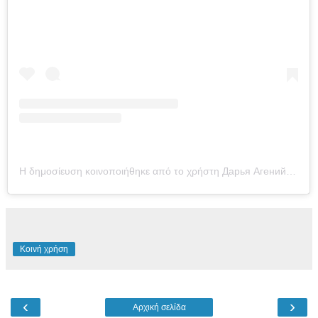
Η δημοσίευση κοινοποιήθηκε από το χρήστη Дарья Агений (@ageniydarya)
Κοινή χρήση
‹
›
Αρχική σελίδα