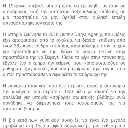
Η 19χρονη υπέβαλε αίτηση ώστε να ερευνηθεί αν ήταν σε
αυτοάμυνας κατά την απόπειρα σeξουαλικής επίθεσης σε
μια προσπάθεια να μην βρεθεί στην φυλακή επειδή
υπερασπίστηκε τον εαυτό της.
Η ιστορία ξεκίνησε το 2018 με την Darya Ageniy, που μόλις
είχε αποφοιτήσει από το σχολείο, να δέχεται επίθεση από
έναν 38χρονος άνδρα ο οποίος «την κόλλησε στον τοίχο»
και προσπάθησε να της βγάλει τα ρούχα. Εκείνη στην
προσπάθεια της να ξεφύγει έβαλε το χέρι στην τσάντα της,
έβγαλε ένα αιχμηρό αντικείμενο που χρησιμοποιούσε σε
μαθήματα ζωγραφικής και τον μαχαίρωσε την στιγμή που
αυτός προσπαθούσε να αφαιρέσει το εσώρουχο της.
Η συνέχεια ήταν κάτι που δεν περίμενε αφού η αστυνομία
την κυνήγησε για περίπου 1000 μίλια με σκοπό να την
συλλάβει για υποψία «σοβαρής σωματικής βλάβης» ενώ
αρνήθηκε να διερευνήσει τους ισχυρισμούς της για
απόπειρα βiασμού.
Η βία κατά των γυναικών συνεχίζει να είναι ένα μεγάλο
πρόβλημα στη Ρωσία αφού σύμφωνα με μια έκθεση του