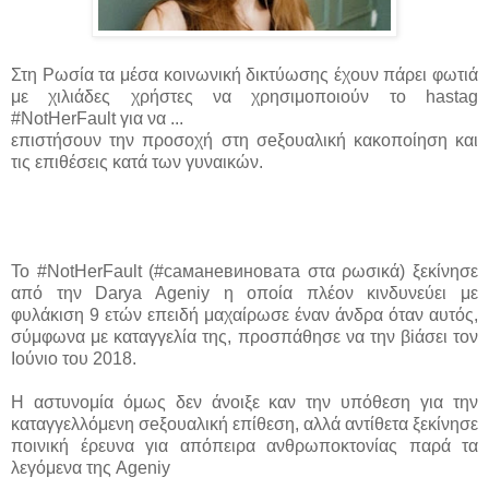
Στη Ρωσία τα μέσα κοινωνική δικτύωσης έχουν πάρει φωτιά
με χιλιάδες χρήστες να χρησιμοποιούν το hastag
#NotHerFault για να ...
επιστήσουν την προσοχή στη σeξουαλική κακοποίηση και
τις επιθέσεις κατά των γυναικών.
Το #NotHerFault (#саманевиновата στα ρωσικά) ξεκίνησε
από την Darya Ageniy η οποία πλέον κινδυνεύει με
φυλάκιση 9 ετών επειδή μαχαίρωσε έναν άνδρα όταν αυτός,
σύμφωνα με καταγγελία της, προσπάθησε να την βiάσει τον
Ιούνιο του 2018.
Η αστυνομία όμως δεν άνοιξε καν την υπόθεση για την
καταγγελλόμενη σeξουαλική επίθεση, αλλά αντίθετα ξεκίνησε
ποινική έρευνα για απόπειρα ανθρωποκτονίας παρά τα
λεγόμενα της Ageniy